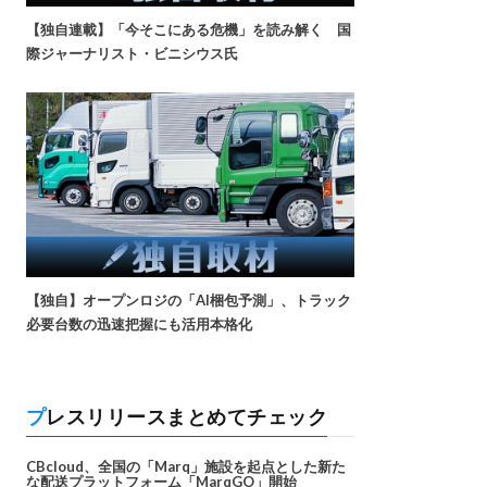
【独自連載】「今そこにある危機」を読み解く 国
際ジャーナリスト・ビニシウス氏
【独自】オープンロジの「AI梱包予測」、トラック
必要台数の迅速把握にも活用本格化
プレスリリースまとめてチェック
CBcloud、全国の「Marq」施設を起点とした新た
な配送プラットフォーム「MarqGO」開始