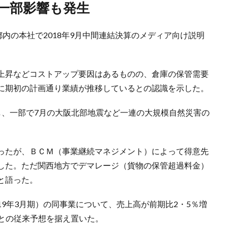
ど一部影響も発生
内の本社で2018年9月中間連結決算のメディア向け説明
上昇などコストアップ要因はあるものの、倉庫の保管需要
に期初の計画通り業績が推移しているとの認識を示した。
、一部で7月の大阪北部地震など一連の大規模自然災害の
ったが、ＢＣＭ（事業継続マネジメント）によって得意先
した。ただ関西地方でデマレージ（貨物の保管超過料金）
と語った。
9年3月期）の同事業について、売上高が前期比2・5％増
億円との従来予想を据え置いた。