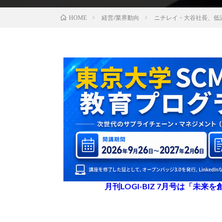
経営/業界動向
ニチレイ・大谷社長、低
HOME
月刊LOGI-BIZ 7月号は「未