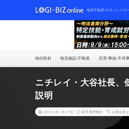
物流不動産,ロボット,ドロ
独自取材
物流施設/不動産
災害/事故/不祥
ニチレイ・大谷社長、
説明
2018.11.06 19:17:36
経営/業界動向
記者会見な