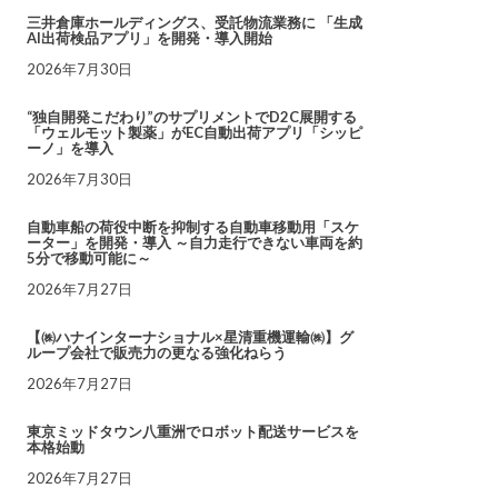
三井倉庫ホールディングス、受託物流業務に 「生成
AI出荷検品アプリ」を開発・導入開始
2026年7月30日
“独自開発こだわり”のサプリメントでD2C展開する
「ウェルモット製薬」がEC自動出荷アプリ「シッピ
ーノ」を導入
2026年7月30日
自動車船の荷役中断を抑制する自動車移動用「スケ
ーター」を開発・導入 ～自力走行できない車両を約
5分で移動可能に～
2026年7月27日
【㈱ハナインターナショナル×星清重機運輸㈱】グ
ループ会社で販売力の更なる強化ねらう
2026年7月27日
東京ミッドタウン八重洲でロボット配送サービスを
本格始動
2026年7月27日