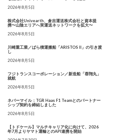
2026年8月5日
株式会社Univearth、倉吉運送株式会社と資本提
携〜山陰エリアへ実運送ネットワークを拡大〜
2026年8月5日
川崎重工業／ばら積運搬船「ARISTOS II」の引き渡
し
2026年8月5日
フジトランスコーポレーション／新造船「蓉翔丸」
就航
2026年8月5日
ネバーマイル：TGR Haas F1 Teamとのパートナー
シップ契約を締結しました
2026年8月5日
【トドケール】マルチキャリア化に向けて、2026
年7月よりヤマト運輸とのAPI連携を開始
2026年7月30日