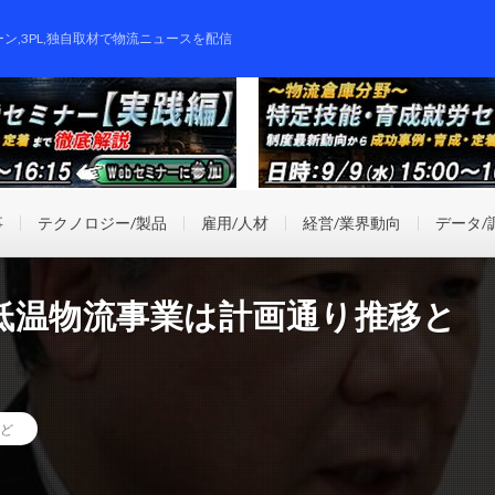
ーン,3PL,独自取材で物流ニュースを配信
事
テクノロジー/製品
雇用/人材
経営/業界動向
データ/
低温物流事業は計画通り推移と
ど