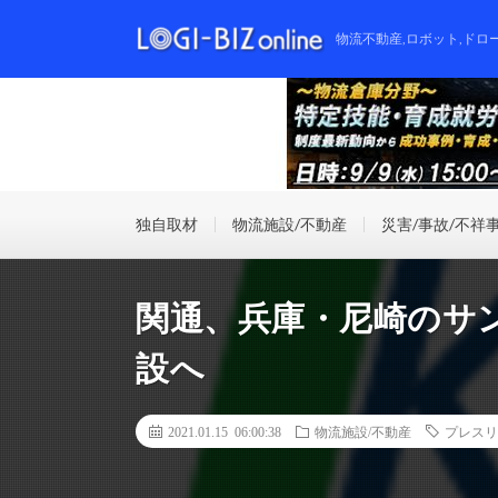
物流不動産,ロボット,ドロ
独自取材
物流施設/不動産
災害/事故/不祥
関通、兵庫・尼崎のサ
設へ
2021.01.15 06:00:38
物流施設/不動産
プレスリ