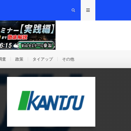
調査
政策
タイアップ
その他