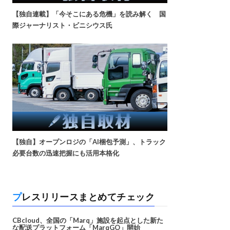
【独自連載】「今そこにある危機」を読み解く 国
際ジャーナリスト・ビニシウス氏
【独自】オープンロジの「AI梱包予測」、トラック
必要台数の迅速把握にも活用本格化
プレスリリースまとめてチェック
CBcloud、全国の「Marq」施設を起点とした新た
な配送プラットフォーム「MarqGO」開始