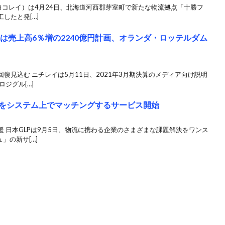
凍（ヨコレイ）は4月24日、北海道河西郡芽室町で新たな物流拠点「十勝フ
したと発[…]
は売上高6％増の2240億円計画、オランダ・ロッテルダム
復見込む ニチレイは5月11日、2021年3月期決算のメディア向け説明
ジグル[…]
スをシステム上でマッチングするサービス開始
 日本GLPは9月5日、物流に携わる企業のさまざまな課題解決をワンス
」の新サ[…]