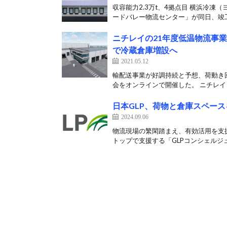
収容能力2.3万t、4拠点目 横浜冷
ードバレー物流センター」が同日、竣工
ニチレイの21年度低温物流事業
で冷蔵倉庫増設へ
2021.05.12
輸配送事業が好調持続と予想、荷動き回
会をオンラインで開催した。 ニチレイロ
日本GLP、荷物と倉庫スペー
2024.09.06
物流現場の繁閑踏まえ、有効活用を支援
トップで支援する「GLPコンシェルジュ