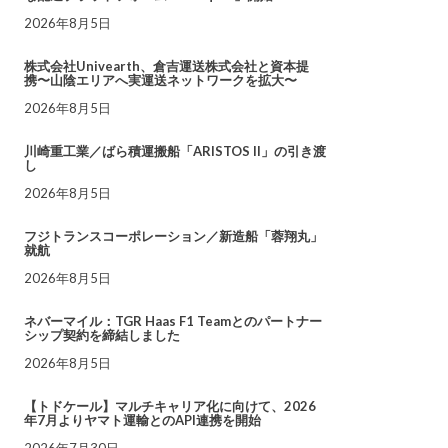
2026年8月5日
株式会社Univearth、倉吉運送株式会社と資本提
携〜山陰エリアへ実運送ネットワークを拡大〜
2026年8月5日
川崎重工業／ばら積運搬船「ARISTOS II」の引き渡
し
2026年8月5日
フジトランスコーポレーション／新造船「蓉翔丸」
就航
2026年8月5日
ネバーマイル：TGR Haas F1 Teamとのパートナー
シップ契約を締結しました
2026年8月5日
【トドケール】マルチキャリア化に向けて、2026
年7月よりヤマト運輸とのAPI連携を開始
2026年7月30日