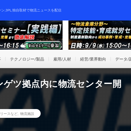
ーン,3PL,独自取材で物流ニュースを配信
事
テクノロジー/製品
雇用/人材
経営/業界動向
データ/
ンゲツ拠点内に物流センター開
リースなど
,
物流施設