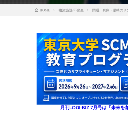
物流施設/不動産
関通、兵庫・尼崎のサ
HOME
月刊LOGI-BIZ 7月号は「未