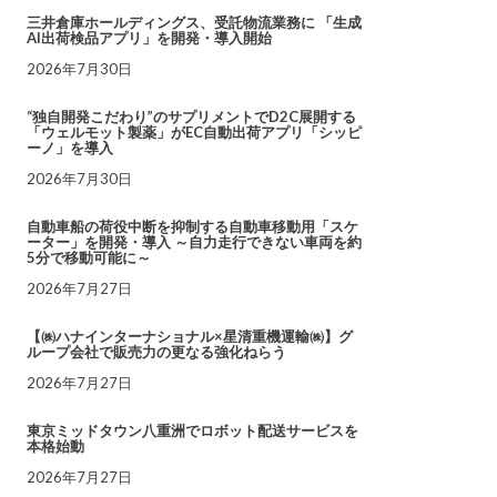
三井倉庫ホールディングス、受託物流業務に 「生成
AI出荷検品アプリ」を開発・導入開始
2026年7月30日
“独自開発こだわり”のサプリメントでD2C展開する
「ウェルモット製薬」がEC自動出荷アプリ「シッピ
ーノ」を導入
2026年7月30日
自動車船の荷役中断を抑制する自動車移動用「スケ
ーター」を開発・導入 ～自力走行できない車両を約
5分で移動可能に～
2026年7月27日
【㈱ハナインターナショナル×星清重機運輸㈱】グ
ループ会社で販売力の更なる強化ねらう
2026年7月27日
東京ミッドタウン八重洲でロボット配送サービスを
本格始動
2026年7月27日