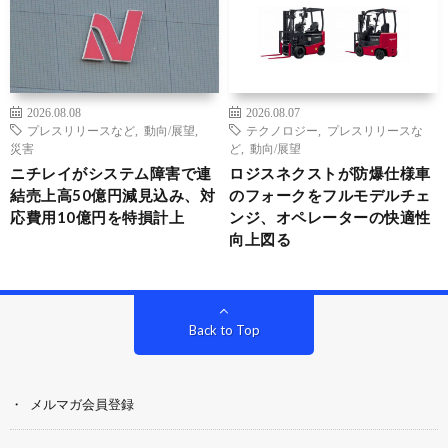
2026.08.08
2026.08.07
プレスリリースなど
,
動向/展望
,
テクノロジー
,
プレスリリースな
災害
ど
,
動向/展望
ニチレイがシステム障害で連
ロジスネクストが防爆仕様車
結売上高50億円減見込み、対
のフォークをフルモデルチェ
応費用10億円を特損計上
ンジ、オペレーターの快適性
向上図る
Back to Top
メルマガ会員登録