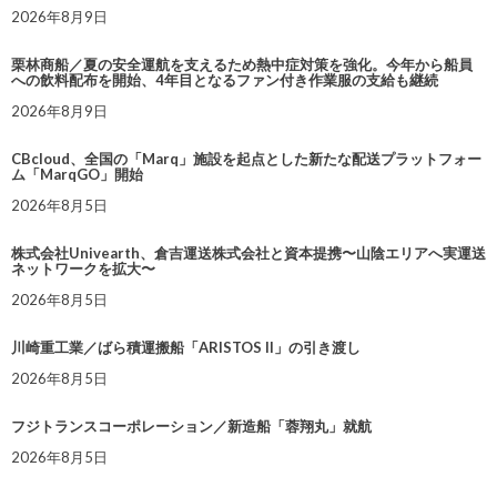
2026年8月9日
栗林商船／夏の安全運航を支えるため熱中症対策を強化。今年から船員
への飲料配布を開始、4年目となるファン付き作業服の支給も継続
2026年8月9日
CBcloud、全国の「Marq」施設を起点とした新たな配送プラットフォー
ム「MarqGO」開始
2026年8月5日
株式会社Univearth、倉吉運送株式会社と資本提携〜山陰エリアへ実運送
ネットワークを拡大〜
2026年8月5日
川崎重工業／ばら積運搬船「ARISTOS II」の引き渡し
2026年8月5日
フジトランスコーポレーション／新造船「蓉翔丸」就航
2026年8月5日