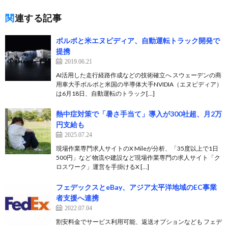
関連する記事
ボルボと米エヌビディア、自動運転トラック開発で
提携
2019.06.21
AI活用した走行経路作成などの技術確立へ スウェーデンの商
用車大手ボルボと米国の半導体大手NVIDIA（エヌビディア）
は6月18日、自動運転のトラック[…]
熱中症対策で「暑さ手当て」導入が300社超、月2万
円支給も
2025.07.24
現場作業専門求人サイトのX Mileが分析、「35度以上で1日
500円」など 物流や建設など現場作業専門の求人サイト「ク
ロスワーク」運営を手掛けるX […]
フェデックスとeBay、アジア太平洋地域のEC事業
者支援へ連携
2022.07.04
割安料金でサービス利用可能、返送オプションなども フェデ