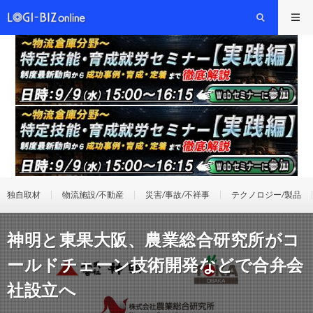
独自取材
物流施設/不動産
災害/事故/不祥事
テクノロジー/製品
神明と東果大阪、農業総合研究所がコ
ールドチェーン技術開発などで合弁会
社設立へ