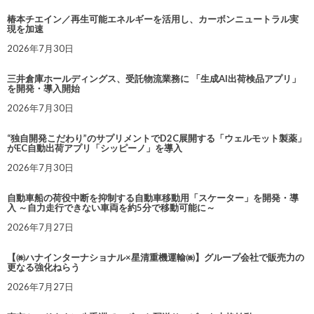
椿本チエイン／再生可能エネルギーを活用し、カーボンニュートラル実
現を加速
2026年7月30日
三井倉庫ホールディングス、受託物流業務に 「生成AI出荷検品アプリ」
を開発・導入開始
2026年7月30日
“独自開発こだわり”のサプリメントでD2C展開する「ウェルモット製薬」
がEC自動出荷アプリ「シッピーノ」を導入
2026年7月30日
自動車船の荷役中断を抑制する自動車移動用「スケーター」を開発・導
入 ～自力走行できない車両を約5分で移動可能に～
2026年7月27日
【㈱ハナインターナショナル×星清重機運輸㈱】グループ会社で販売力の
更なる強化ねらう
2026年7月27日