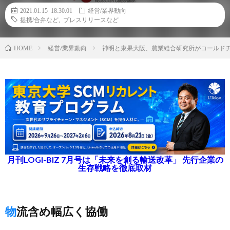
2021.01.15 18:30:01
経営/業界動向
提携/合弁など
,
プレスリリースなど
経営/業界動向
神明と東果大阪、農業総合研究所がコールド
HOME
月刊LOGI-BIZ 7月号は「未来を創る輸送改革」 先行企業の
生存戦略を徹底取材
物流含め幅広く協働