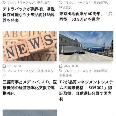
プレスリリースなど
,
動向/展望
プレスリリースなど
,
動向/展望
,
物流施設
テトラパックが業界初、常温
東京団地倉庫が60周年、「共
保存可能なツナ製品向け紙容
同型」53.8万㎡を運営
器を発表
2026.08.08
2026.08.08
プレスリリースなど
,
提携/合弁な
プレスリリースなど
,
動向/展望
,
ど
自動運転
三菱商事とメディパルHD、医
T2が品質マネジメントシステ
療機関の経営効率化支援で連
ムの国際規格「ISO9001」認
携強化
証取得、自動運転分野で国内
初