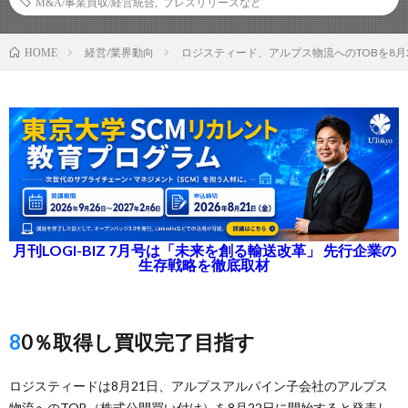
M&A/事業買収/経営統合
,
プレスリリースなど
経営/業界動向
ロジスティード、アルプス物流へのTOBを8月
HOME
月刊LOGI-BIZ 7月号は「未来を創る輸送改革」 先行企業の
生存戦略を徹底取材
80％取得し買収完了目指す
ロジスティードは8月21日、アルプスアルパイン子会社のアルプス
物流へのTOB（株式公開買い付け）を8月22日に開始すると発表し