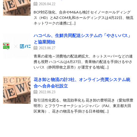
2026.04.22
BCP対応強化、合弁やM&Aも検討 セイノーホールディング
ス（HD）とAZ-COM丸和ホールディングスは4月22日、物流
ネットワークの連携に[…]
ハコベル、生鮮共同配送システムの「やさいバス」
と協業開始
2023.06.27
青果の産地～消費地の配送網拡大、ネットスーパーなどの連
携も視野 ハコベルは6月27日、青果物の配送を手掛けるやさ
いバス（静岡県牧之原市）が運営する地域[…]
花き卸と物流の計3社、オンライン売買システム統
合へ合弁会社設立
2022.06.23
取引活性化図る、物流効率化も 花き卸の豊明花き（愛知県豊
明市）とフラワーオークションジャパン（FAJ、東京都大田
区東海）、花きの物流を手掛ける日本植物[…]