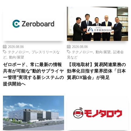
2026.08.06
2026.08.06
テクノロジー
,
プレスリリースな
テクノロジー
,
動向/展望
,
記者会
ど
,
動向/展望
見など
ゼロボード、常に最新の情報
【現地取材】貿易関連業務の
共有が可能な“動的サプライヤ
効率化目指す業界団体「日本
ー管理”実現する新システムの
貿易DX協会」が発足
提供開始へ