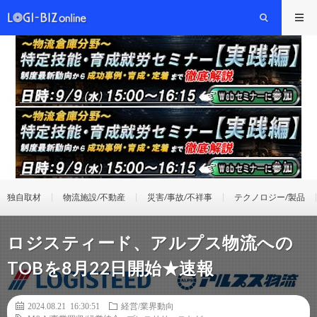
独自取材
物流施設/不動産
災害/事故/不祥事
テクノロジー/製品
ロジスティード、アルプス物流への
TOBを8月22日開始★速報
2024.08.21 16:30:51
経営/業界動向