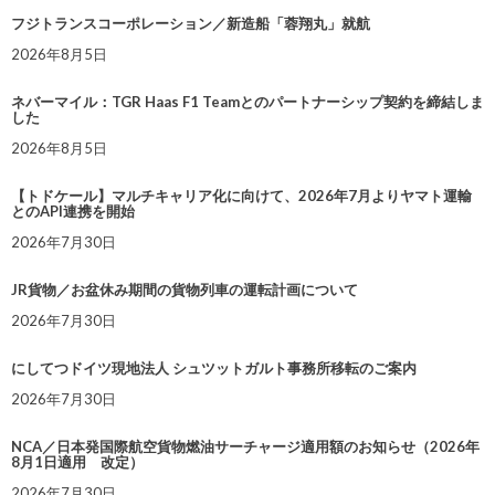
フジトランスコーポレーション／新造船「蓉翔丸」就航
2026年8月5日
ネバーマイル：TGR Haas F1 Teamとのパートナーシップ契約を締結しま
した
2026年8月5日
【トドケール】マルチキャリア化に向けて、2026年7月よりヤマト運輸
とのAPI連携を開始
2026年7月30日
JR貨物／お盆休み期間の貨物列車の運転計画について
2026年7月30日
にしてつドイツ現地法人 シュツットガルト事務所移転のご案内
2026年7月30日
NCA／日本発国際航空貨物燃油サーチャージ適用額のお知らせ（2026年
8月1日適用 改定）
2026年7月30日