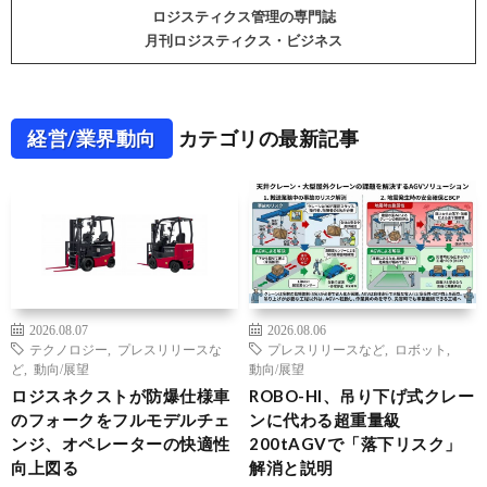
ロジスティクス管理の専門誌
月刊ロジスティクス・ビジネス
経営/業界動向
カテゴリの最新記事
2026.08.07
2026.08.06
テクノロジー
,
プレスリリースな
プレスリリースなど
,
ロボット
,
ど
,
動向/展望
動向/展望
ロジスネクストが防爆仕様車
ROBO-HI、吊り下げ式クレー
のフォークをフルモデルチェ
ンに代わる超重量級
ンジ、オペレーターの快適性
200tAGVで「落下リスク」
向上図る
解消と説明