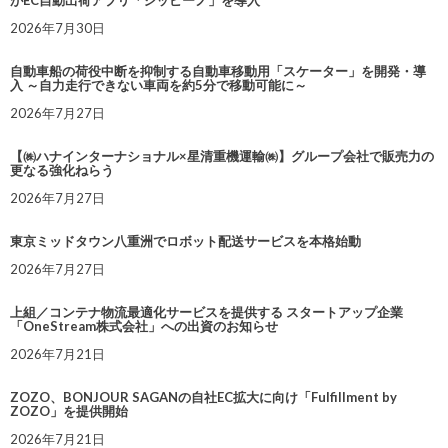
がEC自動出荷アプリ「シッピーノ」を導入
2026年7月30日
自動車船の荷役中断を抑制する自動車移動用「スケーター」を開発・導
入 ～自力走行できない車両を約5分で移動可能に～
2026年7月27日
【㈱ハナインターナショナル×星清重機運輸㈱】グループ会社で販売力の
更なる強化ねらう
2026年7月27日
東京ミッドタウン八重洲でロボット配送サービスを本格始動
2026年7月27日
上組／コンテナ物流最適化サービスを提供する スタートアップ企業
「OneStream株式会社」への出資のお知らせ
2026年7月21日
ZOZO、BONJOUR SAGANの自社EC拡大に向け「Fulfillment by
ZOZO」を提供開始
2026年7月21日