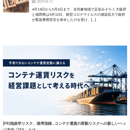
2020.04.13
4月14日から5月6日まで、全対象地域で足並みそろう 大阪府
と福岡県は4月13日、新型コロナウイルスの感染拡大で政府
が緊急事態宣言を発令したのを受け、[…]
[PR]地政学リスク、港湾混雑…コンテナ運賃の変動リスクへの新しいヘッ
ジ方法「FFA」とは