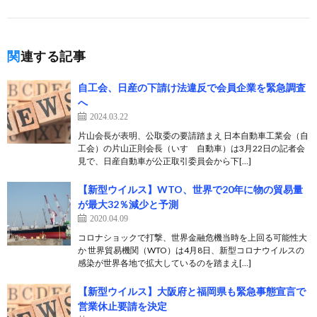
関連する記事
自工会、日産の下請け法違反で会員企業を緊急調査
へ
2024.03.22
片山会長が表明、公取委の要請踏まえ 日本自動車工業会（自
工会）の片山正則会長（いすゞ自動車）は3月22日の記者会
見で、日産自動車が公正取引委員会から下[…]
【新型ウイルス】WTO、世界で20年に物の貿易量
が最大32％減少と予測
2020.04.09
コロナショックで打撃、世界金融危機当時を上回る可能性大
か 世界貿易機関（WTO）は4月8日、新型コロナウイルスの
感染が世界各地で拡大しているのを踏まえ[…]
【新型ウイルス】大阪府と福岡県も緊急事態宣言で
営業休止要請を決定