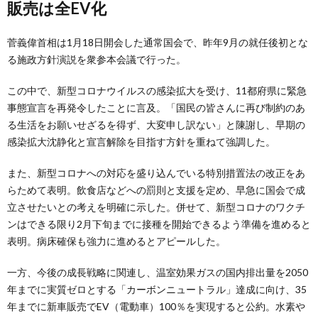
販売は全EV化
菅義偉首相は1月18日開会した通常国会で、昨年9月の就任後初とな
る施政方針演説を衆参本会議で行った。
この中で、新型コロナウイルスの感染拡大を受け、11都府県に緊急
事態宣言を再発令したことに言及。「国民の皆さんに再び制約のあ
る生活をお願いせざるを得ず、大変申し訳ない」と陳謝し、早期の
感染拡大沈静化と宣言解除を目指す方針を重ねて強調した。
また、新型コロナへの対応を盛り込んでいる特別措置法の改正をあ
らためて表明。飲食店などへの罰則と支援を定め、早急に国会で成
立させたいとの考えを明確に示した。併せて、新型コロナのワクチ
ンはできる限り2月下旬までに接種を開始できるよう準備を進めると
表明。病床確保も強力に進めるとアピールした。
一方、今後の成長戦略に関連し、温室効果ガスの国内排出量を2050
年までに実質ゼロとする「カーボンニュートラル」達成に向け、35
年までに新車販売でEV（電動車）100％を実現すると公約。水素や