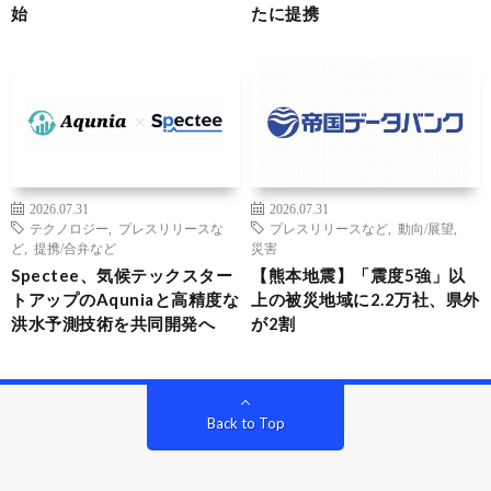
始
たに提携
2026.07.31
2026.07.31
テクノロジー
,
プレスリリースな
プレスリリースなど
,
動向/展望
,
ど
,
提携/合弁など
災害
Spectee、気候テックスター
【熊本地震】「震度5強」以
トアップのAquniaと高精度な
上の被災地域に2.2万社、県外
洪水予測技術を共同開発へ
が2割
Back to Top