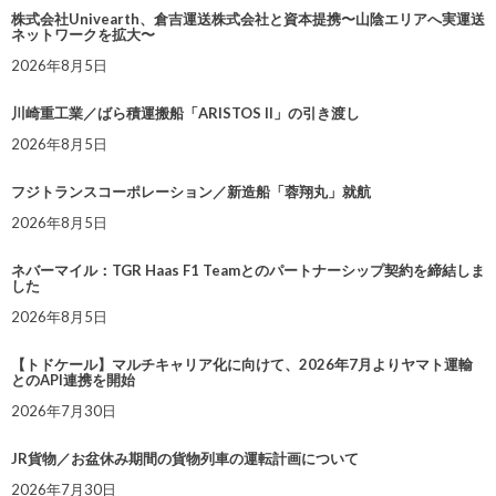
株式会社Univearth、倉吉運送株式会社と資本提携〜山陰エリアへ実運送
ネットワークを拡大〜
2026年8月5日
川崎重工業／ばら積運搬船「ARISTOS II」の引き渡し
2026年8月5日
フジトランスコーポレーション／新造船「蓉翔丸」就航
2026年8月5日
ネバーマイル：TGR Haas F1 Teamとのパートナーシップ契約を締結しま
した
2026年8月5日
【トドケール】マルチキャリア化に向けて、2026年7月よりヤマト運輸
とのAPI連携を開始
2026年7月30日
JR貨物／お盆休み期間の貨物列車の運転計画について
2026年7月30日