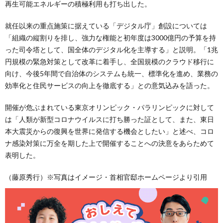
再生可能エネルギーの積極利用も打ち出した。
就任以来の重点施策に据えている「デジタル庁」創設については
「組織の縦割りを排し、強力な権能と初年度は3000億円の予算を持
った司令塔として、国全体のデジタル化を主導する」と説明。「1兆
円規模の緊急対策として改革に着手し、全国規模のクラウド移行に
向け、今後5年間で自治体のシステムも統一、標準化を進め、業務の
効率化と住民サービスの向上を徹底する」との意気込みを語った。
開催が危ぶまれている東京オリンピック・パラリンピックに対して
は「人類が新型コロナウイルスに打ち勝った証として、また、東日
本大震災からの復興を世界に発信する機会としたい」と述べ、コロ
ナ感染対策に万全を期した上で開催することへの決意をあらためて
表明した。
（藤原秀行）※写真はイメージ・首相官邸ホームページより引用