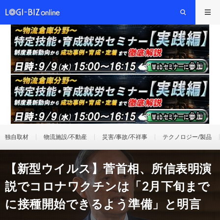
独自取材
物流施設/不動産
災害/事故/不祥事
テクノロジー/製品
【新型ウイルス】菅首相、所信表明演
説でコロナワクチンは「2月下旬まで
に接種開始できるよう準備」と明言