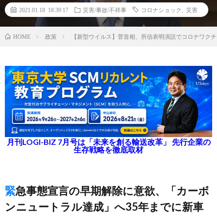
2021.01.18 18:39:17
災害/事故/不祥事
コロナショック
,
災害
政策
【新型ウイルス】菅首相、所信表明演説でコロナワクチ
HOME
月刊LOGI-BIZ 7月号は「未来を創る輸送改革」 先行企業の
生存戦略を徹底取材
緊急事態宣言の早期解除に意欲、「カーボ
ンニュートラル達成」へ35年までに新車