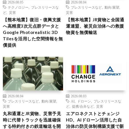
2026.08.05
2026.08.04
テクノロジー
,
プレスリリースな
プレスリリースなど
,
動向/展望
,
ど
,
災害
災害
【熊本地震】復旧・復興支援
【熊本地震】JR貨物と全国通
へ高精度3次元点群データと
運連盟、被災自治体への救援
Google Photorealistic 3D
物資を無償輸送
Tilesを活用した空間情報を無
償提供
2026.08.04
2026.08.03
プレスリリースなど
,
動向/展望
,
AI
,
ドローン
,
プレスリリースな
災害
ど
,
提携/合弁など
,
災害
丸和通運とJR貨物、災害予見
エアロネクストとチェンジ
時に代替トラックを迅速確保
HD、AIドローン活用した自
する特約付きの鉄道輸送を開
治体の防災体制構築支援で新