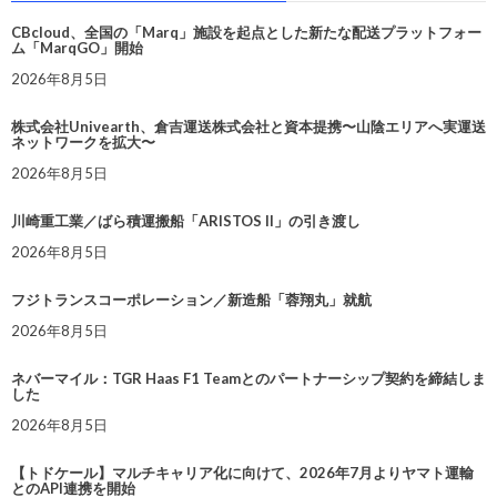
CBcloud、全国の「Marq」施設を起点とした新たな配送プラットフォー
ム「MarqGO」開始
2026年8月5日
株式会社Univearth、倉吉運送株式会社と資本提携〜山陰エリアへ実運送
ネットワークを拡大〜
2026年8月5日
川崎重工業／ばら積運搬船「ARISTOS II」の引き渡し
2026年8月5日
フジトランスコーポレーション／新造船「蓉翔丸」就航
2026年8月5日
ネバーマイル：TGR Haas F1 Teamとのパートナーシップ契約を締結しま
した
2026年8月5日
【トドケール】マルチキャリア化に向けて、2026年7月よりヤマト運輸
とのAPI連携を開始