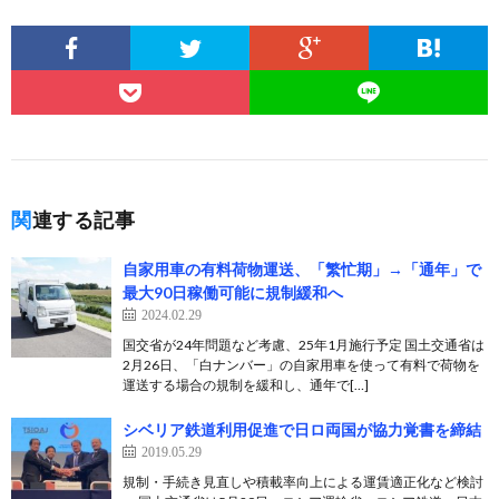
関連する記事
自家用車の有料荷物運送、「繁忙期」→「通年」で
最大90日稼働可能に規制緩和へ
2024.02.29
国交省が24年問題など考慮、25年1月施行予定 国土交通省は
2月26日、「白ナンバー」の自家用車を使って有料で荷物を
運送する場合の規制を緩和し、通年で[…]
シベリア鉄道利用促進で日ロ両国が協力覚書を締結
2019.05.29
規制・手続き見直しや積載率向上による運賃適正化など検討