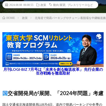
2024.08.08 06:00:55
政策
動向/展望
,
プレスリリースなど
政策
北海道で簡易パーキングやチェーン着脱場を中継輸送拠
HOME
月刊LOGI-BIZ 7月号は「未来を創る輸送改革」 先行企業の
生存戦略を徹底取材
国交省開発局が展開、「2024年問題」考慮
国土交通省北海道開発局は8月6日、道内で簡易パーキングや冬季の