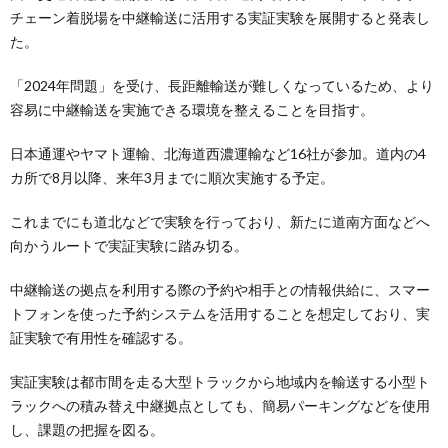
チェーン着脱場を中継輸送に活用する実証実験を展開すると発表し
た。
「2024年問題」を受け、長距離輸送が難しくなっているため、より
容易に中継輸送を実施できる環境を整えることを目指す。
日本通運やヤマト運輸、北海道西濃運輸など16社が参加。道内の4
カ所で8月以降、来年3月までに順次実施する予定。
これまでにも道北などで実験を行っており、新たに道南方面などへ
向かうルートで実証実験に踏み切る。
中継輸送の拠点を利用する際の予約や相手との情報供給に、スマー
トフォンを使った予約システムを活用することを想定しており、実
証実験で有用性を確認する。
実証実験は都市間を走る大型トラックから地域内を輸送する小型ト
ラックへの積み替え中継拠点としても、簡易パーキングなどを使用
し、課題の把握を図る。