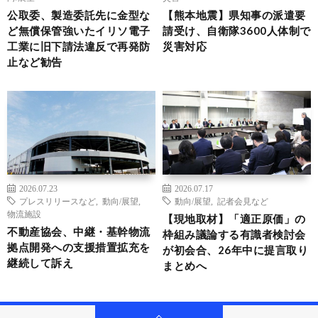
公取委、製造委託先に金型な
【熊本地震】県知事の派遣要
ど無償保管強いたイリソ電子
請受け、自衛隊3600人体制で
工業に旧下請法違反で再発防
災害対応
止など勧告
2026.07.23
2026.07.17
プレスリリースなど
,
動向/展望
,
動向/展望
,
記者会見など
物流施設
【現地取材】「適正原価」の
不動産協会、中継・基幹物流
枠組み議論する有識者検討会
拠点開発への支援措置拡充を
が初会合、26年中に提言取り
継続して訴え
まとめへ