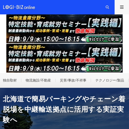
独自取材
物流施設/不動産
災害/事故/不祥事
テクノロジー/製品
北海道で簡易パーキングやチェーン着
脱場を中継輸送拠点に活用する実証実
験へ