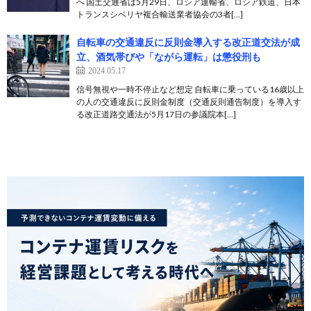
へ 国土交通省は5月29日、ロシア運輸省、ロシア鉄道、日本
トランスシベリヤ複合輸送業者協会の3者[…]
自転車の交通違反に反則金導入する改正道交法が成
立、酒気帯びや「ながら運転」は懲役刑も
2024.05.17
信号無視や一時不停止など想定 自転車に乗っている16歳以上
の人の交通違反に反則金制度（交通反則通告制度）を導入す
る改正道路交通法が5月17日の参議院本[…]