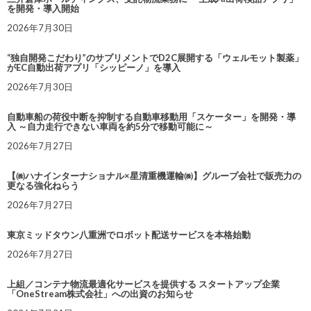
を開発・導入開始
2026年7月30日
“独自開発こだわり”のサプリメントでD2C展開する「ウェルモット製薬」
がEC自動出荷アプリ「シッピーノ」を導入
2026年7月30日
自動車船の荷役中断を抑制する自動車移動用「スケーター」を開発・導
入 ～自力走行できない車両を約5分で移動可能に～
2026年7月27日
【㈱ハナインターナショナル×星清重機運輸㈱】グループ会社で販売力の
更なる強化ねらう
2026年7月27日
東京ミッドタウン八重洲でロボット配送サービスを本格始動
2026年7月27日
上組／コンテナ物流最適化サービスを提供する スタートアップ企業
「OneStream株式会社」への出資のお知らせ