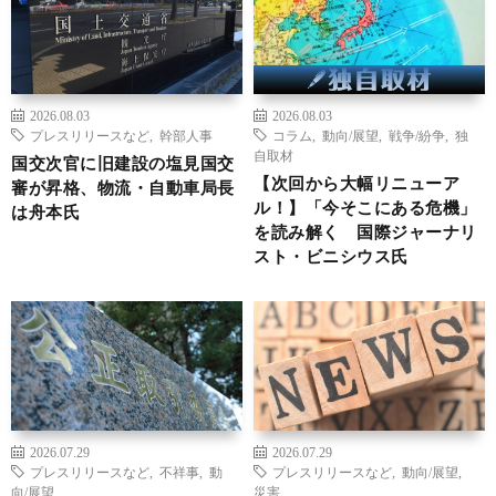
2026.08.03
2026.08.03
プレスリリースなど
,
幹部人事
コラム
,
動向/展望
,
戦争/紛争
,
独
自取材
国交次官に旧建設の塩見国交
【次回から大幅リニューア
審が昇格、物流・自動車局長
ル！】「今そこにある危機」
は舟本氏
を読み解く 国際ジャーナリ
スト・ビニシウス氏
2026.07.29
2026.07.29
プレスリリースなど
,
不祥事
,
動
プレスリリースなど
,
動向/展望
,
向/展望
災害