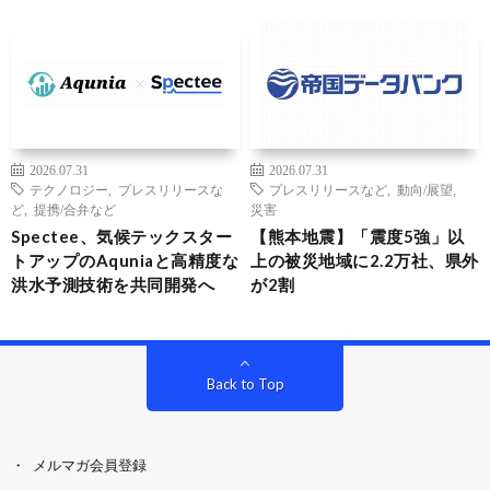
2026.07.31
2026.07.31
テクノロジー
,
プレスリリースな
プレスリリースなど
,
動向/展望
,
ど
,
提携/合弁など
災害
Spectee、気候テックスター
【熊本地震】「震度5強」以
トアップのAquniaと高精度な
上の被災地域に2.2万社、県外
洪水予測技術を共同開発へ
が2割
Back to Top
メルマガ会員登録