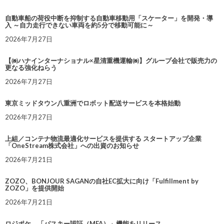
自動車船の荷役中断を抑制する自動車移動用「スケーター」を開発・導
入 ～自力走行できない車両を約5分で移動可能に～
2026年7月27日
【㈱ハナインターナショナル×星清重機運輸㈱】グループ会社で販売力の
更なる強化ねらう
2026年7月27日
東京ミッドタウン八重洲でロボット配送サービスを本格始動
2026年7月27日
上組／コンテナ物流最適化サービスを提供する スタートアップ企業
「OneStream株式会社」への出資のお知らせ
2026年7月21日
ZOZO、BONJOUR SAGANの自社EC拡大に向け「Fulfillment by
ZOZO」を提供開始
2026年7月21日
ロジポケ、「パスキー認証（MFA）」機能をリリース