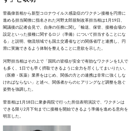
菅義偉首相から新型コロナウイルス感染症のワクチン接種を円滑に
進める担当閣僚に指名された河野太郎規制改革担当相は1月19日、
閣議後の記者会見で、自身の任務に関し「輸送、保管、接種会場の
設定といった接種に関するロジ（準備）について担当することにな
る」と説明、物流領域でも国土交通省などの関係省庁と連携し、円
滑に実施できるよう体制を整えることに意欲を示した。
河野担当相はその上で「国民の皆様が安全で有効なワクチンを1人で
も多く、1日でも早く摂取できるように全力を尽くしてまいりたい。
（医療・医薬）業界をはじめ、関係の方との連携は非常に強くしな
ければならない」と述べ、関係者からのヒアリングなど調整を急ぐ
姿勢を強調した。
菅首相は1月18日に衆参両院で行った所信表明演説で、ワクチンは
できる限り2月下旬までに接種を開始できるよう準備を進める意向を
明言した。