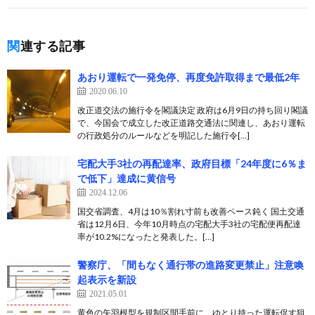
関連する記事
あおり運転で一発免停、再度免許取得まで最低2年
2020.06.10
改正道交法の施行令を閣議決定 政府は6月9日の持ち回り閣議
で、今国会で成立した改正道路交通法に関連し、あおり運転
の行政処分のルールなどを明記した施行令[…]
宅配大手3社の再配達率、政府目標「24年度に6％ま
で低下」達成に黄信号
2024.12.06
国交省調査、4月は10％割れ寸前も改善ペース鈍く 国土交通
省は12月6日、今年10月時点の宅配大手3社の宅配便再配達
率が10.2%になったと発表した。[…]
警察庁、「間もなく通行帯の進路変更禁止」注意喚
起表示を新設
2021.05.01
黄色の矢羽根型を規制区間手前に、ゆとり持った運転促す狙