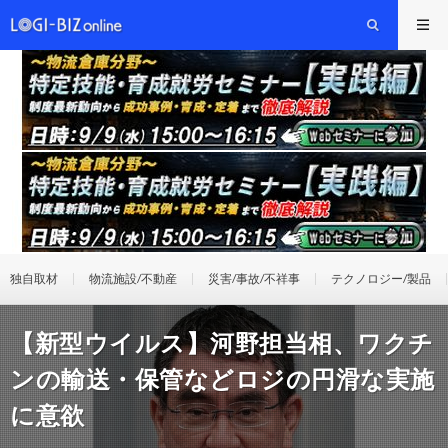
独自取材
物流施設/不動産
災害/事故/不祥事
テクノロジー/製品
【新型ウイルス】河野担当相、ワクチ
ンの輸送・保管などロジの円滑な実施
に意欲