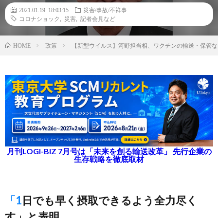
2021.01.19 18:03:15
災害/事故/不祥事
コロナショック
,
災害
,
記者会見など
政策
【新型ウイルス】河野担当相、ワクチンの輸送・保管な
HOME
月刊LOGI-BIZ 7月号は「未来を創る輸送改革」 先行企業の
生存戦略を徹底取材
「1日でも早く摂取できるよう全力尽く
す」と表明