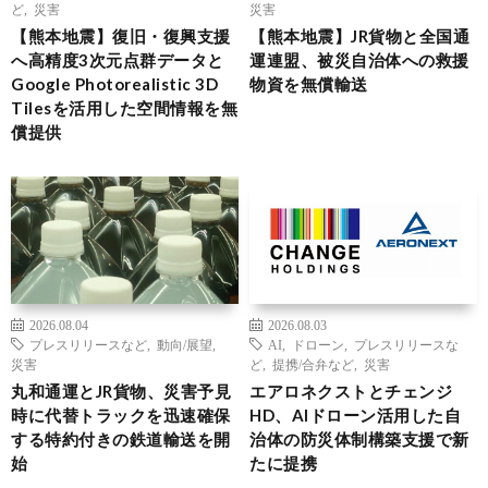
ど
,
災害
災害
【熊本地震】復旧・復興支援
【熊本地震】JR貨物と全国通
へ高精度3次元点群データと
運連盟、被災自治体への救援
Google Photorealistic 3D
物資を無償輸送
Tilesを活用した空間情報を無
償提供
2026.08.04
2026.08.03
プレスリリースなど
,
動向/展望
,
AI
,
ドローン
,
プレスリリースな
災害
ど
,
提携/合弁など
,
災害
丸和通運とJR貨物、災害予見
エアロネクストとチェンジ
時に代替トラックを迅速確保
HD、AIドローン活用した自
する特約付きの鉄道輸送を開
治体の防災体制構築支援で新
始
たに提携