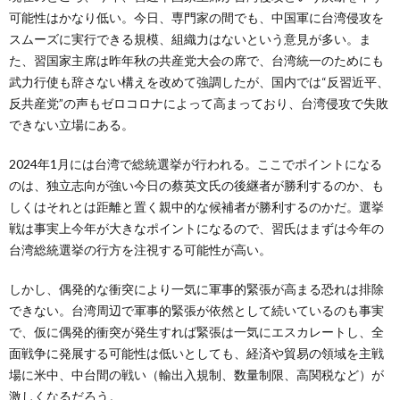
可能性はかなり低い。今日、専門家の間でも、中国軍に台湾侵攻を
スムーズに実行できる規模、組織力はないという意見が多い。ま
た、習国家主席は昨年秋の共産党大会の席で、台湾統一のためにも
武力行使も辞さない構えを改めて強調したが、国内では“反習近平、
反共産党”の声もゼロコロナによって高まっており、台湾侵攻で失敗
できない立場にある。
2024年1月には台湾で総統選挙が行われる。ここでポイントになる
のは、独立志向が強い今日の蔡英文氏の後継者が勝利するのか、も
しくはそれとは距離と置く親中的な候補者が勝利するのかだ。選挙
戦は事実上今年が大きなポイントになるので、習氏はまずは今年の
台湾総統選挙の行方を注視する可能性が高い。
しかし、偶発的な衝突により一気に軍事的緊張が高まる恐れは排除
できない。台湾周辺で軍事的緊張が依然として続いているのも事実
で、仮に偶発的衝突が発生すれば緊張は一気にエスカレートし、全
面戦争に発展する可能性は低いとしても、経済や貿易の領域を主戦
場に米中、中台間の戦い（輸出入規制、数量制限、高関税など）が
激しくなるだろう。