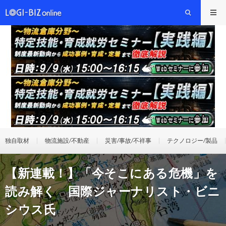
独自取材
物流施設/不動産
災害/事故/不祥事
テクノロジー/製品
【新連載！】「今そこにある危機」を
読み解く 国際ジャーナリスト・ビニ
シウス氏