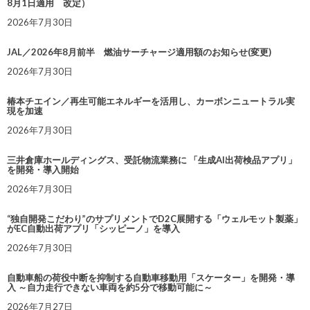
8月1日適用 改定）
2026年7月30日
JAL／2026年8月前半 燃油サーチャージ適用額のお知らせ(変更)
2026年7月30日
椿本チエイン／再生可能エネルギーを活用し、カーボンニュートラル実
現を加速
2026年7月30日
三井倉庫ホールディングス、受託物流業務に 「生成AI出荷検品アプリ」
を開発・導入開始
2026年7月30日
“独自開発こだわり”のサプリメントでD2C展開する「ウェルモット製薬」
がEC自動出荷アプリ「シッピーノ」を導入
2026年7月30日
自動車船の荷役中断を抑制する自動車移動用「スケーター」を開発・導
入 ～自力走行できない車両を約5分で移動可能に～
2026年7月27日