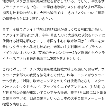
地政学リスクは企業の経済活動を脅かしている。そして、今後もサ
プライチェーンを中心に、企業は地政学リスクに巻き込まれ不測の
損害を被る恐れがある。今回の論考では、そのリスクについて最新
の情勢をもとに2つ観ていきたい。
まず、今後ウクライナ情勢は再び戦闘が激しくなる可能性が高い。
ウクライナ国防省は1月、今年3月あたりに大規模な攻勢をロシアに
仕掛ける計画を明らかにし、米国を中心に欧米諸国は主力戦車を大
量にウクライナへ供与し始めた。米国の主力戦車MIエイブラムス、
ドイツのレオパルト2、英国のチャレンジャー2など欧米からウクラ
イナへ供与される最新鋭戦車は300を超えるという。
これに対し、プーチン大統領も徹底抗戦の構えを崩しておらず、ウ
クライナ東部での攻勢を強化する方針だ。昨年、ロシアがウクライ
ナへ侵攻して以降、欧米とロシアとの対立は決定的となり、スター
バックスやマクドナルド、アップルやエイチアンドエム（H&M）な
ど世界的な企業が相次いでロシアから撤退。昨年9月以降にはトヨタ
自動車やマツダ、日産自動車といった日本の大手自動車メーカーも
撤退を表明した。