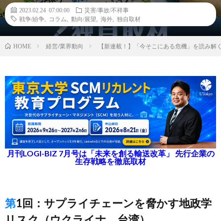
2023.02.24 07:00:00
災害/事故/不祥事
戦争/紛争
,
コラム
,
動向/展望
,
海外
,
独自取材
経営/業界動向
【新連載！】「今そこにある危機」を読み解
HOME
月刊LOGI-BIZ 7月号は「未来を創る輸送改革」 先行企業の
生存戦略を徹底取材
第1回：サプライチェーンを脅かす地政学
リスク（ウクライナ、台湾）