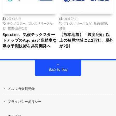
2026.07.31
2026.07.31
テクノロジー
,
プレスリリースな
プレスリリースなど
,
動向/展望
,
ど
,
提携/合弁など
災害
Spectee、気候テックスター
【熊本地震】「震度5強」以
トアップのAquniaと高精度な
上の被災地域に2.2万社、県外
洪水予測技術を共同開発へ
が2割
Back to Top
メルマガ会員登録
プライバシーポリシー