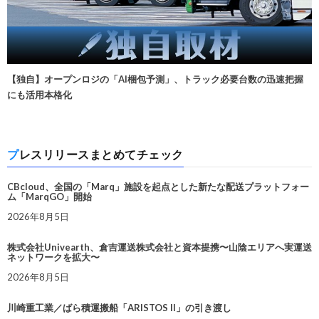
【独自】オープンロジの「AI梱包予測」、トラック必要台数の迅速把握
にも活用本格化
プレスリリースまとめてチェック
CBcloud、全国の「Marq」施設を起点とした新たな配送プラットフォー
ム「MarqGO」開始
2026年8月5日
株式会社Univearth、倉吉運送株式会社と資本提携〜山陰エリアへ実運送
ネットワークを拡大〜
2026年8月5日
川崎重工業／ばら積運搬船「ARISTOS II」の引き渡し