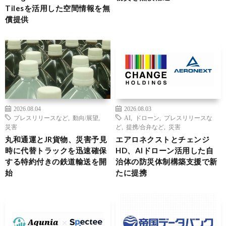
Tilesを活用した空間情報を無
償提供
2026.08.04
2026.08.03
プレスリリースなど
,
動向/展望
,
AI
,
ドローン
,
プレスリリースな
災害
ど
,
提携/合弁など
,
災害
丸和通運とJR貨物、災害予見
エアロネクストとチェンジ
時に代替トラックを迅速確保
HD、AIドローン活用した自
する特約付きの鉄道輸送を開
治体の防災体制構築支援で新
始
たに提携