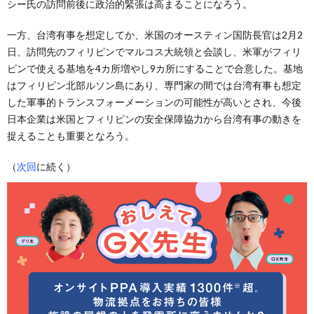
シー氏の訪問前後に政治的緊張は高まることになろう。
一方、台湾有事を想定してか、米国のオースティン国防長官は2月2
日、訪問先のフィリピンでマルコス大統領と会談し、米軍がフィリ
ピンで使える基地を4カ所増やし9カ所にすることで合意した。基地
はフィリピン北部ルソン島にあり、専門家の間では台湾有事も想定
した軍事的トランスフォーメーションの可能性が高いとされ、今後
日本企業は米国とフィリピンの安全保障協力から台湾有事の動きを
捉えることも重要となろう。
（
次回
に続く）