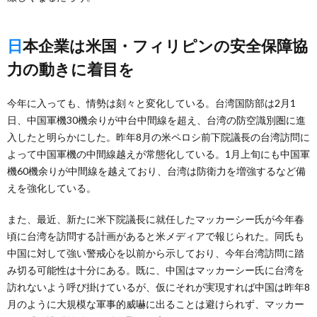
日本企業は米国・フィリピンの安全保障協
力の動きに着目を
今年に入っても、情勢は刻々と変化している。台湾国防部は2月1
日、中国軍機30機余りが中台中間線を超え、台湾の防空識別圏に進
入したと明らかにした。昨年8月の米ペロシ前下院議長の台湾訪問に
よって中国軍機の中間線越えが常態化している。1月上旬にも中国軍
機60機余りが中間線を越えており、台湾は防衛力を増強するなど備
えを強化している。
また、最近、新たに米下院議長に就任したマッカーシー氏が今年春
頃に台湾を訪問する計画があると米メディアで報じられた。同氏も
中国に対して強い警戒心を以前から示しており、今年台湾訪問に踏
み切る可能性は十分にある。既に、中国はマッカーシー氏に台湾を
訪れないよう呼び掛けているが、仮にそれが実現すれば中国は昨年8
月のように大規模な軍事的威嚇に出ることは避けられず、マッカー