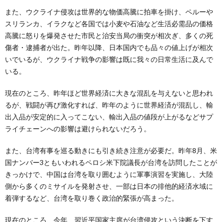
また、ウクライナ侵攻は世界的な物価高騰に拍車を掛け、ペルーや
スリランカ、イラクなど各国では小麦や石油など生活必需品の価格
高騰に怒りを爆発させた市民と治安当局の衝突が相次ぎ、多くの死
傷者・逮捕者が出た。昨年以降、日本国内でも品々の値上げが相次
いでいるが、ウクライナ戦争の影響は既に我々の日常生活に及んで
いる。
現在のところ、昨年ほど世界経済に大きな混乱を与えないと思われ
るが、戦闘が再び激化すれば、昨年のように世界経済が混乱し、輸
出入品が安定的に入ってこない、輸出入品の値段が上がるなどサプ
ライチェーンへの影響は避けられないだろう。
また、台湾有事を巡る動きにも引き続き注意が必要だ。昨年8月、米
国ナンバー3ともいわれるペロシ米下院議長が台湾を訪問したことが
きっかけで、中国は台湾を取り囲むように軍事演習を実施し、大陸
側から多くのミサイルを発射させ、一部は日本の排他的経済水域に
着弾するなど、台湾を取り巻く政治的緊張が高まった。
現在のところ、今年、習近平国家主席が台湾侵攻という決断を下す