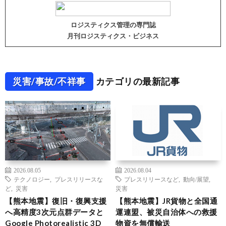
ロジスティクス管理の専門誌
月刊ロジスティクス・ビジネス
災害/事故/不祥事
カテゴリの最新記事
2026.08.05
2026.08.04
テクノロジー
,
プレスリリースな
プレスリリースなど
,
動向/展望
,
ど
,
災害
災害
【熊本地震】復旧・復興支援
【熊本地震】JR貨物と全国通
へ高精度3次元点群データと
運連盟、被災自治体への救援
Google Photorealistic 3D
物資を無償輸送