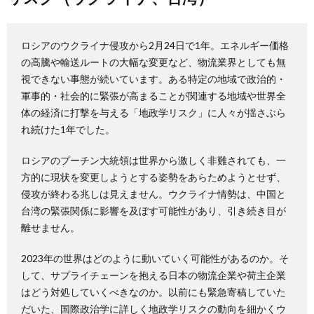
ロシアのウクライナ侵攻から2月24日で1年。エネルギー価格
の高騰や輸送ルートの大幅な変更など、物流業界としても無
視できない事態が続いています。ある特定の地域で政治的・
軍事的・社会的に緊張が高まることが関連する地域や世界全
体の経済に打撃を与える「地政学リスク」に人々が揺さぶら
れ続けた1年でした。
ロシアのプーチン大統領は世界から激しく非難されても、一
方的に現状を変更しようとする姿勢をあらためようとせず、
侵攻が終わる兆しは見えません。ウクライナ情勢は、中国と
台湾の緊張関係に影響を及ぼす可能性があり、引き続き目が
離せません。
2023年の世界はどのように動いていく可能性があるのか。そ
して、サプライチェーンを抱える日本の物流企業や荷主企業
はどう対処していくべきなのか。以前にも緊急寄稿していた
だいた、国際政治学に詳しく地政学リスクの動向を細かくウ