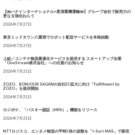
【㈱ハナインターナショナル×星清重機運輸㈱】グループ会社で販売力の
更なる強化ねらう
2026年7月27日
東京ミッドタウン八重洲でロボット配送サービスを本格始動
2026年7月27日
上組／コンテナ物流最適化サービスを提供する スタートアップ企業
「OneStream株式会社」への出資のお知らせ
2026年7月21日
ZOZO、BONJOUR SAGANの自社EC拡大に向け「Fulfillment by
ZOZO」を提供開始
2026年7月21日
ロジポケ、「パスキー認証（MFA）」機能をリリース
2026年7月21日
NTTロジスコ、エンタメ物流の平時5倍の波動を「t-Sort MAS」で吸収