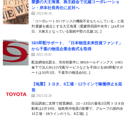
愛媛の大王海運、株主総会で北越コーポレーショ
ン・岸本社長再任に反対へ
2023.06.16
「コーポレートガバナンスの機能不全もたらしている」と批
判 愛媛を拠点とする大王海運（愛媛県四国中央市）は6月14
日、大株主となっている製紙中堅の北越コ[…]
SBS即配サポート、「日本物流未来投資ファンド」
から千葉の物流企業全株式を取得
2021.10.01
配送網強化図る、売却初案件に SBSホールディングス（HD）
傘下で法人向けの宅配サービスなどを手掛けるSBS即配サポ
ートは10月1日、千葉市の物流会社[…]
【地震】トヨタ、8工場・12ラインで稼働停止を延
長
2021.02.20
部品調達に支障で措置継続、22～23日の最長2日間 トヨタ自
動車は2月19日、福島県沖地震の影響で、グループの国内全
15工場・28ラインのうち、8工場[…]