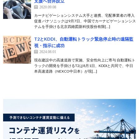
支援へ合弁設立
2020.09.08
カーナビゲーションシステム大手と連携、宅配事業者の導入
促進 パナソニックは9月7日、中国でカーナビゲーションシス
テムを手掛ける北京四維図新科技股份有限[…]
T2とKDDI、自動運転トラック緊急停止時の遠隔監
視・指示に成功
2024.08.01
現在建設中の高速道路で実施、安全性向上に寄与 自動運転ト
ラックの開発を手掛けるT2は8月1日、KDDIと共同で、中日
本高速道路（NEXCO中日本）が現[…]