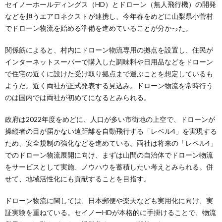
セイノーホールディングス（HD）とドローン（無人飛行機）の開発
などを担うエアロネクストが連携し、今年春をめどに山梨県小菅村
でドローン物流を始める準備を進めていることが分かった。
関係筋によると、村内にドローン物流専用の拠点を設置し、住民が
インターネットスーパーで購入した調味料や日用品などをドローン
で住宅の近くに設けた受け取り拠点まで運ぶことを想定しているも
ようだ。近く両社が正式発表する見込み。ドローン物流を常時行う
のは国内では両社が初めてになるとみられる。
政府は2022年度をめどに、人口が多い市街地の上空で、ドローンが
操縦者の目が届かない遠距離を自動飛行する「レベル4」を実現する
ため、安全規制の強化などを進めている。両社は将来の「レベル4」
でのドローン物流展開に向け、まずは山間の自治体でドローン物流
をサービスとして実施、ノウハウを蓄積したい考えとみられる。併
せて、地域活性化にも貢献することを目指す。
ドローン物流に関しては、日本郵便や楽天なども実用化に向け、実
証実験を重ねている。セイノーHDが本格的に手掛けることで、物流