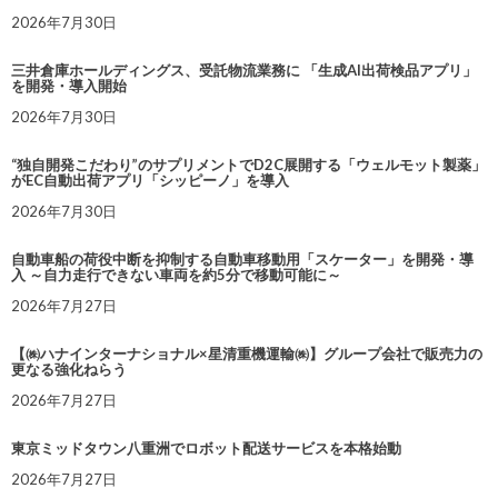
2026年7月30日
三井倉庫ホールディングス、受託物流業務に 「生成AI出荷検品アプリ」
を開発・導入開始
2026年7月30日
“独自開発こだわり”のサプリメントでD2C展開する「ウェルモット製薬」
がEC自動出荷アプリ「シッピーノ」を導入
2026年7月30日
自動車船の荷役中断を抑制する自動車移動用「スケーター」を開発・導
入 ～自力走行できない車両を約5分で移動可能に～
2026年7月27日
【㈱ハナインターナショナル×星清重機運輸㈱】グループ会社で販売力の
更なる強化ねらう
2026年7月27日
東京ミッドタウン八重洲でロボット配送サービスを本格始動
2026年7月27日