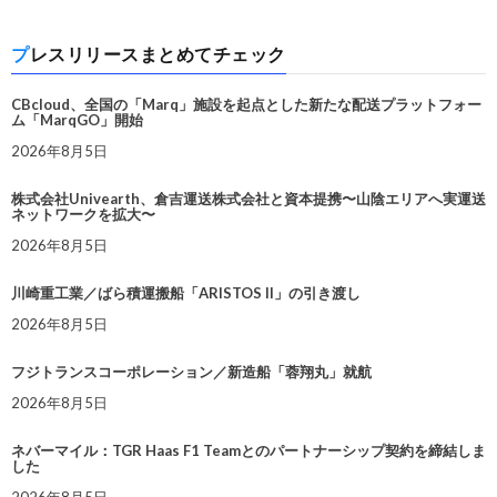
プレスリリースまとめてチェック
CBcloud、全国の「Marq」施設を起点とした新たな配送プラットフォー
ム「MarqGO」開始
2026年8月5日
株式会社Univearth、倉吉運送株式会社と資本提携〜山陰エリアへ実運送
ネットワークを拡大〜
2026年8月5日
川崎重工業／ばら積運搬船「ARISTOS II」の引き渡し
2026年8月5日
フジトランスコーポレーション／新造船「蓉翔丸」就航
2026年8月5日
ネバーマイル：TGR Haas F1 Teamとのパートナーシップ契約を締結しま
した