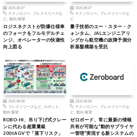
2026.08.07
2026.08.07
テクノロジー
,
プレスリリースな
テクノロジー
,
プレスリリースな
ど
,
動向/展望
ど
ロジスネクストが防爆仕様車
量子技術のエー・スター・ク
のフォークをフルモデルチェ
ォンタム、JALエンジニアリ
ンジ、オペレーターの快適性
ングから航空機の故障予測分
向上図る
析基盤構築を受託
2026.08.06
2026.08.06
プレスリリースなど
,
ロボット
,
テクノロジー
,
プレスリリースな
動向/展望
ど
,
動向/展望
ROBO-HI、吊り下げ式クレー
ゼロボード、常に最新の情報
ンに代わる超重量級
共有が可能な“動的サプライヤ
200tAGVで「落下リスク」
ー管理”実現する新システムの