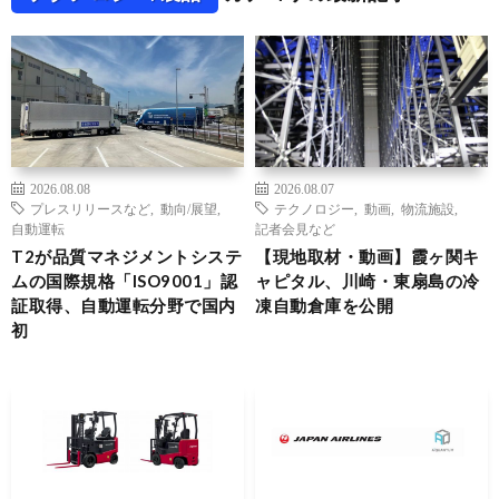
2026.08.08
2026.08.07
プレスリリースなど
,
動向/展望
,
テクノロジー
,
動画
,
物流施設
,
自動運転
記者会見など
T2が品質マネジメントシステ
【現地取材・動画】霞ヶ関キ
ムの国際規格「ISO9001」認
ャピタル、川崎・東扇島の冷
証取得、自動運転分野で国内
凍自動倉庫を公開
初