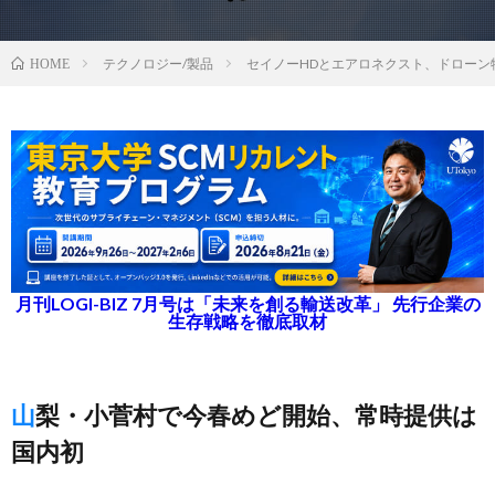
テクノロジー/製品
セイノーHDとエアロネクスト、ドローン
HOME
月刊LOGI-BIZ 7月号は「未来を創る輸送改革」 先行企業の
生存戦略を徹底取材
山梨・小菅村で今春めど開始、常時提供は
国内初