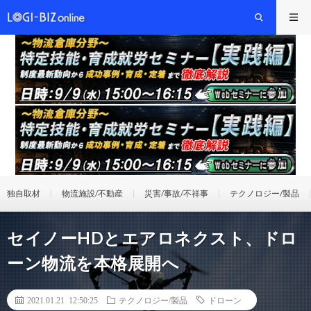
独自取材
物流施設/不動産
災害/事故/不祥事
テクノロジー/製品
セイノーHDとエアロネクスト、ドロ
ーン物流を本格展開へ
2021.01.21 12:50:25
テクノロジー/製品
ドローン