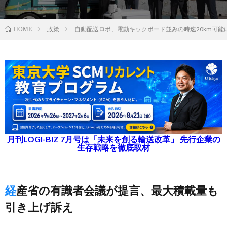
政策
自動配送ロボ、電動キックボード並みの時速20km可能
HOME
月刊LOGI-BIZ 7月号は「未来を創る輸送改革」 先行企業の
生存戦略を徹底取材
経産省の有識者会議が提言、最大積載量も
引き上げ訴え