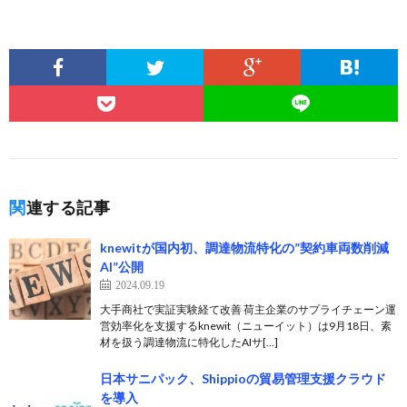
関連する記事
knewitが国内初、調達物流特化の”契約車両数削減
AI”公開
2024.09.19
大手商社で実証実験経て改善 荷主企業のサプライチェーン運
営効率化を支援するknewit（ニューイット）は9月18日、素
材を扱う調達物流に特化したAIサ[…]
日本サニパック、Shippioの貿易管理支援クラウド
を導入