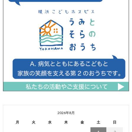
2026年8月
月
火
水
木
金
土
日