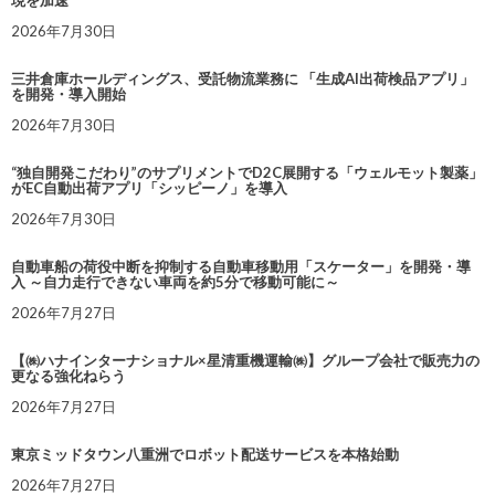
現を加速
2026年7月30日
三井倉庫ホールディングス、受託物流業務に 「生成AI出荷検品アプリ」
を開発・導入開始
2026年7月30日
“独自開発こだわり”のサプリメントでD2C展開する「ウェルモット製薬」
がEC自動出荷アプリ「シッピーノ」を導入
2026年7月30日
自動車船の荷役中断を抑制する自動車移動用「スケーター」を開発・導
入 ～自力走行できない車両を約5分で移動可能に～
2026年7月27日
【㈱ハナインターナショナル×星清重機運輸㈱】グループ会社で販売力の
更なる強化ねらう
2026年7月27日
東京ミッドタウン八重洲でロボット配送サービスを本格始動
2026年7月27日