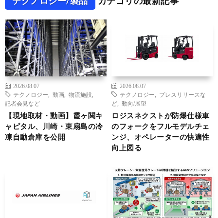
テクノロジー/製品
カテゴリの最新記事
2026.08.07
2026.08.07
テクノロジー
,
動画
,
物流施設
,
テクノロジー
,
プレスリリースな
記者会見など
ど
,
動向/展望
【現地取材・動画】霞ヶ関キ
ロジスネクストが防爆仕様車
ャピタル、川崎・東扇島の冷
のフォークをフルモデルチェ
凍自動倉庫を公開
ンジ、オペレーターの快適性
向上図る