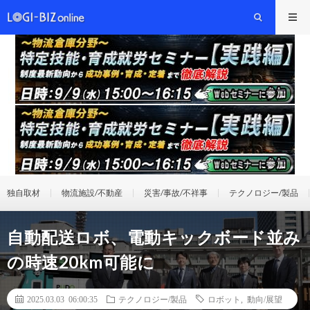
独自取材
物流施設/不動産
災害/事故/不祥事
テクノロジー/製品
自動配送ロボ、電動キックボード並み
の時速20km可能に
2025.03.03 06:00:35
テクノロジー/製品
ロボット
,
動向/展望