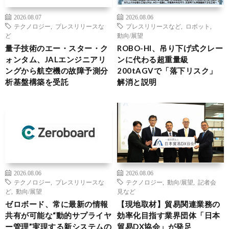
2026.08.07
2026.08.06
テクノロジー
,
プレスリリースな
プレスリリースなど
,
ロボット
,
ど
動向/展望
量子技術のエー・スター・ク
ROBO-HI、吊り下げ式クレー
ォンタム、JALエンジニアリ
ンに代わる超重量級
ングから航空機の故障予測分
200tAGVで「落下リスク」
析基盤構築を受託
解消と説明
2026.08.06
2026.08.06
テクノロジー
,
プレスリリースな
テクノロジー
,
動向/展望
,
記者会
ど
,
動向/展望
見など
ゼロボード、常に最新の情報
【現地取材】貿易関連業務の
共有が可能な“動的サプライヤ
効率化目指す業界団体「日本
ー管理”実現する新システムの
貿易DX協会」が発足