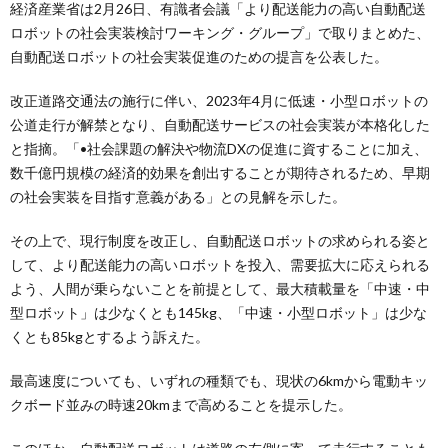
経済産業省は2月26日、有識者会議「より配送能力の高い自動配送
ロボットの社会実装検討ワーキング・グループ」で取りまとめた、
自動配送ロボットの社会実装促進のための提言を公表した。
改正道路交通法の施行に伴い、2023年4月に低速・小型ロボットの
公道走行が解禁となり、自動配送サービスの社会実装が本格化した
と指摘。「•社会課題の解決や物流DXの促進に資することに加え、
数千億円規模の経済的効果を創出することが期待されるため、早期
の社会実装を目指す意義がある」との見解を示した。
その上で、現行制度を改正し、自動配送ロボットの求められる姿と
して、より配送能力の高いロボットを投入、需要拡大に応えられる
よう、人間が乗らないことを前提として、最大積載量を「中速・中
型ロボット」は少なくとも145kg、「中速・小型ロボット」は少な
くとも85kgとするよう訴えた。
最高速度についても、いずれの種類でも、現状の6kmから電動キッ
クボード並みの時速20kmまで高めることを提示した。