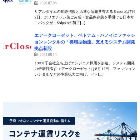
2026.07.06
リアルタイムの動静把握と迅速な情報共有図る Shippioは7月
2日、ポリエチレン製ごみ袋・食品保存袋を手掛ける日本サ
ニパックが、Shippioの荷主[…]
エアークローゼット、ベトナム・ハノイにファッシ
ョンレンタルの「循環型物流」支えるシステム開発
拠点新設
2024.08.15
100％子会社立ち上げエンジニア採用を加速、システム開発
力倍増目指す ​エアークローゼットは8月14日、ファッション
レンタルなどの事業拡大に向け、ベト[…]