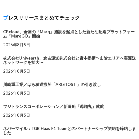
プレスリリースまとめてチェック
CBcloud、全国の「Marq」施設を起点とした新たな配送プラットフォー
ム「MarqGO」開始
2026年8月5日
株式会社Univearth、倉吉運送株式会社と資本提携〜山陰エリアへ実運送
ネットワークを拡大〜
2026年8月5日
川崎重工業／ばら積運搬船「ARISTOS II」の引き渡し
2026年8月5日
フジトランスコーポレーション／新造船「蓉翔丸」就航
2026年8月5日
ネバーマイル：TGR Haas F1 Teamとのパートナーシップ契約を締結しま
した