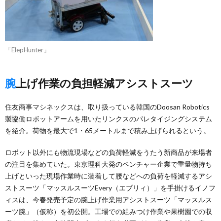
「ElepHunter」
腕上げ作業の負担軽減アシストスーツ
住友商事マシネックスは、取り扱っている韓国のDoosan Robotics
製協働ロボットアームを用いたリンクスのパレタイジングシステム
を紹介。荷物を最大で1・65メートルまで積み上げられるという。
ロボット以外にも物流現場などの負荷軽減をうたう新商品が来場者
の注目を集めていた。東京理科大発のベンチャー企業で重量物持ち
上げといった現場作業時に装着して腰などへの負荷を軽減するアシ
ストスーツ「マッスルスーツEvery（エブリィ）」を手掛けるイノフ
ィスは、今春発売予定の腕上げ作業用アシストスーツ「マッスルス
ーツ腕」（仮称）を初公開。工場での組みつけ作業や果樹園での収