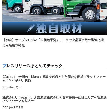
【独自】オープンロジの「AI梱包予測」、トラック必要台数の迅速把握
にも活用本格化
プレスリリースまとめてチェック
CBcloud、全国の「Marq」施設を起点とした新たな配送プラットフォー
ム「MarqGO」開始
2026年8月5日
株式会社Univearth、倉吉運送株式会社と資本提携〜山陰エリアへ実運送
ネットワークを拡大〜
2026年8月5日