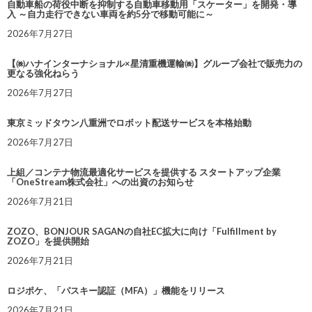
自動車船の荷役中断を抑制する自動車移動用「スケーター」を開発・導
入 ～自力走行できない車両を約5分で移動可能に～
2026年7月27日
【㈱ハナインターナショナル×星清重機運輸㈱】グループ会社で販売力の
更なる強化ねらう
2026年7月27日
東京ミッドタウン八重洲でロボット配送サービスを本格始動
2026年7月27日
上組／コンテナ物流最適化サービスを提供する スタートアップ企業
「OneStream株式会社」への出資のお知らせ
2026年7月21日
ZOZO、BONJOUR SAGANの自社EC拡大に向け「Fulfillment by
ZOZO」を提供開始
2026年7月21日
ロジポケ、「パスキー認証（MFA）」機能をリリース
2026年7月21日