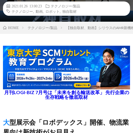
2021.01.26 13:00:23
テクノロジー/製品
テクノロジー
,
動画
,
ロボット
,
独自取材
テクノロジー/製品
【独自取材、動画】シリウスのAMR新機
HOME
月刊LOGI-BIZ 7月号は「未来を創る輸送改革」 先行企業の
生存戦略を徹底取材
大型展示会「ロボデックス」開催、物流業
界向け新技術がお目見え