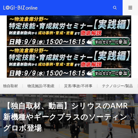
独自取材
物流施設/不動産
災害/事故/不祥事
テクノロジー/製品
【独自取材、動画】シリウスのAMR
新機種やギークプラスのソーティン
グロボ登場