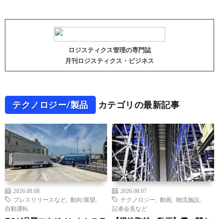
ロジスティクス管理の専門誌
月刊ロジスティクス・ビジネス
テクノロジー/製品
カテゴリの最新記事
2026.08.08
2026.08.07
プレスリリースなど
,
動向/展望
,
テクノロジー
,
動画
,
物流施設
,
自動運転
記者会見など