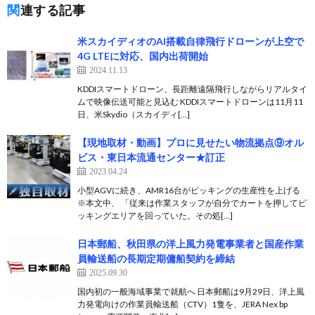
関連する記事
米スカイディオのAI搭載自律飛行ドローンが上空で
4G LTEに対応、国内出荷開始
2024.11.13
KDDIスマートドローン、長距離遠隔飛行しながらリアルタイ
ムで映像伝送可能と見込む KDDIスマートドローンは11月11
日、米Skydio（スカイディ[…]
【現地取材・動画】プロに見せたい物流拠点⑨オル
ビス・東日本流通センター★訂正
2023.04.24
小型AGVに続き、AMR16台がピッキングの生産性を上げる
※本文中、 「従来は作業スタッフが自分でカートを押してピ
ッキングエリアを回っていた。その処[…]
日本郵船、秋田県の洋上風力発電事業者と国産作業
員輸送船の長期定期傭船契約を締結
2025.09.30
国内初の一般海域事業で就航へ 日本郵船は9月29日、洋上風
力発電向けの作業員輸送船（CTV）1隻を、JERA Nex bp