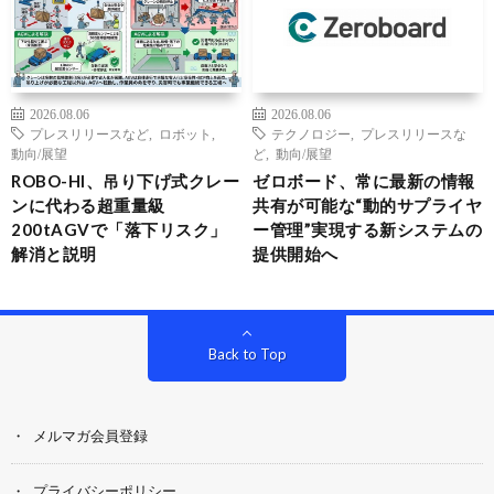
2026.08.06
2026.08.06
プレスリリースなど
,
ロボット
,
テクノロジー
,
プレスリリースな
動向/展望
ど
,
動向/展望
ROBO-HI、吊り下げ式クレー
ゼロボード、常に最新の情報
ンに代わる超重量級
共有が可能な“動的サプライヤ
200tAGVで「落下リスク」
ー管理”実現する新システムの
解消と説明
提供開始へ
Back to Top
メルマガ会員登録
プライバシーポリシー