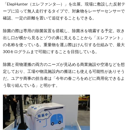
「ElepHunter（エレファンタ―）」を出展。現場に敷設した反射テ
ープに沿って無人走行するタイプで、対象物をレーザーセンサーで
確認、一定の距離を置いて追従することもできる。
除菌の際は専用の除菌装置を搭載し、除菌水を噴霧する予定。吹き
出し口が横から見るとゾウの鼻に見えることから「エレファント」
の名称を使っている。重量物を運ぶ際はけん引する仕組みで、最大
300キログラムまで可能にすることを目指している。
除菌と荷物運搬の両方のニーズが見込める商業施設や空港などを想
定しており、工場や物流施設内の搬送にも使える可能性がありそう
だ。ユアサ商事の担当者は「今年の春ごろをめどに商用化できるよ
う取り組んでいる」と明かす。