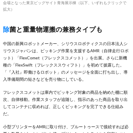
会場となった東京ビッグサイト青海展示棟（以下、いずれもクリックで
拡大）
除菌と重量物運搬の兼務タイプも
中国の新興ロボットメーカー、シリウスロボティクスの日本法人シ
リウスジャパンは、ピッキング作業を支援するAMR（自律走行ロボ
ット）「FlexComet（フレックスコメット）」を出展。さらに新機
種の「FlexSwift（フレックススウィフト）」を初めて披露した。
「『入社』即働けるロボット」のメッセージを全面に打ち出し、導
入準備期間の短さなどを売り物にしている。
フレックスコメットは庫内でピッキング対象の商品を納めた棚に順
次、自律移動。作業スタッフが追随し、指示のあった商品を取り出
してコンテナに収めれば、正しくピッキングを完了できる仕組み
だ。
小型プリンターをAMRに取り付け、ブルートゥースで接続すれば必