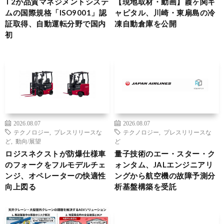
T2が品質マネジメントシステ
【現地取材・動画】霞ヶ関キ
ムの国際規格「ISO9001」認
ャピタル、川崎・東扇島の冷
証取得、自動運転分野で国内
凍自動倉庫を公開
初
2026.08.07
2026.08.07
テクノロジー
,
プレスリリースな
テクノロジー
,
プレスリリースな
ど
,
動向/展望
ど
ロジスネクストが防爆仕様車
量子技術のエー・スター・ク
のフォークをフルモデルチェ
ォンタム、JALエンジニアリ
ンジ、オペレーターの快適性
ングから航空機の故障予測分
向上図る
析基盤構築を受託