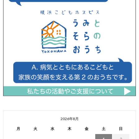
2026年8月
月
火
水
木
金
土
日