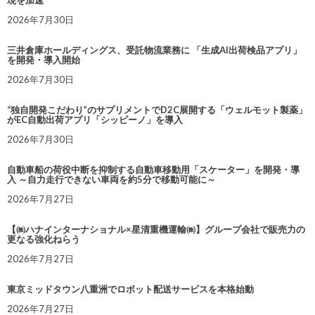
現を加速
2026年7月30日
三井倉庫ホールディングス、受託物流業務に 「生成AI出荷検品アプリ」
を開発・導入開始
2026年7月30日
“独自開発こだわり”のサプリメントでD2C展開する「ウェルモット製薬」
がEC自動出荷アプリ「シッピーノ」を導入
2026年7月30日
自動車船の荷役中断を抑制する自動車移動用「スケーター」を開発・導
入 ～自力走行できない車両を約5分で移動可能に～
2026年7月27日
【㈱ハナインターナショナル×星清重機運輸㈱】グループ会社で販売力の
更なる強化ねらう
2026年7月27日
東京ミッドタウン八重洲でロボット配送サービスを本格始動
2026年7月27日