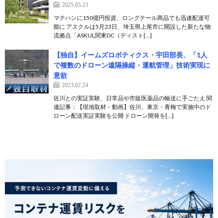
2025.05.23
マテハンに150億円投資、ロングテール商品でも迅速配達可
能に アスクルは5月23日、埼玉県上尾市に開設した新たな物
流拠点「ASKUL関東DC（ディスト[…]
【独自】イームズロボティクス・宇田部長、「1人
で複数のドローン遠隔操縦・運航管理」技術実現に
意欲
2023.02.24
佐川との実証実験、日常品や市販医薬品の輸送に手ごたえ 関
連記事：【現地取材・動画】佐川、東京・青梅で実施中のド
ローン配送実証実験を公開 ドローン開発を[…]