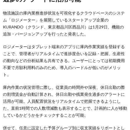
物流施設の庫内業務進捗状況を可視化するクラウドベースのシステ
ム「ロジメーター」を展開しているスタートアップ企業の
KURANDO（クランド、東京都品川区西品川）は1月29日、機能の
追加・バージョンアップを行ったと発表した。
ロジメーターはタブレット端末のアプリに庫内作業実績を登録する
ことで、管理者がリアルタイムで進捗度合いを記録・把握、生産性
の動向などの分析結果も共有できる。ユーザーにとっては初期費用
不要で月額利用料のみのため、導入のハードルが低いのがメリッ
ト。
庫内作業の状況管理に際し、従業員の時間外や深夜、休日出勤の際
の割増賃金が自動計算され、休日出勤や残業発生過多のアラートに
活用が可能。人員配置状況をリアルタイムで把握できるようにし
た。直前1時間での人数増減数も表示することで、計画的に人が移動
しているかどうかをチェックすることが可能。
併せて、任意に設定した予算グループ別に収支実績をリポートとし