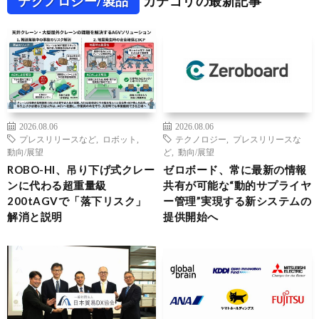
テクノロジー/製品
カテゴリの最新記事
2026.08.06
2026.08.06
プレスリリースなど
,
ロボット
,
テクノロジー
,
プレスリリースな
動向/展望
ど
,
動向/展望
ROBO-HI、吊り下げ式クレー
ゼロボード、常に最新の情報
ンに代わる超重量級
共有が可能な“動的サプライヤ
200tAGVで「落下リスク」
ー管理”実現する新システムの
解消と説明
提供開始へ