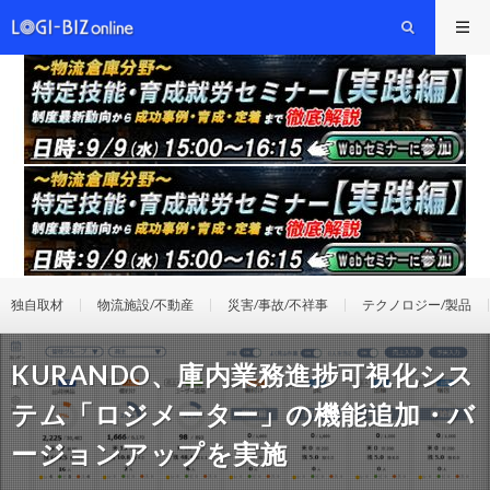
独自取材
物流施設/不動産
災害/事故/不祥事
テクノロジー/製品
KURANDO、庫内業務進捗可視化シス
テム「ロジメーター」の機能追加・バ
ージョンアップを実施