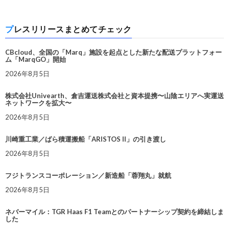
プレスリリースまとめてチェック
CBcloud、全国の「Marq」施設を起点とした新たな配送プラットフォー
ム「MarqGO」開始
2026年8月5日
株式会社Univearth、倉吉運送株式会社と資本提携〜山陰エリアへ実運送
ネットワークを拡大〜
2026年8月5日
川崎重工業／ばら積運搬船「ARISTOS II」の引き渡し
2026年8月5日
フジトランスコーポレーション／新造船「蓉翔丸」就航
2026年8月5日
ネバーマイル：TGR Haas F1 Teamとのパートナーシップ契約を締結しま
した