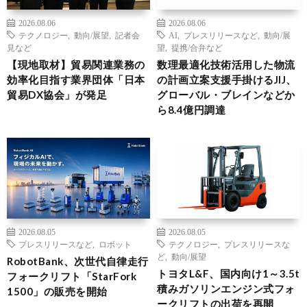
2026.08.06
2026.08.06
テクノロジー
,
動向/展望
,
記者会
AI
,
プレスリリースなど
,
動向/展
見など
望
,
提携/合弁など
【現地取材】貿易関連業務の
数理最適化技術活用した物流
効率化目指す業界団体「日本
の計画立案支援手掛けるJIJ、
貿易DX協会」が発足
グローバル・ブレインなどか
ら8.4億円調達
2026.08.05
2026.08.05
プレスリリースなど
,
ロボット
テクノロジー
,
プレスリリースな
ど
,
動向/展望
RobotBank、次世代自律走行
トヨタL&F、国内向け1～3.5t
フォークリフト「StarFork
積みガソリンエンジン式フォ
1500」の販売を開始
ークリフトの出荷を再開