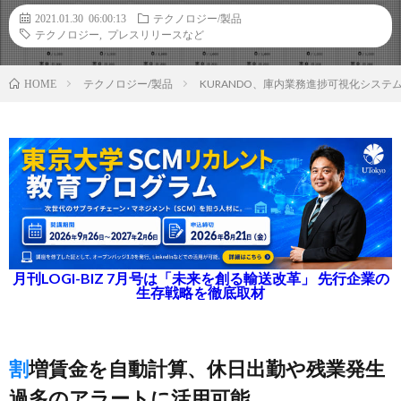
2021.01.30 06:00:13
テクノロジー/製品
テクノロジー
,
プレスリリースなど
テクノロジー/製品
KURANDO、庫内業務進捗可視化シス
HOME
月刊LOGI-BIZ 7月号は「未来を創る輸送改革」 先行企業の
生存戦略を徹底取材
割増賃金を自動計算、休日出勤や残業発生
過多のアラートに活用可能