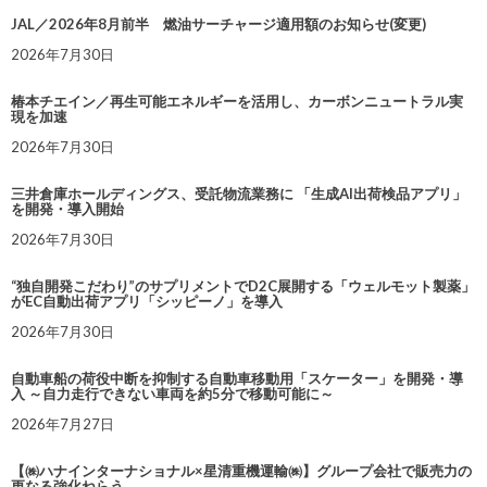
JAL／2026年8月前半 燃油サーチャージ適用額のお知らせ(変更)
2026年7月30日
椿本チエイン／再生可能エネルギーを活用し、カーボンニュートラル実
現を加速
2026年7月30日
三井倉庫ホールディングス、受託物流業務に 「生成AI出荷検品アプリ」
を開発・導入開始
2026年7月30日
“独自開発こだわり”のサプリメントでD2C展開する「ウェルモット製薬」
がEC自動出荷アプリ「シッピーノ」を導入
2026年7月30日
自動車船の荷役中断を抑制する自動車移動用「スケーター」を開発・導
入 ～自力走行できない車両を約5分で移動可能に～
2026年7月27日
【㈱ハナインターナショナル×星清重機運輸㈱】グループ会社で販売力の
更なる強化ねらう