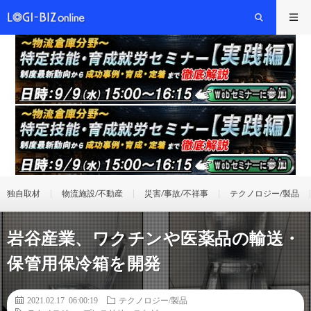
独自取材
物流施設/不動産
災害/事故/不祥事
テクノロジー/製品
岩谷産業、ワクチンや医薬品の輸送・
保管用保冷箱を開発
2021.02.17 06:00:19
テクノロジー/製品