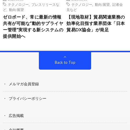
テクノロジー
,
プレスリリースな
テクノロジー
,
動向/展望
,
記者会
ど
,
動向/展望
見など
ゼロボード、常に最新の情報
【現地取材】貿易関連業務の
共有が可能な“動的サプライヤ
効率化目指す業界団体「日本
ー管理”実現する新システムの
貿易DX協会」が発足
提供開始へ
Back to Top
メルマガ会員登録
プライバシーポリシー
広告掲載
会社概要