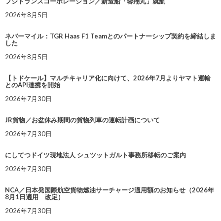
フジトランスコーポレーション／新造船「蓉翔丸」就航
2026年8月5日
ネバーマイル：TGR Haas F1 Teamとのパートナーシップ契約を締結しま
した
2026年8月5日
【トドケール】マルチキャリア化に向けて、2026年7月よりヤマト運輸
とのAPI連携を開始
2026年7月30日
JR貨物／お盆休み期間の貨物列車の運転計画について
2026年7月30日
にしてつドイツ現地法人 シュツットガルト事務所移転のご案内
2026年7月30日
NCA／日本発国際航空貨物燃油サーチャージ適用額のお知らせ（2026年
8月1日適用 改定）
2026年7月30日