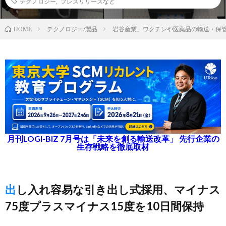
テクノロジー
,
プレスリリースなど
テクノロジー/製品
岩谷産業、ワクチンや医薬品の輸送・保
HOME
月刊LOGI-BIZ 7月号は「未来を創る輸送改革」 先行企業の
生存戦略を徹底取材
出し入れ容易な引き出し式採用、マイナス
75度プラスマイナス15度を10日間保持