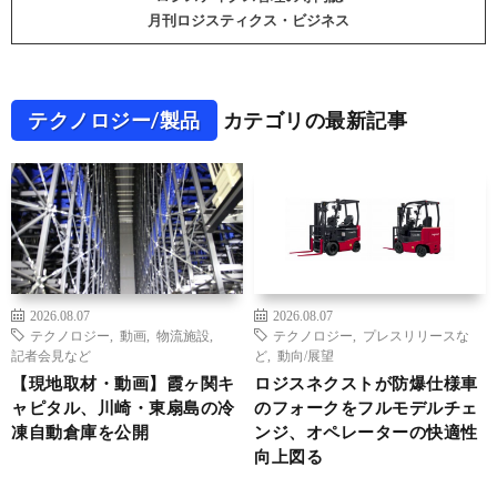
月刊ロジスティクス・ビジネス
テクノロジー/製品
カテゴリの最新記事
2026.08.07
2026.08.07
テクノロジー
,
動画
,
物流施設
,
テクノロジー
,
プレスリリースな
記者会見など
ど
,
動向/展望
【現地取材・動画】霞ヶ関キ
ロジスネクストが防爆仕様車
ャピタル、川崎・東扇島の冷
のフォークをフルモデルチェ
凍自動倉庫を公開
ンジ、オペレーターの快適性
向上図る