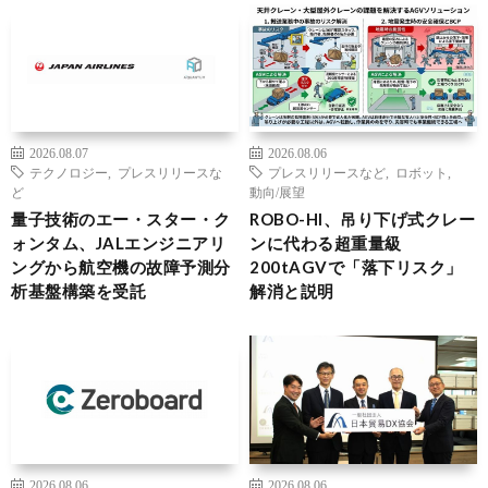
2026.08.07
2026.08.06
テクノロジー
,
プレスリリースな
プレスリリースなど
,
ロボット
,
ど
動向/展望
量子技術のエー・スター・ク
ROBO-HI、吊り下げ式クレー
ォンタム、JALエンジニアリ
ンに代わる超重量級
ングから航空機の故障予測分
200tAGVで「落下リスク」
析基盤構築を受託
解消と説明
2026.08.06
2026.08.06