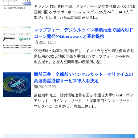
キヤノンITSと共同開発、ドライバー不足や業務属人化など課
題解消図る サッポロホールディングスは9月24日、AI（人工
知能）を活用した商品需給計画シス[…]
マップフォー、デジタルツイン事業推進で屋内用ド
ローン開発のLiberawareと業務提携
2023.11.14
空間情報の効率的活用後押し、インフラなどの再現促進 自動
運転用の3次元地図開発を手掛けるマップフォー（MAP Ⅳ、
名古屋市）と屋内空間専用の産業用小型[…]
商船三井、全船舶でインマルサット・マリタイムの
高速衛星通信サービス導入を決定
2025.05.29
業務効率向上、就労環境改善も図る 米通信大手Viasat（ヴィ
アサット、旧インマルサット）の海事部門インマルサット・
マリタイムは5月29日、商船三井と[…]