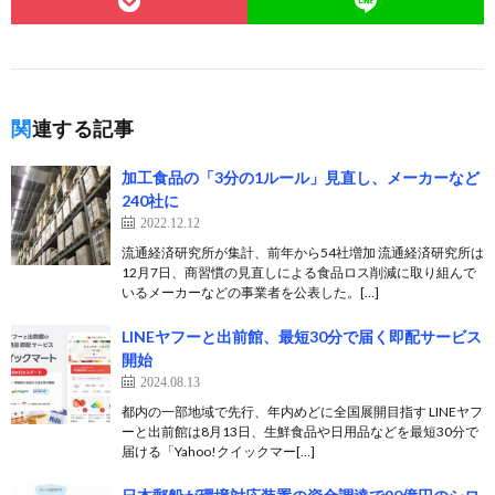
関連する記事
加工食品の「3分の1ルール」見直し、メーカーなど
240社に
2022.12.12
流通経済研究所が集計、前年から54社増加 流通経済研究所は
12月7日、商習慣の見直しによる食品ロス削減に取り組んで
いるメーカーなどの事業者を公表した。[…]
LINEヤフーと出前館、最短30分で届く即配サービス
開始
2024.08.13
都内の一部地域で先行、年内めどに全国展開目指す LINEヤフ
ーと出前館は8月13日、生鮮食品や日用品などを最短30分で
届ける「Yahoo!クイックマー[…]