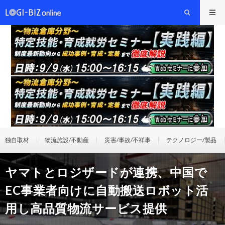
独自取材
物流施設/不動産
災害/事故/不祥事
テクノロジー/製品
ヤマトとロジザードが連携、中国で
EC事業者向けに自動搬送ロボット活
用し高品質物流サービス提供