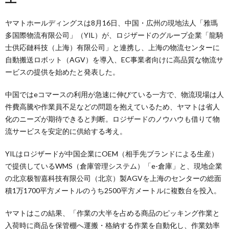
ヤマトホールディングスは8月16日、中国・広州の現地法人「雅瑪
多国際物流有限公司」（YIL）が、ロジザードのグループ企業「龍騎
士供応鏈科技（上海）有限公司」と連携し、上海の物流センターに
自動搬送ロボット（AGV）を導入、EC事業者向けに高品質な物流サ
ービスの提供を始めたと発表した。
中国ではeコマースの利用が急速に伸びている一方で、物流現場は人
件費高騰や作業員不足などの問題を抱えているため、ヤマトは省人
化のニーズが期待できると判断。ロジザードのノウハウも借りて物
流サービスを安定的に供給する考え。
YILはロジザードが中国企業にOEM（相手先ブランドによる生産）
で提供しているWMS（倉庫管理システム）「e-倉庫」と、現地企業
の北京极智嘉科技有限公司（北京）製AGVを上海のセンターの総面
積1万1700平方メートルのうち2500平方メートルに複数台を投入。
ヤマトはこの結果、「作業の大半を占める商品のピッキング作業と
入荷時に商品を保管棚へ運搬・格納する作業を自動化し、作業効率