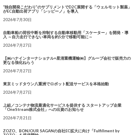
“独自開発こだわり”のサプリメントでD2C展開する「ウェルモット製薬」
がEC自動出荷アプリ「シッピーノ」を導入
2026年7月30日
自動車船の荷役中断を抑制する自動車移動用「スケーター」を開発・導
入 ～自力走行できない車両を約5分で移動可能に～
2026年7月27日
【㈱ハナインターナショナル×星清重機運輸㈱】グループ会社で販売力の
更なる強化ねらう
2026年7月27日
東京ミッドタウン八重洲でロボット配送サービスを本格始動
2026年7月27日
上組／コンテナ物流最適化サービスを提供する スタートアップ企業
「OneStream株式会社」への出資のお知らせ
2026年7月21日
ZOZO、BONJOUR SAGANの自社EC拡大に向け「Fulfillment by