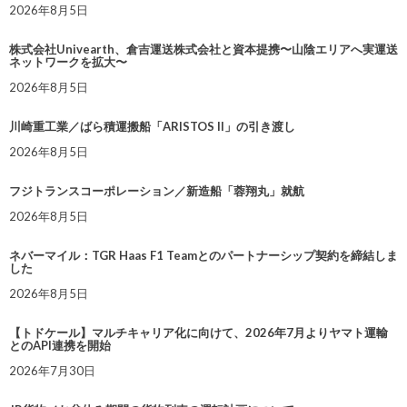
2026年8月5日
株式会社Univearth、倉吉運送株式会社と資本提携〜山陰エリアへ実運送
ネットワークを拡大〜
2026年8月5日
川崎重工業／ばら積運搬船「ARISTOS II」の引き渡し
2026年8月5日
フジトランスコーポレーション／新造船「蓉翔丸」就航
2026年8月5日
ネバーマイル：TGR Haas F1 Teamとのパートナーシップ契約を締結しま
した
2026年8月5日
【トドケール】マルチキャリア化に向けて、2026年7月よりヤマト運輸
とのAPI連携を開始
2026年7月30日