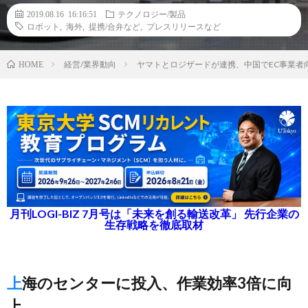
2019.08.16 16:16:51
テクノロジー/製品
ロボット
,
海外
,
提携/合弁など
,
プレスリリースなど
経営/業界動向
ヤマトとロジザードが連携、中国でEC事業者
HOME
月刊LOGI-BIZ 7月号は「未来を創る輸送改革」 先行企業の
生存戦略を徹底取材
上海のセンターに投入、作業効率3倍に向
上