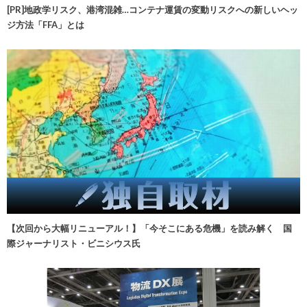
[PR]地政学リスク、港湾混雑…コンテナ運賃の変動リスクへの新しいヘッ
ジ方法「FFA」とは
【次回から大幅リニューアル！】「今そこにある危機」を読み解く 国
際ジャーナリスト・ビニシウス氏