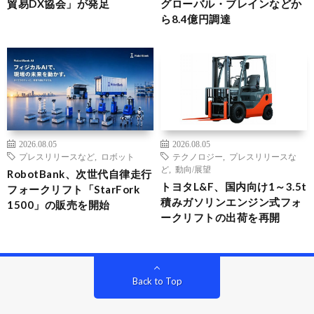
貿易DX協会」が発足
グローバル・ブレインなどか
ら8.4億円調達
2026.08.05
2026.08.05
プレスリリースなど
,
ロボット
テクノロジー
,
プレスリリースな
ど
,
動向/展望
RobotBank、次世代自律走行
トヨタL&F、国内向け1～3.5t
フォークリフト「StarFork
積みガソリンエンジン式フォ
1500」の販売を開始
ークリフトの出荷を再開
Back to Top