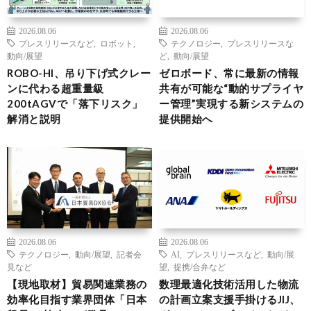
2026.08.06
2026.08.06
プレスリリースなど
,
ロボット
,
テクノロジー
,
プレスリリースな
動向/展望
ど
,
動向/展望
ROBO-HI、吊り下げ式クレー
ゼロボード、常に最新の情報
ンに代わる超重量級
共有が可能な“動的サプライヤ
200tAGVで「落下リスク」
ー管理”実現する新システムの
解消と説明
提供開始へ
2026.08.06
2026.08.06
テクノロジー
,
動向/展望
,
記者会
AI
,
プレスリリースなど
,
動向/展
見など
望
,
提携/合弁など
【現地取材】貿易関連業務の
数理最適化技術活用した物流
効率化目指す業界団体「日本
の計画立案支援手掛けるJIJ、