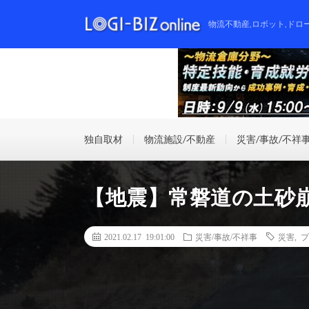
物流不動産,ロボット,ドロ
独自取材
物流施設/不動産
災害/事故/不祥
【地震】常磐道の土砂
2021.02.17 19:01:00
災害/事故/不祥事
災害
,
プ