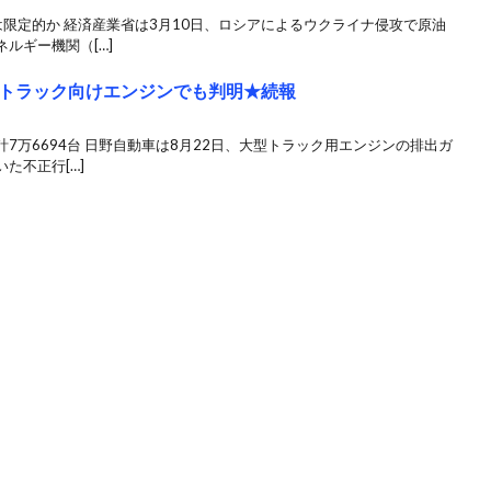
限定的か 経済産業省は3月10日、ロシアによるウクライナ侵攻で原油
ルギー機関（[…]
トラック向けエンジンでも判明★続報
7万6694台 日野自動車は8月22日、大型トラック用エンジンの排出ガ
た不正行[…]