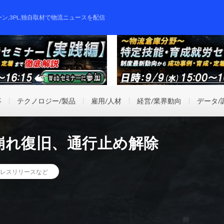
ーン,3PL,独自取材で物流ニュースを配信
事
テクノロジー/製品
雇用/人材
経営/業界動向
データ/
崩れ復旧、通行止め解除
レスリリースなど