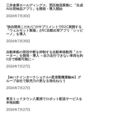
三井倉庫ホールディングス、受託物流業務に 「生成
AI出荷検品アプリ」を開発・導入開始
2026年7月30日
“独自開発こだわり”のサプリメントでD2C展開する
「ウェルモット製薬」がEC自動出荷アプリ「シッピ
ーノ」を導入
2026年7月30日
自動車船の荷役中断を抑制する自動車移動用「スケ
ーター」を開発・導入 ～自力走行できない車両を約
5分で移動可能に～
2026年7月27日
【㈱ハナインターナショナル×星清重機運輸㈱】グ
ループ会社で販売力の更なる強化ねらう
2026年7月27日
東京ミッドタウン八重洲でロボット配送サービスを
本格始動
2026年7月27日