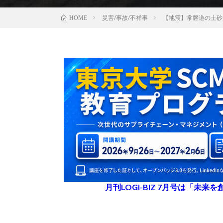
災害/事故/不祥事
【地震】常磐道の土砂
HOME
月刊LOGI-BIZ 7月号は「未