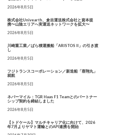
2026年8月5日
株式会社Univearth、倉吉運送株式会社と資本提
携〜山陰エリアへ実運送ネットワークを拡大〜
2026年8月5日
川崎重工業／ばら積運搬船「ARISTOS II」の引き渡
し
2026年8月5日
フジトランスコーポレーション／新造船「蓉翔丸」
就航
2026年8月5日
ネバーマイル：TGR Haas F1 Teamとのパートナー
シップ契約を締結しました
2026年8月5日
【トドケール】マルチキャリア化に向けて、2026
年7月よりヤマト運輸とのAPI連携を開始
2026年7月30日