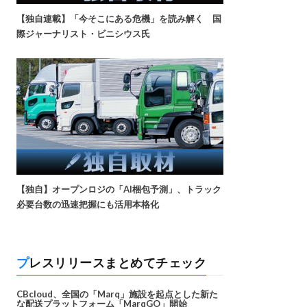
【独自連載】「今そこにある危機」を読み解く 国
際ジャーナリスト・ビニシウス氏
【独自】オープンロジの「AI梱包予測」、トラック
必要台数の迅速把握にも活用本格化
プレスリリースまとめてチェック
CBcloud、全国の「Marq」施設を起点とした新た
な配送プラットフォーム「MarqGO」開始