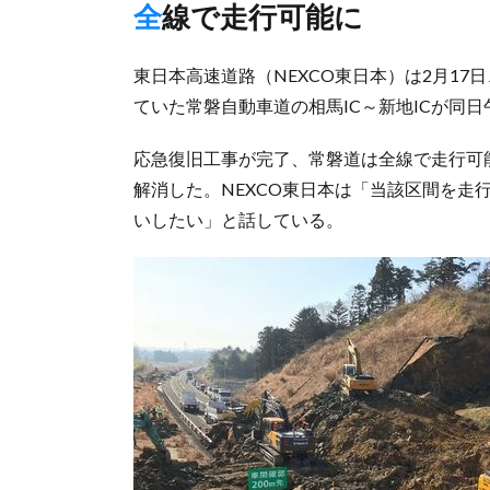
全線で走行可能に
東日本高速道路（NEXCO東日本）は2月1
ていた常磐自動車道の相馬IC～新地ICが同
応急復旧工事が完了、常磐道は全線で走行可
解消した。NEXCO東日本は「当該区間を走
いしたい」と話している。