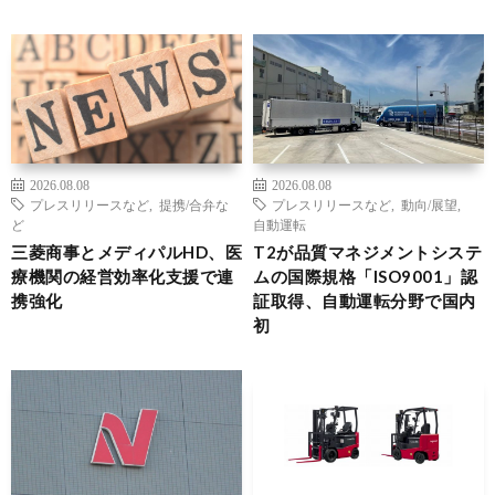
2026.08.08
2026.08.08
プレスリリースなど
,
提携/合弁な
プレスリリースなど
,
動向/展望
,
ど
自動運転
三菱商事とメディパルHD、医
T2が品質マネジメントシステ
療機関の経営効率化支援で連
ムの国際規格「ISO9001」認
携強化
証取得、自動運転分野で国内
初