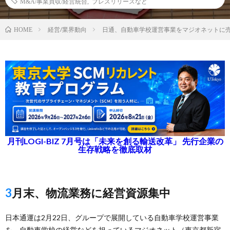
M&A/事業買収/経営統合
,
プレスリリースなど
経営/業界動向
日通、自動車学校運営事業をマジオネットに
HOME
月刊LOGI-BIZ 7月号は「未来を創る輸送改革」 先行企業の
生存戦略を徹底取材
3月末、物流業務に経営資源集中
日本通運は2月22日、グループで展開している自動車学校運営事業
を、自動車学校の経営などを担っているマジオネット（東京都新宿