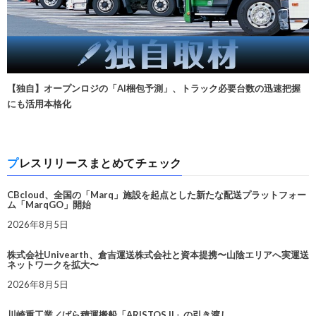
【独自】オープンロジの「AI梱包予測」、トラック必要台数の迅速把握
にも活用本格化
プレスリリースまとめてチェック
CBcloud、全国の「Marq」施設を起点とした新たな配送プラットフォー
ム「MarqGO」開始
2026年8月5日
株式会社Univearth、倉吉運送株式会社と資本提携〜山陰エリアへ実運送
ネットワークを拡大〜
2026年8月5日
川崎重工業／ばら積運搬船「ARISTOS II」の引き渡し