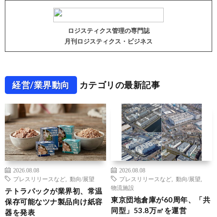
ロジスティクス管理の専門誌
月刊ロジスティクス・ビジネス
経営/業界動向
カテゴリの最新記事
2026.08.08
2026.08.08
プレスリリースなど
,
動向/展望
プレスリリースなど
,
動向/展望
,
物流施設
テトラパックが業界初、常温
東京団地倉庫が60周年、「共
保存可能なツナ製品向け紙容
同型」53.8万㎡を運営
器を発表