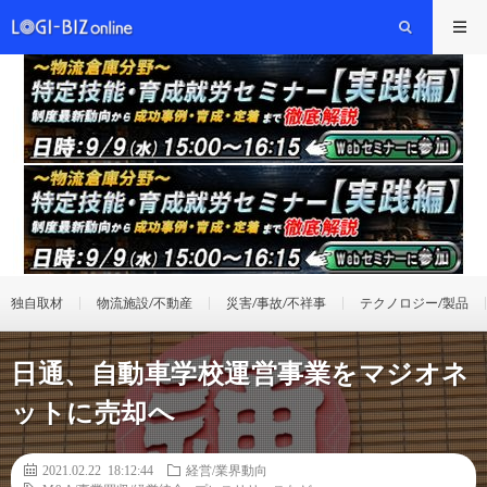
独自取材
物流施設/不動産
災害/事故/不祥事
テクノロジー/製品
日通、自動車学校運営事業をマジオネ
ットに売却へ
2021.02.22 18:12:44
経営/業界動向