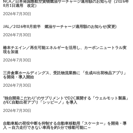
NCA／日本発国際航空貨物燃油サーチャージ適用額のお知らせ（2026年
8月1日適用 改定）
2026年7月30日
JAL／2026年8月前半 燃油サーチャージ適用額のお知らせ(変更)
2026年7月30日
椿本チエイン／再生可能エネルギーを活用し、カーボンニュートラル実
現を加速
2026年7月30日
三井倉庫ホールディングス、受託物流業務に 「生成AI出荷検品アプリ」
を開発・導入開始
2026年7月30日
“独自開発こだわり”のサプリメントでD2C展開する「ウェルモット製薬」
がEC自動出荷アプリ「シッピーノ」を導入
2026年7月30日
自動車船の荷役中断を抑制する自動車移動用「スケーター」を開発・導
入 ～自力走行できない車両を約5分で移動可能に～