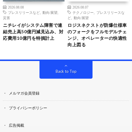
2026.08.08
2026.08.07
プレスリリースなど
,
動向/展望
,
テクノロジー
,
プレスリリースな
災害
ど
,
動向/展望
ニチレイがシステム障害で連
ロジスネクストが防爆仕様車
結売上高50億円減見込み、対
のフォークをフルモデルチェ
応費用10億円を特損計上
ンジ、オペレーターの快適性
向上図る
Back to Top
メルマガ会員登録
プライバシーポリシー
広告掲載