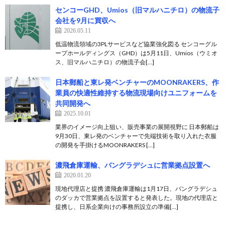
センコーGHD、Umios（旧マルハニチロ）の物流子
会社を9月に買収へ
2026.05.11
低温物流領域の3PLサービスなど協業強化図る センコーグル
ープホールディングス（GHD）は5月11日、Umios（ウミオ
ス、旧マルハニチロ）の物流子会[…]
日本郵船と東レ発ベンチャーのMOONRAKERS、作
業員の快適性維持する物流現場向けユニフォームを
共同開発へ
2025.10.01
業界のイメージ向上狙い、販売事業の展開視野に 日本郵船は
9月30日、東レ発のベンチャーで先端技術を取り入れた衣服
の開発を手掛けるMOONRAKERS […]
濃飛倉庫運輸、バングラデシュに営業拠点設置へ
2020.01.20
現地代理店と提携 濃飛倉庫運輸は1月17日、バングラデシュ
のダッカで営業拠点を設置すると発表した。現地の代理店と
提携し、日系企業向けの事務所設立の準備[…]