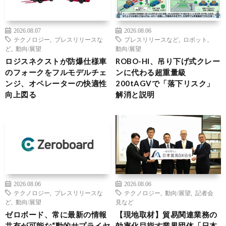
2026.08.07
2026.08.06
テクノロジー
,
プレスリリースな
プレスリリースなど
,
ロボット
,
ど
,
動向/展望
動向/展望
ロジスネクストが防爆仕様車
ROBO-HI、吊り下げ式クレー
のフォークをフルモデルチェ
ンに代わる超重量級
ンジ、オペレーターの快適性
200tAGVで「落下リスク」
向上図る
解消と説明
2026.08.06
2026.08.06
テクノロジー
,
プレスリリースな
テクノロジー
,
動向/展望
,
記者会
ど
,
動向/展望
見など
ゼロボード、常に最新の情報
【現地取材】貿易関連業務の
共有が可能な“動的サプライヤ
効率化目指す業界団体「日本