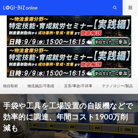
独自取材
物流施設/不動産
災害/事故/不祥事
テクノロジー/製品
手袋や工具を工場設置の自販機などで
効率的に調達、年間コスト1900万削
減も