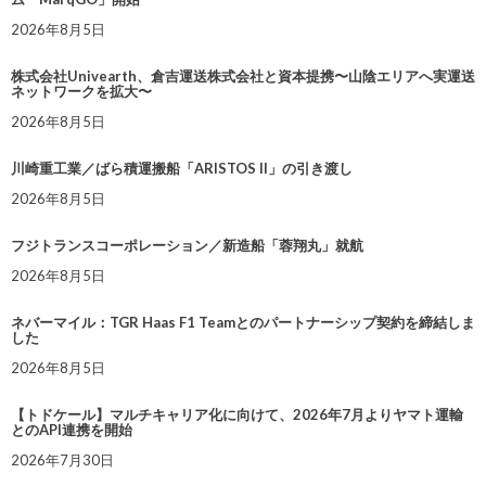
2026年8月5日
株式会社Univearth、倉吉運送株式会社と資本提携〜山陰エリアへ実運送
ネットワークを拡大〜
2026年8月5日
川崎重工業／ばら積運搬船「ARISTOS II」の引き渡し
2026年8月5日
フジトランスコーポレーション／新造船「蓉翔丸」就航
2026年8月5日
ネバーマイル：TGR Haas F1 Teamとのパートナーシップ契約を締結しま
した
2026年8月5日
【トドケール】マルチキャリア化に向けて、2026年7月よりヤマト運輸
とのAPI連携を開始
2026年7月30日