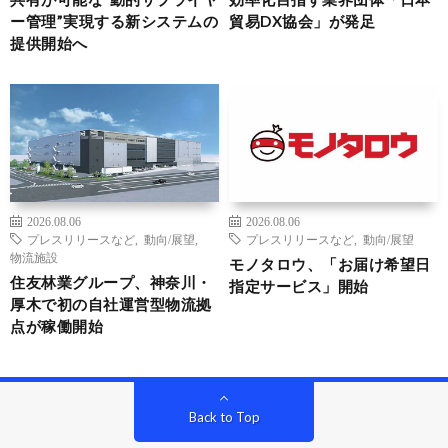
ー管理”実現する新システムの
貿易DX協会」が発足
提供開始へ
2026.08.06
2026.08.06
プレスリリースなど
,
動向/展望
,
プレスリリースなど
,
動向/展望
物流施設
モノタロウ、「お届け希望日
住友林業グループ、神奈川・
指定サービス」開始
厚木で初の自社運営型物流拠
点が稼働開始
Back to Top