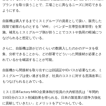
ブランドを取り扱うことで、工場ごとに異なるニーズに対応できる
ようにする。
自販機は購入するまでミスミグループの資産として扱い、販売した
段階で顧客のものとする「VMI」（ベンダー主導型在庫管理）を実
施。補充もミスミグループ側が担うことでコストや負荷の軽減につ
なげられると想定している。
さらに、自販機は誰がどのくらいの数購入したのかのデータを収
集、分析できることから、どの部署でどういった間接材が必要とさ
れているかを確認することが可能。
自販機から間接材を取り出すには顔認証やIDパスが必要なため、ミ
スミグループは使い過ぎを防ぎ、社員のコストに対する意識改革に
もつなげられるとみている。
ミスミ日本Factory-MRO企業体執行役員の大内郁浩氏は「年間約
150日分のコスト削減効果を得られる。日本の製造業の競争力強化
に貢献していきたい」とメリットをアピールしている。