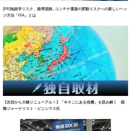
[PR]地政学リスク、港湾混雑…コンテナ運賃の変動リスクへの新しいヘッ
ジ方法「FFA」とは
【次回から大幅リニューアル！】「今そこにある危機」を読み解く 国
際ジャーナリスト・ビニシウス氏