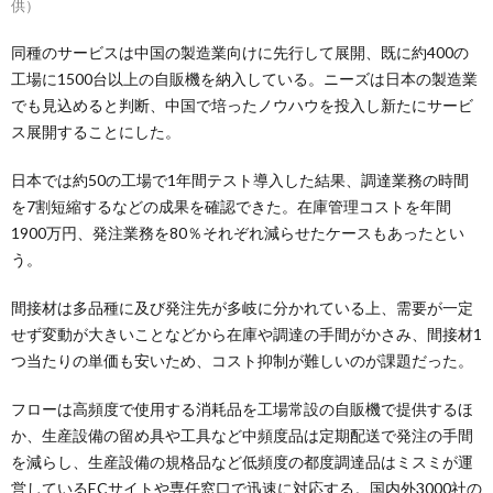
供）
同種のサービスは中国の製造業向けに先行して展開、既に約400の
工場に1500台以上の自販機を納入している。ニーズは日本の製造業
でも見込めると判断、中国で培ったノウハウを投入し新たにサービ
ス展開することにした。
日本では約50の工場で1年間テスト導入した結果、調達業務の時間
を7割短縮するなどの成果を確認できた。在庫管理コストを年間
1900万円、発注業務を80％それぞれ減らせたケースもあったとい
う。
間接材は多品種に及び発注先が多岐に分かれている上、需要が一定
せず変動が大きいことなどから在庫や調達の手間がかさみ、間接材1
つ当たりの単価も安いため、コスト抑制が難しいのが課題だった。
フローは高頻度で使用する消耗品を工場常設の自販機で提供するほ
か、生産設備の留め具や工具など中頻度品は定期配送で発注の手間
を減らし、生産設備の規格品など低頻度の都度調達品はミスミが運
営しているECサイトや専任窓口で迅速に対応する。国内外3000社の