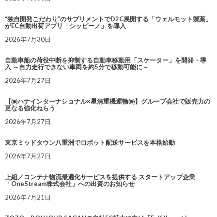
“独自開発こだわり”のサプリメントでD2C展開する「ウェルモット製薬」
がEC自動出荷アプリ「シッピーノ」を導入
2026年7月30日
自動車船の荷役中断を抑制する自動車移動用「スケーター」を開発・導
入 ～自力走行できない車両を約5分で移動可能に～
2026年7月27日
【㈱ハナインターナショナル×星清重機運輸㈱】グループ会社で販売力の
更なる強化ねらう
2026年7月27日
東京ミッドタウン八重洲でロボット配送サービスを本格始動
2026年7月27日
上組／コンテナ物流最適化サービスを提供する スタートアップ企業
「OneStream株式会社」への出資のお知らせ
2026年7月21日