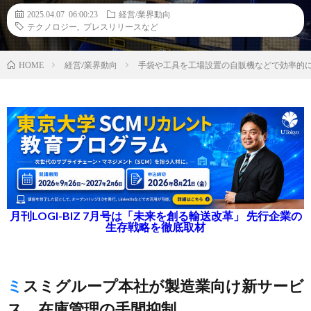
2025.04.07 06:00:23
経営/業界動向
テクノロジー
,
プレスリリースなど
経営/業界動向
手袋や工具を工場設置の自販機などで効率的に
HOME
月刊LOGI-BIZ 7月号は「未来を創る輸送改革」 先行企業の
生存戦略を徹底取材
ミスミグループ本社が製造業向け新サービ
ス、在庫管理の手間抑制