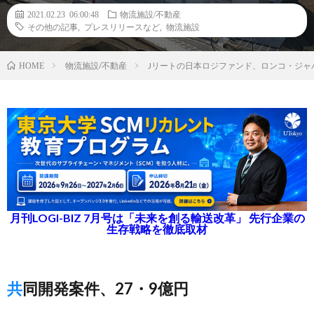
2021.02.23 06:00:48
物流施設/不動産
その他の記事
,
プレスリリースなど
,
物流施設
物流施設/不動産
Jリートの日本ロジファンド、ロンコ・ジャ
HOME
月刊LOGI-BIZ 7月号は「未来を創る輸送改革」 先行企業の
生存戦略を徹底取材
共同開発案件、27・9億円