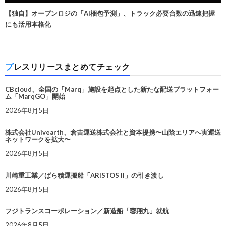
【独自】オープンロジの「AI梱包予測」、トラック必要台数の迅速把握
にも活用本格化
プレスリリースまとめてチェック
CBcloud、全国の「Marq」施設を起点とした新たな配送プラットフォー
ム「MarqGO」開始
2026年8月5日
株式会社Univearth、倉吉運送株式会社と資本提携〜山陰エリアへ実運送
ネットワークを拡大〜
2026年8月5日
川崎重工業／ばら積運搬船「ARISTOS II」の引き渡し
2026年8月5日
フジトランスコーポレーション／新造船「蓉翔丸」就航
2026年8月5日