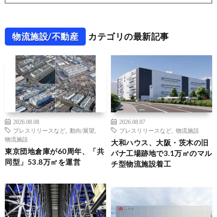
物流施設/不動産
カテゴリの最新記事
2026.08.08
2026.08.07
プレスリリースなど
,
動向/展望
,
プレスリリースなど
,
物流施設
物流施設
大和ハウス、大阪・茨木の旧
東京団地倉庫が60周年、「共
パナ工場跡地で3.1万㎡のマル
同型」53.8万㎡を運営
チ型物流施設着工