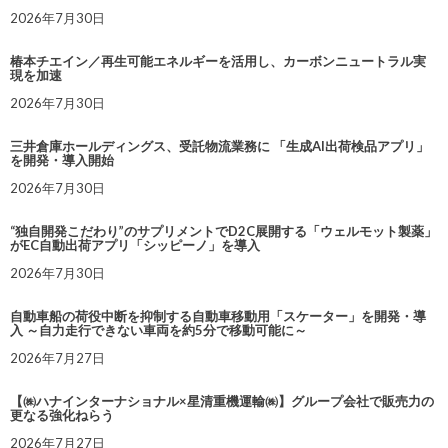
2026年7月30日
椿本チエイン／再生可能エネルギーを活用し、カーボンニュートラル実
現を加速
2026年7月30日
三井倉庫ホールディングス、受託物流業務に 「生成AI出荷検品アプリ」
を開発・導入開始
2026年7月30日
“独自開発こだわり”のサプリメントでD2C展開する「ウェルモット製薬」
がEC自動出荷アプリ「シッピーノ」を導入
2026年7月30日
自動車船の荷役中断を抑制する自動車移動用「スケーター」を開発・導
入 ～自力走行できない車両を約5分で移動可能に～
2026年7月27日
【㈱ハナインターナショナル×星清重機運輸㈱】グループ会社で販売力の
更なる強化ねらう
2026年7月27日