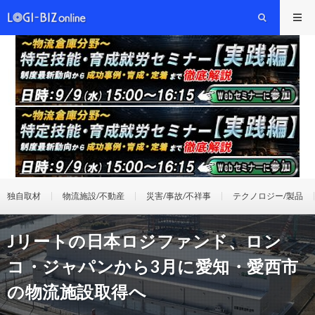
独自取材
物流施設/不動産
災害/事故/不祥事
テクノロジー/製品
Jリートの日本ロジファンド、ロン
コ・ジャパンから3月に愛知・愛西市
の物流施設取得へ