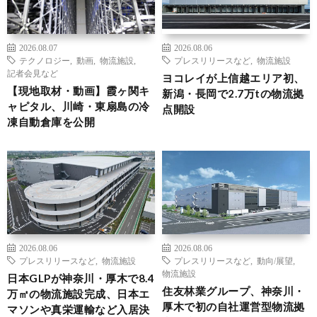
2026.08.07
2026.08.06
テクノロジー
,
動画
,
物流施設
,
プレスリリースなど
,
物流施設
記者会見など
ヨコレイが上信越エリア初、
【現地取材・動画】霞ヶ関キ
新潟・長岡で2.7万tの物流拠
ャピタル、川崎・東扇島の冷
点開設
凍自動倉庫を公開
2026.08.06
2026.08.06
プレスリリースなど
,
物流施設
プレスリリースなど
,
動向/展望
,
物流施設
日本GLPが神奈川・厚木で8.4
住友林業グループ、神奈川・
万㎡の物流施設完成、日本エ
厚木で初の自社運営型物流拠
マソンや真栄運輸など入居決