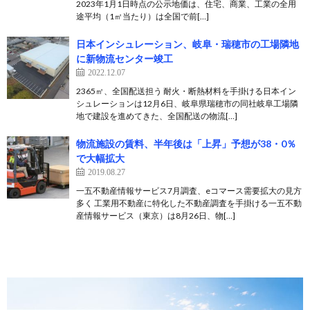
2023年1月1日時点の公示地価は、住宅、商業、工業の全用
途平均（1㎡当たり）は全国で前[…]
日本インシュレーション、岐阜・瑞穂市の工場隣地
に新物流センター竣工
2022.12.07
2365㎡、全国配送担う 耐火・断熱材料を手掛ける日本イン
シュレーションは12月6日、岐阜県瑞穂市の同社岐阜工場隣
地で建設を進めてきた、全国配送の物流[…]
物流施設の賃料、半年後は「上昇」予想が38・0％
で大幅拡大
2019.08.27
一五不動産情報サービス7月調査、eコマース需要拡大の見方
多く 工業用不動産に特化した不動産調査を手掛ける一五不動
産情報サービス（東京）は8月26日、物[…]