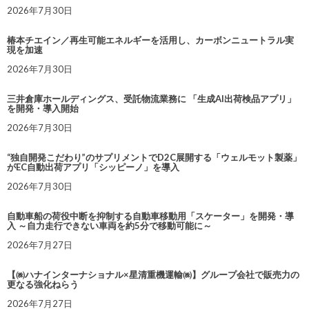
2026年7月30日
椿本チエイン／再生可能エネルギーを活用し、カーボンニュートラル実
現を加速
2026年7月30日
三井倉庫ホールディングス、受託物流業務に 「生成AI出荷検品アプリ」
を開発・導入開始
2026年7月30日
“独自開発こだわり”のサプリメントでD2C展開する「ウェルモット製薬」
がEC自動出荷アプリ「シッピーノ」を導入
2026年7月30日
自動車船の荷役中断を抑制する自動車移動用「スケーター」を開発・導
入 ～自力走行できない車両を約5分で移動可能に～
2026年7月27日
【㈱ハナインターナショナル×星清重機運輸㈱】グループ会社で販売力の
更なる強化ねらう
2026年7月27日