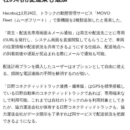
Hacobuは2月24日、トラックの動態管理サービス「MOVO
Fleet（ムーボフリート）」で新機能を2種類追加したと発表した。
「荷主・配送先専用画面＆メール通知」は荷主や配送先ごとに専用
のURLを発行し、システム画面を直接閲覧してもらうことで、車両
の位置情報や配送状況を共有できるようにする仕組み。配送地点へ
の到着前後や遅延が見込まれる際にメールで通知も可能。
配送計画プランを購入したユーザーはオプションとして自由に使え
る。煩雑な電話連絡の手間を解消するのが狙い。
「日野コネクティッドトラック連携－傭車版」はGPSを標準搭載し
ている日野自動車のコネクティッドトラックであれば、専用端末な
しで利用可能。これまでは自社のトラックのみを利用対象としてき
たが、協力運送会社が保有する日野コネクティッドトラックも、協
力運送会社がデータ開示を了承すれば同サービスで配送状況を把握
できるようになる。