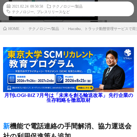
2021.02.24 09:50:58
テクノロジー/製品
テクノロジー
,
プレスリリースなど
テクノロジー/製品
Hacobu、トラック動態管理サービス
HOME
月刊LOGI-BIZ 7月号は「未来を創る輸送改革」 先行企業の
生存戦略を徹底取材
新機能で電話連絡の手間解消、協力運送会
社の利用促進策も追加