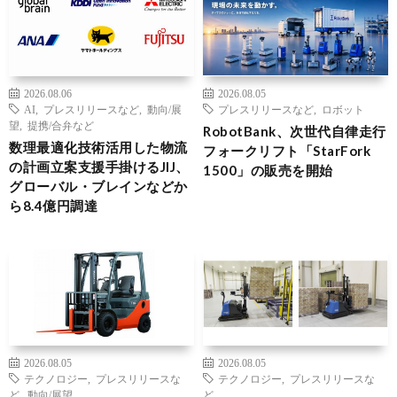
2026.08.06
2026.08.05
AI
,
プレスリリースなど
,
動向/展
プレスリリースなど
,
ロボット
望
,
提携/合弁など
RobotBank、次世代自律走行
数理最適化技術活用した物流
フォークリフト「StarFork
の計画立案支援手掛けるJIJ、
1500」の販売を開始
グローバル・ブレインなどか
ら8.4億円調達
2026.08.05
2026.08.05
テクノロジー
,
プレスリリースな
テクノロジー
,
プレスリリースな
ど
,
動向/展望
ど