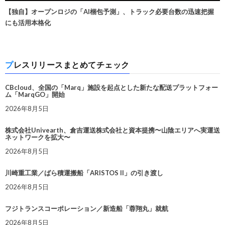
【独自】オープンロジの「AI梱包予測」、トラック必要台数の迅速把握
にも活用本格化
プレスリリースまとめてチェック
CBcloud、全国の「Marq」施設を起点とした新たな配送プラットフォー
ム「MarqGO」開始
2026年8月5日
株式会社Univearth、倉吉運送株式会社と資本提携〜山陰エリアへ実運送
ネットワークを拡大〜
2026年8月5日
川崎重工業／ばら積運搬船「ARISTOS II」の引き渡し
2026年8月5日
フジトランスコーポレーション／新造船「蓉翔丸」就航
2026年8月5日