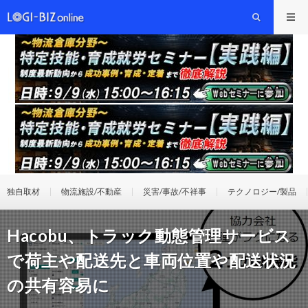
独自取材
物流施設/不動産
災害/事故/不祥事
テクノロジー/製品
Hacobu、トラック動態管理サービス
で荷主や配送先と車両位置や配送状況
の共有容易に