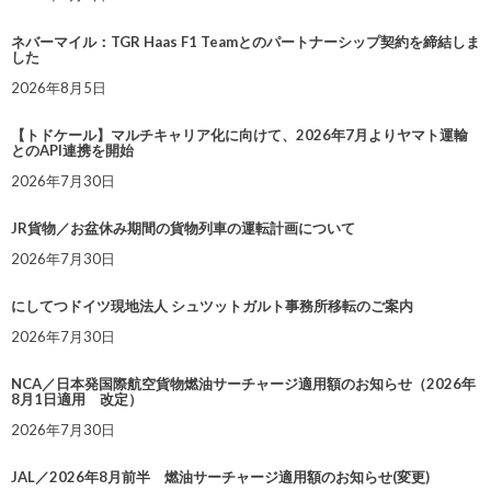
ネバーマイル：TGR Haas F1 Teamとのパートナーシップ契約を締結しま
した
2026年8月5日
【トドケール】マルチキャリア化に向けて、2026年7月よりヤマト運輸
とのAPI連携を開始
2026年7月30日
JR貨物／お盆休み期間の貨物列車の運転計画について
2026年7月30日
にしてつドイツ現地法人 シュツットガルト事務所移転のご案内
2026年7月30日
NCA／日本発国際航空貨物燃油サーチャージ適用額のお知らせ（2026年
8月1日適用 改定）
2026年7月30日
JAL／2026年8月前半 燃油サーチャージ適用額のお知らせ(変更)