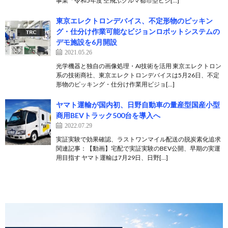
事業「令和5年度 空飛ぶクルマ都市型ビジ[…]
東京エレクトロンデバイス、不定形物のピッキン
グ・仕分け作業可能なビジョンロボットシステムの
デモ施設を6月開設
2021.05.26
光学機器と独自の画像処理・AI技術を活用 東京エレクトロン
系の技術商社、東京エレクトロンデバイスは5月26日、不定
形物のピッキング・仕分け作業用ビジョ[…]
ヤマト運輸が国内初、日野自動車の量産型国産小型
商用BEVトラック500台を導入へ
2022.07.29
実証実験で効果確認、ラストワンマイル配送の脱炭素化追求
関連記事：【動画】宅配で実証実験のBEV公開、早期の実運
用目指す ヤマト運輸は7月29日、日野[…]