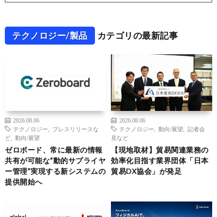
テクノロジー/製品
カテゴリの最新記事
2026.08.06
2026.08.06
テクノロジー
,
プレスリリースな
テクノロジー
,
動向/展望
,
記者会
ど
,
動向/展望
見など
ゼロボード、常に最新の情報
【現地取材】貿易関連業務の
共有が可能な“動的サプライヤ
効率化目指す業界団体「日本
ー管理”実現する新システムの
貿易DX協会」が発足
提供開始へ