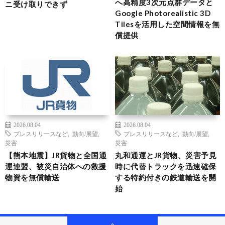
へ高精度3次元点群データと
ニ受け取りできず
Google Photorealistic 3D
Tilesを活用した空間情報を無
償提供
2026.08.04
2026.08.04
プレスリリースなど
,
動向/展望
,
プレスリリースなど
,
動向/展望
,
災害
災害
【熊本地震】JR貨物と全国通
丸和通運とJR貨物、災害予見
運連盟、被災自治体への救援
時に代替トラックを迅速確保
物資を無償輸送
する特約付きの鉄道輸送を開
始