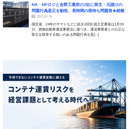
NX・NPロジと吉野工業所の2社に荷主・元請けの
問題行為是正を勧告、長時間の荷待ち問題視★続報
2025.01.30
国交省、24年のヤマトなどに続き2回目 国土交通省は1月30
日、貨物自動車運送事業法に基づき、運送事業者との公正な
取引を阻害する疑いのある問題行為を是[…]