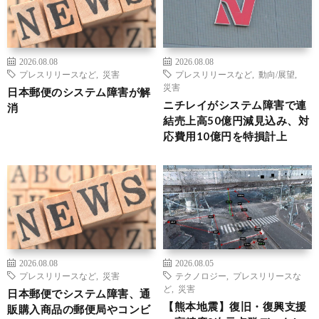
2026.08.08
2026.08.08
プレスリリースなど
,
災害
プレスリリースなど
,
動向/展望
,
災害
日本郵便のシステム障害が解
ニチレイがシステム障害で連
消
結売上高50億円減見込み、対
応費用10億円を特損計上
2026.08.08
2026.08.05
プレスリリースなど
,
災害
テクノロジー
,
プレスリリースな
ど
,
災害
日本郵便でシステム障害、通
【熊本地震】復旧・復興支援
販購入商品の郵便局やコンビ