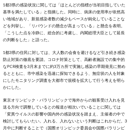
1都3県の感染状況に関しては「ほとんどの指標が当初目指していた
基準を満たしている」と指摘した。同時に、病床の使用率が依然高
い地域があり、新規感染者数の減少もペースが鈍化していることな
どを列挙し、「リバウンドの懸念が高まっている」と懸念を表明。
「こうした点を冷静に、総合的に考慮し、内閣総理大臣として延長
の判断をした」と語った。
1都3県の住民に対しては、大人数の会食を避けるなど引き続き感染
防止対策の徹底を要請。コロナ対策として、高齢者施設での集中的
なPCR検査を3月末までに約3万カ所で実施し感染の早期発見に努め
るとともに、市中感染を迅速に探知できるよう、無症状の人を対象
にしたモニタリング調査を大都市で規模を拡大して行う考えを明ら
かにした。
東京オリンピック・パラリンピックで海外からの観客受け入れを見
送る方向で調整しているとの報道が相次いでいることに関しては
「変異ウイルスの影響や国内外の感染状況を踏まえ、主催者の中で
検討してもらいたい。入れる、入れないという判断はこれからだ。3
月中に判断することで（国際オリンピック委員会や国際パラリンピ