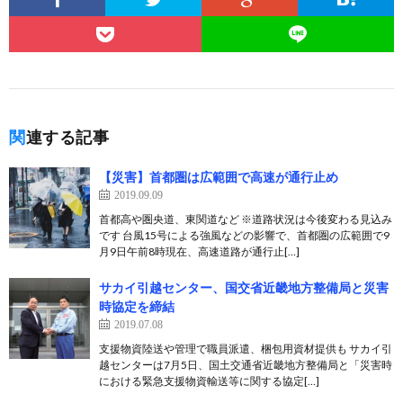
関連する記事
【災害】首都圏は広範囲で高速が通行止め
2019.09.09
首都高や圏央道、東関道など ※道路状況は今後変わる見込み
です 台風15号による強風などの影響で、首都圏の広範囲で9
月9日午前8時現在、高速道路が通行止[…]
サカイ引越センター、国交省近畿地方整備局と災害
時協定を締結
2019.07.08
支援物資陸送や管理で職員派遣、梱包用資材提供も サカイ引
越センターは7月5日、国土交通省近畿地方整備局と「災害時
における緊急支援物資輸送等に関する協定[…]