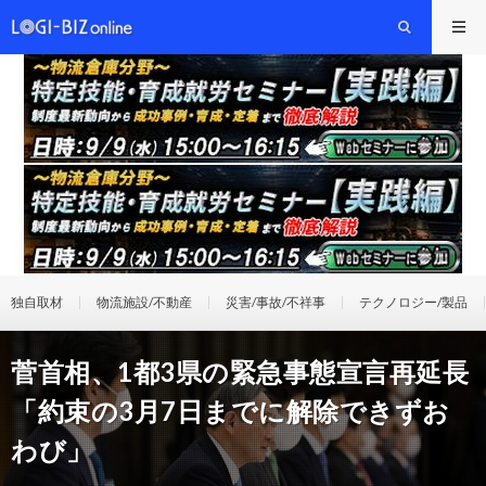
独自取材
物流施設/不動産
災害/事故/不祥事
テクノロジー/製品
菅首相、1都3県の緊急事態宣言再延長
「約束の3月7日までに解除できずお
わび」