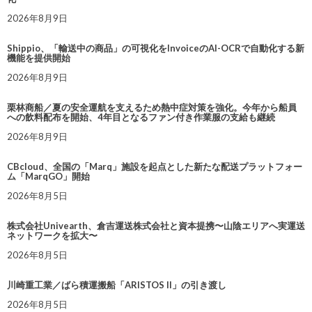
2026年8月9日
Shippio、「輸送中の商品」の可視化をInvoiceのAI-OCRで自動化する新
機能を提供開始
2026年8月9日
栗林商船／夏の安全運航を支えるため熱中症対策を強化。今年から船員
への飲料配布を開始、4年目となるファン付き作業服の支給も継続
2026年8月9日
CBcloud、全国の「Marq」施設を起点とした新たな配送プラットフォー
ム「MarqGO」開始
2026年8月5日
株式会社Univearth、倉吉運送株式会社と資本提携〜山陰エリアへ実運送
ネットワークを拡大〜
2026年8月5日
川崎重工業／ばら積運搬船「ARISTOS II」の引き渡し
2026年8月5日