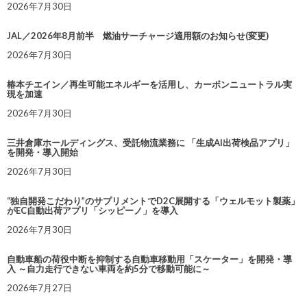
2026年7月30日
JAL／2026年8月前半 燃油サーチャージ適用額のお知らせ(変更)
2026年7月30日
椿本チエイン／再生可能エネルギーを活用し、カーボンニュートラル実
現を加速
2026年7月30日
三井倉庫ホールディングス、受託物流業務に 「生成AI出荷検品アプリ」
を開発・導入開始
2026年7月30日
“独自開発こだわり”のサプリメントでD2C展開する「ウェルモット製薬」
がEC自動出荷アプリ「シッピーノ」を導入
2026年7月30日
自動車船の荷役中断を抑制する自動車移動用「スケーター」を開発・導
入 ～自力走行できない車両を約5分で移動可能に～
2026年7月27日