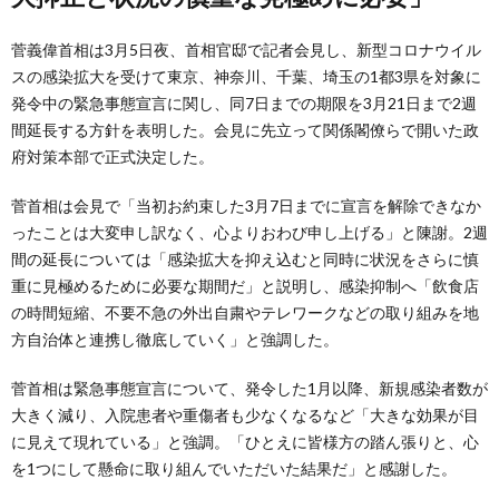
菅義偉首相は3月5日夜、首相官邸で記者会見し、新型コロナウイル
スの感染拡大を受けて東京、神奈川、千葉、埼玉の1都3県を対象に
発令中の緊急事態宣言に関し、同7日までの期限を3月21日まで2週
間延長する方針を表明した。会見に先立って関係閣僚らで開いた政
府対策本部で正式決定した。
菅首相は会見で「当初お約束した3月7日までに宣言を解除できなか
ったことは大変申し訳なく、心よりおわび申し上げる」と陳謝。2週
間の延長については「感染拡大を抑え込むと同時に状況をさらに慎
重に見極めるために必要な期間だ」と説明し、感染抑制へ「飲食店
の時間短縮、不要不急の外出自粛やテレワークなどの取り組みを地
方自治体と連携し徹底していく」と強調した。
菅首相は緊急事態宣言について、発令した1月以降、新規感染者数が
大きく減り、入院患者や重傷者も少なくなるなど「大きな効果が目
に見えて現れている」と強調。「ひとえに皆様方の踏ん張りと、心
を1つにして懸命に取り組んでいただいた結果だ」と感謝した。