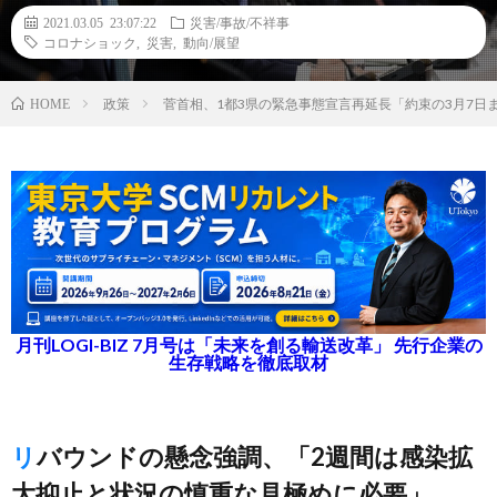
2021.03.05 23:07:22
災害/事故/不祥事
コロナショック
,
災害
,
動向/展望
政策
菅首相、1都3県の緊急事態宣言再延長「約束の3月7日
HOME
月刊LOGI-BIZ 7月号は「未来を創る輸送改革」 先行企業の
生存戦略を徹底取材
リバウンドの懸念強調、「2週間は感染拡
大抑止と状況の慎重な見極めに必要」