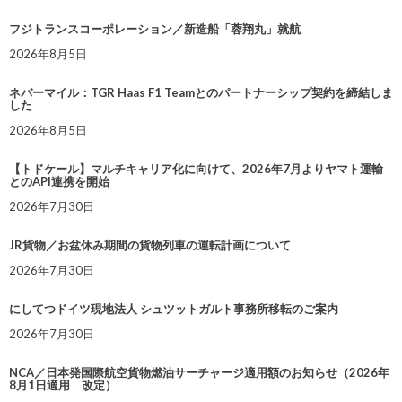
フジトランスコーポレーション／新造船「蓉翔丸」就航
2026年8月5日
ネバーマイル：TGR Haas F1 Teamとのパートナーシップ契約を締結しま
した
2026年8月5日
【トドケール】マルチキャリア化に向けて、2026年7月よりヤマト運輸
とのAPI連携を開始
2026年7月30日
JR貨物／お盆休み期間の貨物列車の運転計画について
2026年7月30日
にしてつドイツ現地法人 シュツットガルト事務所移転のご案内
2026年7月30日
NCA／日本発国際航空貨物燃油サーチャージ適用額のお知らせ（2026年
8月1日適用 改定）