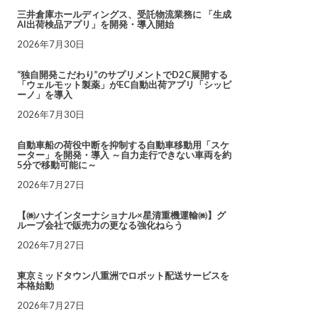
三井倉庫ホールディングス、受託物流業務に 「生成
AI出荷検品アプリ」を開発・導入開始
2026年7月30日
“独自開発こだわり”のサプリメントでD2C展開する
「ウェルモット製薬」がEC自動出荷アプリ「シッピ
ーノ」を導入
2026年7月30日
自動車船の荷役中断を抑制する自動車移動用「スケ
ーター」を開発・導入 ～自力走行できない車両を約
5分で移動可能に～
2026年7月27日
【㈱ハナインターナショナル×星清重機運輸㈱】グ
ループ会社で販売力の更なる強化ねらう
2026年7月27日
東京ミッドタウン八重洲でロボット配送サービスを
本格始動
2026年7月27日