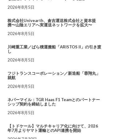
2026年8月5日
株式会社Univearth、倉吉運送株式会社と資本提
携〜山陰エリアへ実運送ネットワークを拡大〜
2026年8月5日
川崎重工業／ばら積運搬船「ARISTOS II」の引き渡
し
2026年8月5日
フジトランスコーポレーション／新造船「蓉翔丸」
就航
2026年8月5日
ネバーマイル：TGR Haas F1 Teamとのパートナー
シップ契約を締結しました
2026年8月5日
【トドケール】マルチキャリア化に向けて、2026
年7月よりヤマト運輸とのAPI連携を開始
2026年7月30日