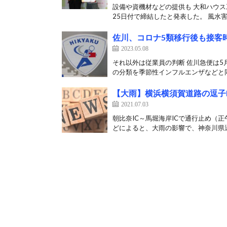
設備や資機材などの提供も 大和ハウス
25日付で締結したと発表した。 風水害
佐川、コロナ5類移行後も接客
2023.05.08
それ以外は従業員の判断 佐川急便は5
の分類を季節性インフルエンザなどと同
【大雨】横浜横須賀道路の逗子
2021.07.03
朝比奈IC～馬堀海岸ICで通行止め（
どによると、大雨の影響で、神奈川県逗