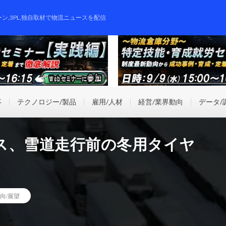
ーン,3PL,独自取材で物流ニュースを配信
事
テクノロジー/製品
雇用/人材
経営/業界動向
データ/
ス、雪道走行前の冬用タイヤ
向/展望