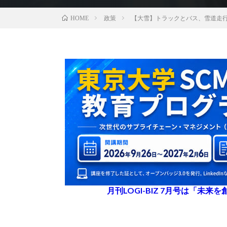
政策
【大雪】トラックとバス、雪道走
HOME
月刊LOGI-BIZ 7月号は「未