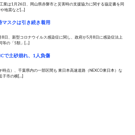
工業は1月26日、岡山県赤磐市と災害時の支援協力に関する協定書を同
や地震など[…]
時マスクは引き続き着用
月8日、新型コロナウイルス感染症に関し、政府が5月8日に感染症法上
等の「5類」[…]
ICで土砂崩れ、1人負傷
正午時点）、千葉県内の一部区間も 東日本高速道路（NEXCO東日本）な
子市の横[…]