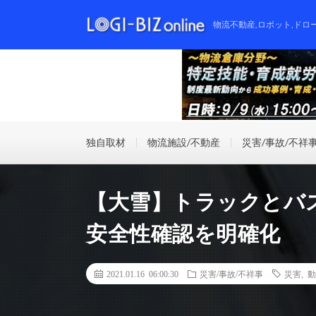
物流不動産,ロボット,ドロ
独自取材
物流施設/不動産
災害/事故/不祥
【大雪】トラックとバ
安全性確認を明確化
2021.01.16 06:00:30
災害/事故/不祥事
災害
,
動