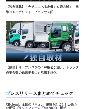
【独自連載】「今そこにある危機」を読み解く 国
際ジャーナリスト・ビニシウス氏
【独自】オープンロジの「AI梱包予測」、トラック
必要台数の迅速把握にも活用本格化
プレスリリースまとめてチェック
CBcloud、全国の「Marq」施設を起点とした新た
な配送プラットフォーム「MarqGO」開始