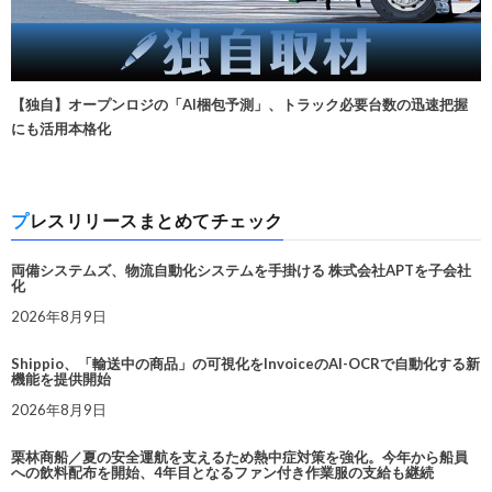
【独自】オープンロジの「AI梱包予測」、トラック必要台数の迅速把握
にも活用本格化
プレスリリースまとめてチェック
両備システムズ、物流自動化システムを手掛ける 株式会社APTを子会社
化
2026年8月9日
Shippio、「輸送中の商品」の可視化をInvoiceのAI-OCRで自動化する新
機能を提供開始
2026年8月9日
栗林商船／夏の安全運航を支えるため熱中症対策を強化。今年から船員
への飲料配布を開始、4年目となるファン付き作業服の支給も継続