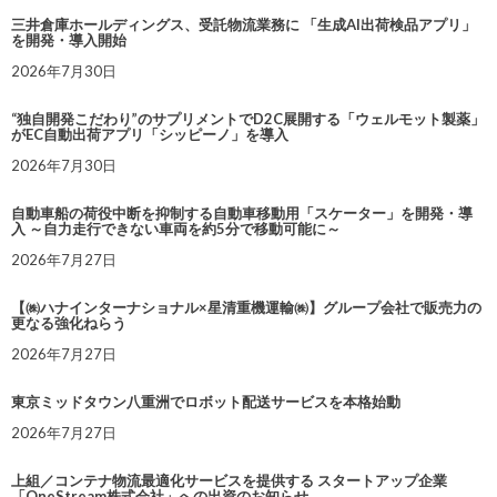
三井倉庫ホールディングス、受託物流業務に 「生成AI出荷検品アプリ」
を開発・導入開始
2026年7月30日
“独自開発こだわり”のサプリメントでD2C展開する「ウェルモット製薬」
がEC自動出荷アプリ「シッピーノ」を導入
2026年7月30日
自動車船の荷役中断を抑制する自動車移動用「スケーター」を開発・導
入 ～自力走行できない車両を約5分で移動可能に～
2026年7月27日
【㈱ハナインターナショナル×星清重機運輸㈱】グループ会社で販売力の
更なる強化ねらう
2026年7月27日
東京ミッドタウン八重洲でロボット配送サービスを本格始動
2026年7月27日
上組／コンテナ物流最適化サービスを提供する スタートアップ企業
「OneStream株式会社」への出資のお知らせ