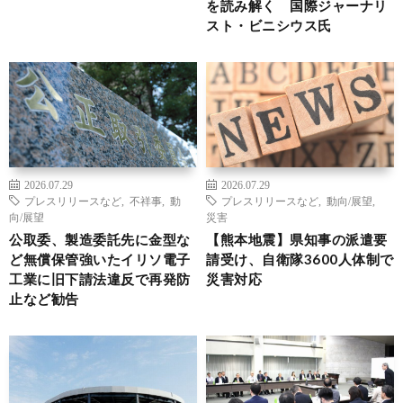
を読み解く 国際ジャーナリ
スト・ビニシウス氏
2026.07.29
2026.07.29
プレスリリースなど
,
不祥事
,
動
プレスリリースなど
,
動向/展望
,
向/展望
災害
公取委、製造委託先に金型な
【熊本地震】県知事の派遣要
ど無償保管強いたイリソ電子
請受け、自衛隊3600人体制で
工業に旧下請法違反で再発防
災害対応
止など勧告