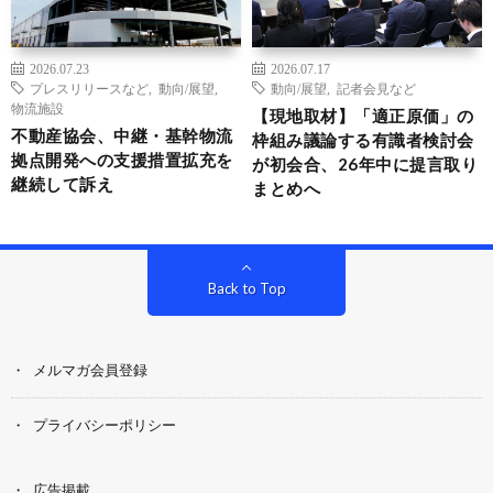
2026.07.23
2026.07.17
プレスリリースなど
,
動向/展望
,
動向/展望
,
記者会見など
物流施設
【現地取材】「適正原価」の
不動産協会、中継・基幹物流
枠組み議論する有識者検討会
拠点開発への支援措置拡充を
が初会合、26年中に提言取り
継続して訴え
まとめへ
Back to Top
メルマガ会員登録
プライバシーポリシー
広告掲載