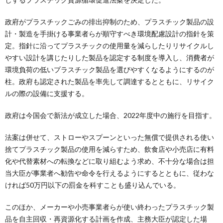
政府がプラスチックごみの排出抑制のため、プラスチック製品の設
計・製造を手掛ける事業者らが順守すべき環境配慮設計の指針を策
定。指針に沿ってプラスチックの使用量を減らしたりリサイクルし
やすい設計を講じたりした製品を認定する制度を導入し、消費者が
環境負荷の低いプラスチック製品を選びやすくなるようにするのが
柱。政府も認定された製品を率先して調達するとともに、リサイク
ルの際の設備に支援する。
政府は今国会で新法が成立した場合、2022年度中の施行を目指す。
法案は併せて、ストローやスプーンといった無償で提供される使い
捨てプラスチック製品の使用を減らすため、飲食店や小売店に有料
化や代替素材への転換などに取り組むよう求め、不十分な場合は担
当大臣が事業者へ勧告や命令を行えるようにするとともに、従わな
ければ50万円以下の罰金を科すことも盛り込んでいる。
このほか、メーカーや小売事業者らが使い終わったプラスチック製
品を自主回収・再資源化する計画を作成、主務大臣が認定した場