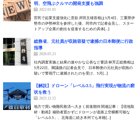
明、空飛ぶクルマの開発支援も強調
2022.01.05
官民で起業支援強化に意欲 岸田文雄首相は1月4日、三重県伊
勢市の伊勢神宮を参拝した後、同市内で記者会見し、スター
トアップ企業の創出を促進するための具体[…]
総務省、元社員が収賄容疑で逮捕の日本郵便に行政
指導
2026.05.23
社内調査実施と結果の速やかな公表など要請 林芳正総務相は
5月22日、閣議後の記者会見で、日本郵便の元社員が収賄の
疑いで警視庁に逮捕されたのを受け、5月[…]
【解説】ドローン「レベル3.5」飛行実現が物流の窮
状を救う
2023.12.15
地方で買い物難民救済へ大きく前進期待 関連記事：【現地取
材・動画】補助者置かずにドローンが道路上空横断可能な
「レベル3.5」、北海道に続き本州でも本格[…]