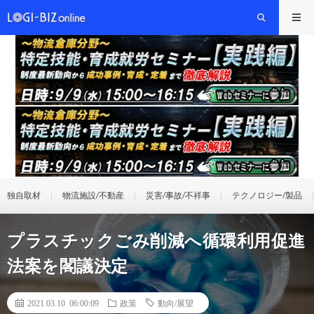
独自取材
物流施設/不動産
災害/事故/不祥事
テクノロジー/製品
プラスチックごみ削減へ循環利用促進
法案を閣議決定
2021.03.10 06:00:09
政策
動向/展望