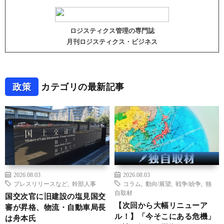
ロジスティクス管理の専門誌
月刊ロジスティクス・ビジネス
政策
カテゴリの最新記事
2026.08.03
2026.08.03
プレスリリースなど
,
幹部人事
コラム
,
動向/展望
,
戦争/紛争
,
独
自取材
国交次官に旧建設の塩見国交
【次回から大幅リニューア
審が昇格、物流・自動車局長
ル！】「今そこにある危機」
は舟本氏