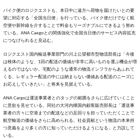
バイク便のロジクエストも、本日中に遠方へ荷物を届けたいとの要
望に対応する「全国当日便」を行っている。バイク便だけでなく航
空便や新幹線を介することで料金もリーズナブルにできるよう努め
ている。ANA Caegoとの関係強化で全国当日便のサービス内容拡充
につなげられると見込む。
ロジクエスト国内輸送事業部門の川上公望都市型物流部長は「今後
は検体のような、1回の配送の価値が非常に高いものを運ぶ機会が増
えるのではないか。宅配のような通常の物流インフラからあふれて
くる、レギュラー配送の中には納まらない価値ある配送のニーズに
お応えしていきたい」と将来を見据えている。
ANA Cargoは運送事業者とのタッグの範囲をさらに広げていくこと
に意欲を見せている。同社の大河内穣国内顧客販売部長は「運送事
業者の方々に空港までの配送などの足回りを担っていただくことで
航空輸送の価値をさらに高められる。社会貢献という物流の本来持
つ意義をより多くの方に知っていただけるようになる」と力説して
いる。