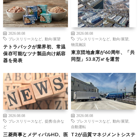
2026.08.08
2026.08.08
プレスリリースなど
,
動向/展望
プレスリリースなど
,
動向/展望
,
物流施設
テトラパックが業界初、常温
東京団地倉庫が60周年、「共
保存可能なツナ製品向け紙容
同型」53.8万㎡を運営
器を発表
2026.08.08
2026.08.08
プレスリリースなど
,
提携/合弁な
プレスリリースなど
,
動向/展望
,
ど
自動運転
三菱商事とメディパルHD、医
T2が品質マネジメントシステ