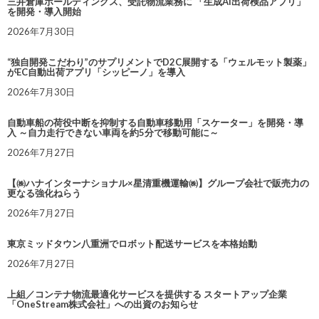
三井倉庫ホールディングス、受託物流業務に 「生成AI出荷検品アプリ」
を開発・導入開始
2026年7月30日
“独自開発こだわり”のサプリメントでD2C展開する「ウェルモット製薬」
がEC自動出荷アプリ「シッピーノ」を導入
2026年7月30日
自動車船の荷役中断を抑制する自動車移動用「スケーター」を開発・導
入 ～自力走行できない車両を約5分で移動可能に～
2026年7月27日
【㈱ハナインターナショナル×星清重機運輸㈱】グループ会社で販売力の
更なる強化ねらう
2026年7月27日
東京ミッドタウン八重洲でロボット配送サービスを本格始動
2026年7月27日
上組／コンテナ物流最適化サービスを提供する スタートアップ企業
「OneStream株式会社」への出資のお知らせ