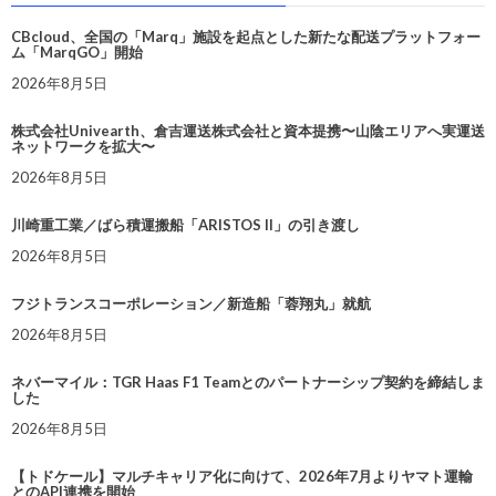
CBcloud、全国の「Marq」施設を起点とした新たな配送プラットフォー
ム「MarqGO」開始
2026年8月5日
株式会社Univearth、倉吉運送株式会社と資本提携〜山陰エリアへ実運送
ネットワークを拡大〜
2026年8月5日
川崎重工業／ばら積運搬船「ARISTOS II」の引き渡し
2026年8月5日
フジトランスコーポレーション／新造船「蓉翔丸」就航
2026年8月5日
ネバーマイル：TGR Haas F1 Teamとのパートナーシップ契約を締結しま
した
2026年8月5日
【トドケール】マルチキャリア化に向けて、2026年7月よりヤマト運輸
とのAPI連携を開始