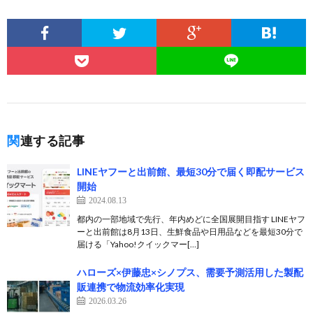
関連する記事
LINEヤフーと出前館、最短30分で届く即配サービス
開始
2024.08.13
都内の一部地域で先行、年内めどに全国展開目指す LINEヤフ
ーと出前館は8月13日、生鮮食品や日用品などを最短30分で
届ける「Yahoo!クイックマー[…]
ハローズ×伊藤忠×シノプス、需要予測活用した製配
販連携で物流効率化実現
2026.03.26