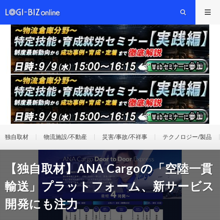
独自取材
物流施設/不動産
災害/事故/不祥事
テクノロジー/製品
【独自取材】ANA Cargoの「空陸一貫
輸送」プラットフォーム、新サービス
開発にも注力