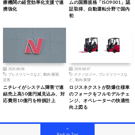
療機関の経営効率化支援で連
ムの国際規格「ISO9001」認
携強化
証取得、自動運転分野で国内
初
2026.08.08
2026.08.07
プレスリリースなど
,
動向/展望
,
テクノロジー
,
プレスリリースな
災害
ど
,
動向/展望
ニチレイがシステム障害で連
ロジスネクストが防爆仕様車
結売上高50億円減見込み、対
のフォークをフルモデルチェ
応費用10億円を特損計上
ンジ、オペレーターの快適性
向上図る
Back to Top