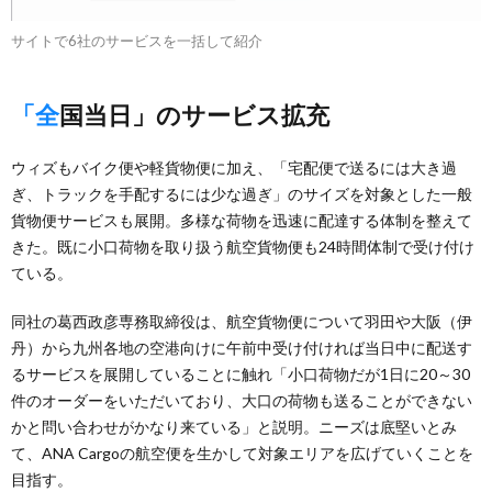
サイトで6社のサービスを一括して紹介
「全国当日」のサービス拡充
ウィズもバイク便や軽貨物便に加え、「宅配便で送るには大き過
ぎ、トラックを手配するには少な過ぎ」のサイズを対象とした一般
貨物便サービスも展開。多様な荷物を迅速に配達する体制を整えて
きた。既に小口荷物を取り扱う航空貨物便も24時間体制で受け付け
ている。
同社の葛西政彦専務取締役は、航空貨物便について羽田や大阪（伊
丹）から九州各地の空港向けに午前中受け付ければ当日中に配送す
るサービスを展開していることに触れ「小口荷物だが1日に20～30
件のオーダーをいただいており、大口の荷物も送ることができない
かと問い合わせがかなり来ている」と説明。ニーズは底堅いとみ
て、ANA Cargoの航空便を生かして対象エリアを広げていくことを
目指す。