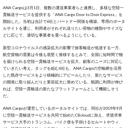
ANA Cargoは3月1日、複数の運送事業者らと連携し、多様な空陸一
貫輸送サービスを提供する「ANA Cargo Door to Door Express」を
開始した。当初は合計で6社とパートナー関係を構築。専用のポータ
ルサイトを通じ、利用者がそれぞれ送りたい荷物の種類やサイズな
どに応じて、適切な事業者を選べるようにしている。
新型コロナウイルスの感染拡大の影響で旅客輸送が低迷する一方、
航空貨物の需要は今後も底堅く推移するとみて、全国に短時間で物
を届けられる空陸一貫輸送サービスを拡大、顧客のニーズに対応し
ていきたい考え。タッグを組む6社も、ANA Cargoの空輸網を活用
した既存サービスをより積極的にアピールしたり、新たなサービス
の開発に取り組んだりと業容拡大に努めている。順調に利用が伸び
れば、空陸一貫輸送の新たなプラットフォームとして機能しそう
だ。
ANA Cargoが運営しているポータルサイトでは、同社が2019年9月
に空陸一貫輸送サービスを共同で始めたCBcloudに加え、求貨求車
サービス大手のトランコム、バイク便を手掛けるセルートやウィ