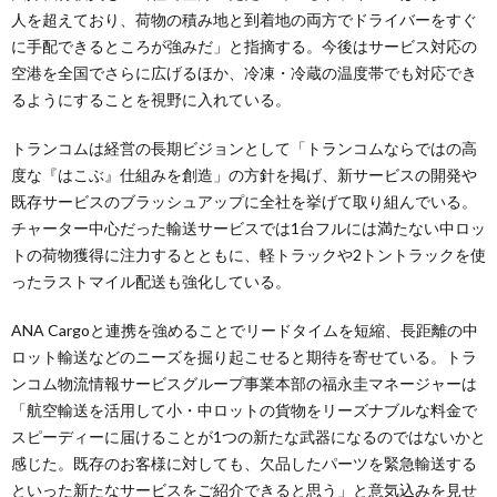
人を超えており、荷物の積み地と到着地の両方でドライバーをすぐ
に手配できるところが強みだ」と指摘する。今後はサービス対応の
空港を全国でさらに広げるほか、冷凍・冷蔵の温度帯でも対応でき
るようにすることを視野に入れている。
トランコムは経営の長期ビジョンとして「トランコムならではの高
度な『はこぶ』仕組みを創造」の方針を掲げ、新サービスの開発や
既存サービスのブラッシュアップに全社を挙げて取り組んでいる。
チャーター中心だった輸送サービスでは1台フルには満たない中ロッ
トの荷物獲得に注力するとともに、軽トラックや2トントラックを使
ったラストマイル配送も強化している。
ANA Cargoと連携を強めることでリードタイムを短縮、長距離の中
ロット輸送などのニーズを掘り起こせると期待を寄せている。トラ
ンコム物流情報サービスグループ事業本部の福永圭マネージャーは
「航空輸送を活用して小・中ロットの貨物をリーズナブルな料金で
スピーディーに届けることが1つの新たな武器になるのではないかと
感じた。既存のお客様に対しても、欠品したパーツを緊急輸送する
といった新たなサービスをご紹介できると思う」と意気込みを見せ