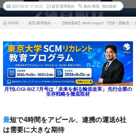
2021.03.16 17:19:21
経営/業界動向
動向/展望
,
独自取材
経営/業界動向
【独自取材】ANA Cargoの「空陸一貫輸
HOME
月刊LOGI-BIZ 7月号は「未来を創る輸送改革」 先行企業の
生存戦略を徹底取材
最短で4時間をアピール、連携の運送6社
は需要に大きな期待