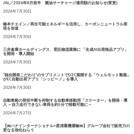
JAL／2026年8月前半 燃油サーチャージ適用額のお知らせ(変更)
2026年7月30日
椿本チエイン／再生可能エネルギーを活用し、カーボンニュートラル実
現を加速
2026年7月30日
三井倉庫ホールディングス、受託物流業務に 「生成AI出荷検品アプリ」
を開発・導入開始
2026年7月30日
“独自開発こだわり”のサプリメントでD2C展開する「ウェルモット製薬」
がEC自動出荷アプリ「シッピーノ」を導入
2026年7月30日
自動車船の荷役中断を抑制する自動車移動用「スケーター」を開発・導
入 ～自力走行できない車両を約5分で移動可能に～
2026年7月27日
【㈱ハナインターナショナル×星清重機運輸㈱】グループ会社で販売力の
更なる強化ねらう