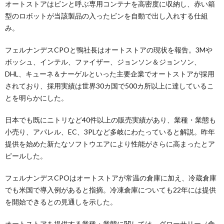
オートストアはビンと呼ぶ専用コンテナを高密度に収納し、赤い箱
型のロボットが当該製品の入ったビンを自動で出し入れする仕組
み。
フェルナンデスCPOと鴨社長はオートストアの現状を報告。3Mや
ボッシュ、インテル、ファイザー、ジョンソン＆ジョンソン、
DHL、キューネ＆ナーゲルといった主要企業でオートストアが採用
されており、採用実績は世界30カ国で500カ所以上に達しているこ
とを明らかにした。
日本でも既にニトリなど40件以上の販売実績があり、業種・業態も
小売り、アパレル、EC、3PLなど多岐にわたっていると解説。昨年
提供を始めた新たなソフトウエアにより性能がさらに高まったとア
ピールした。
フェルナンデスCPOはオートストアが常温の倉庫に加え、冷蔵倉庫
でも米国で導入例があると指摘。冷凍倉庫についても22年には提供
を開始できるとの見通しを示した。
オートストアを提供する業種・業態に関しては、グローサリー（食