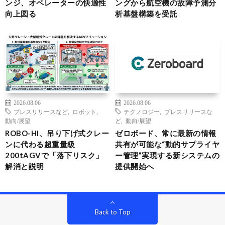
ンジ、オペレーターの快適性
ングから航空機の故障予測分
向上図る
析基盤構築を受託
2026.08.06
2026.08.06
プレスリリースなど
,
ロボット
,
テクノロジー
,
プレスリリースな
動向/展望
ど
,
動向/展望
ROBO-HI、吊り下げ式クレー
ゼロボード、常に最新の情報
ンに代わる超重量級
共有が可能な“動的サプライヤ
200tAGVで「落下リスク」
ー管理”実現する新システムの
解消と説明
提供開始へ
Back to Top