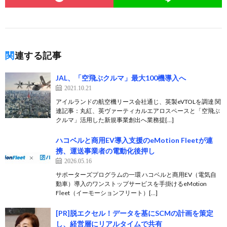
関連する記事
JAL、「空飛ぶクルマ」最大100機導入へ
2021.10.21
アイルランドの航空機リース会社通じ、英製eVTOLを調達 関
連記事：丸紅、英ヴァーティカルエアロスペースと「空飛ぶ
クルマ」活用した新規事業創出へ業務提[…]
ハコベルと商用EV導入支援のeMotion Fleetが連
携、運送事業者の電動化後押し
2026.05.16
サポーターズプログラムの一環 ハコベルと商用EV（電気自
動車）導入のワンストップサービスを手掛けるeMotion
Fleet（イーモーションフリート）[…]
[PR]脱エクセル！データを基にSCMの計画を策定
し、経営層にリアルタイムで共有