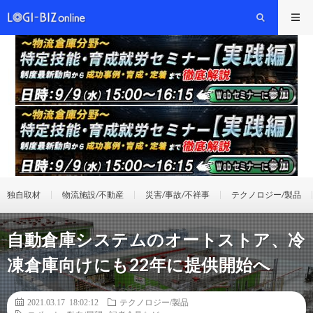
独自取材
物流施設/不動産
災害/事故/不祥事
テクノロジー/製品
自動倉庫システムのオートストア、冷
凍倉庫向けにも22年に提供開始へ
2021.03.17 18:02:12
テクノロジー/製品