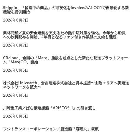
Shippio、「輸送中の商品」の可視化をInvoiceのAI-OCRで自動化する新
機能を提供開始
2026年8月9日
栗林商船／夏の安全運航を支えるため熱中症対策を強化。今年から船員
への飲料配布を開始、4年目となるファン付き作業服の支給も継続
2026年8月9日
CBcloud、全国の「Marq」施設を起点とした新たな配送プラットフォー
ム「MarqGO」開始
2026年8月5日
株式会社Univearth、倉吉運送株式会社と資本提携〜山陰エリアへ実運送
ネットワークを拡大〜
2026年8月5日
川崎重工業／ばら積運搬船「ARISTOS II」の引き渡し
2026年8月5日
フジトランスコーポレーション／新造船「蓉翔丸」就航