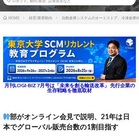
ロボット
,
動向/展望
,
記者会見など
経営/業界動向
自動倉庫システムのオートストア、冷凍倉庫向
HOME
月刊LOGI-BIZ 7月号は「未来を創る輸送改革」 先行企業の
生存戦略を徹底取材
幹部がオンライン会見で説明、21年は日
本でグローバル販売台数の1割目指す