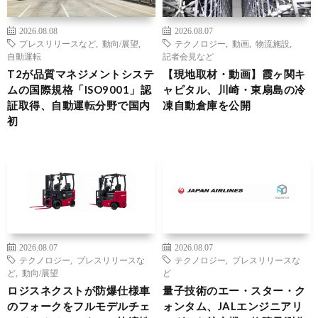
2026.08.08
2026.08.07
プレスリリースなど
,
動向/展望
,
テクノロジー
,
動画
,
物流施設
,
自動運転
記者会見など
T2が品質マネジメントシステ
【現地取材・動画】霞ヶ関キ
ムの国際規格「ISO9001」認
ャピタル、川崎・東扇島の冷
証取得、自動運転分野で国内
凍自動倉庫を公開
初
2026.08.07
2026.08.07
テクノロジー
,
プレスリリースな
テクノロジー
,
プレスリリースな
ど
,
動向/展望
ど
ロジスネクストが防爆仕様車
量子技術のエー・スター・ク
のフォークをフルモデルチェ
ォンタム、JALエンジニアリ