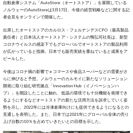
自動倉庫システム「AutoStore（オートストア）」を展開している
ノルウェーのAutoStoreは3月17日、今後の経営戦略などに関する記
者会見をオンラインで開催した。
出席したオートストアのカルロス・フェルナンデスCPO（最高製品
責任者）と日本法人オートストア・システムの鴨弘司社長は、新型
コロナウイルスの感染下でもグローバルでオートストアの製品利用
が広がっていると指摘。日本でも販売実績を重ねていると成果をア
ピールした。
今後はコロナ禍の影響でｅコマースや食品スーパーなどの需要がさ
らに伸びると予想。ノルウェーのカルモイに新たなソリューション
開発に取り組む研究拠点「Innovation Hub（イノベーションハ
ブ）」を開設したことに触れ、低温の環境でも十分機能を発揮でき
るようにするなどオートストアの新たな活用方法を訴求していく姿
勢を示し、2022年には冷凍倉庫向けにも提供できるようになるとの
見通しを表明した。また、日本では2021年にグローバル全体の売り
上げ台数の10％を占めていきたいとの目標を示した。