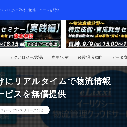
ーン,3PL,独自取材で物流ニュースを配信
事
テクノロジー/製品
雇用/人材
経営/業界動向
データ/
けにリアルタイムで物流情報
ービスを無償提供
ロジー
,
プレスリリースなど