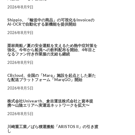
2026年8月9日
Shippio、「輸送中の商品」の可視化をInvoiceの
AI-OCRで自動化する新機能を提供開始
2026年8月9日
栗林商船／夏の安全運航を支えるため熱中症対策を
強化。今年から船員への飲料配布を開始、4年目と
なるファン付き作業服の支給も継続
2026年8月9日
CBcloud、全国の「Marq」施設を起点とした新た
な配送プラットフォーム「MarqGO」開始
2026年8月5日
株式会社Univearth、倉吉運送株式会社と資本提
携〜山陰エリアへ実運送ネットワークを拡大〜
2026年8月5日
川崎重工業／ばら積運搬船「ARISTOS II」の引き渡
し