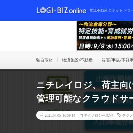
物流不動産,ロボット,ドロ
独自取材
物流施設/不動産
災害/事故/不祥
ニチレイロジ、荷主向
管理可能なクラウドサ
2021.04.05 10:59:14
テクノロジー/製品
テクノ