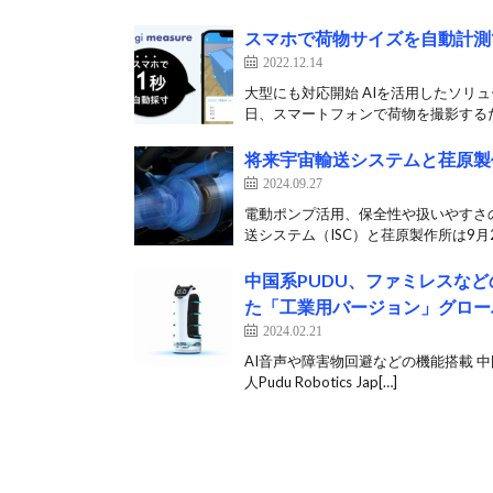
スマホで荷物サイズを自動計測でき
2022.12.14
大型にも対応開始 AIを活用したソリュ
日、スマートフォンで荷物を撮影するだ
将来宇宙輸送システムと荏原製
2024.09.27
電動ポンプ活用、保全性や扱いやすさ
送システム（ISC）と荏原製作所は9月2
中国系PUDU、ファミレスな
た「工業用バージョン」グロー
2024.02.21
AI音声や障害物回避などの機能搭載 中国
人Pudu Robotics Jap[…]