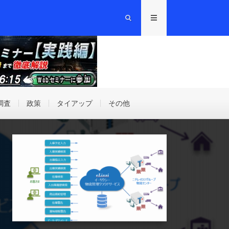
調査
政策
タイアップ
その他