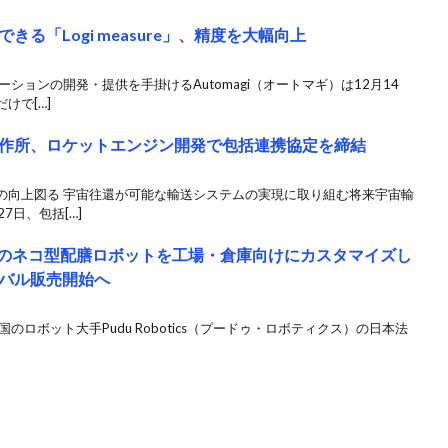
る「Logi measure」、精度を大幅向上
ーションの開発・提供を手掛けるAutomagi（オートマギ）は12月14
けで[…]
作所、ロケットエンジン開発で包括連携協定を締結
の向上図る 宇宙往還が可能な輸送システムの実現に取り組む将来宇宙輸
7日、包括[…]
どのネコ型配膳ロボットを工場・倉庫向けにカスタマイズし
バル販売開始へ
のロボット大手Pudu Robotics（プードゥ・ロボティクス）の日本法