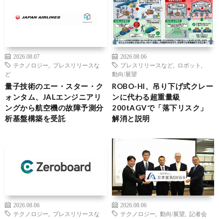
2026.08.07
2026.08.06
テクノロジー
,
プレスリリースな
プレスリリースなど
,
ロボット
,
ど
動向/展望
量子技術のエー・スター・ク
ROBO-HI、吊り下げ式クレー
ォンタム、JALエンジニアリ
ンに代わる超重量級
ングから航空機の故障予測分
200tAGVで「落下リスク」
析基盤構築を受託
解消と説明
2026.08.06
2026.08.06
テクノロジー
,
プレスリリースな
テクノロジー
,
動向/展望
,
記者会