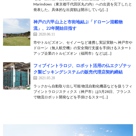
Marindows（東京都千代田区丸の内）への出資を完了したと
発表した。具体的な出資額は開示していな[…]
神戸の六甲山上と市街地結ぶ「ドローン混載物
流」、22年開始目指す
2020.06.11
市やトルビズオン、セイノーなど連携し実証実験へ 神戸市や
ドローン（無人航空機）の安全飛行支援を手掛けるスタート
アップ企業のトルビズオン（福岡市）などは[…]
フィブイントラロジ、ロボット活用の仏エクゾテッ
ク製ピッキングシステムの販売代理店契約締結
2021.05.28
ラックから自動取り出し可能 物流自動化機器などを扱うフィ
ブイントラロジスティクス（神戸市）は5月28日、フランス
で物流ロボット開発などを手掛けるスター[…]