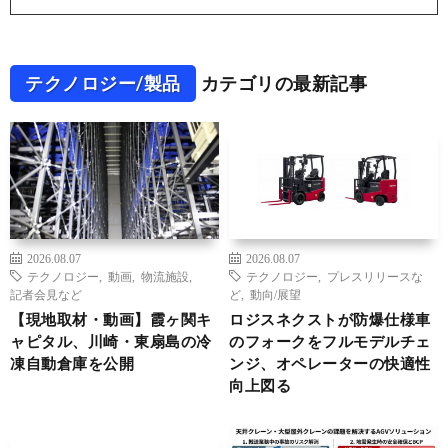
テクノロジー/製品
カテゴリの最新記事
2026.08.07
2026.08.07
テクノロジー
,
動画
,
物流施設
,
テクノロジー
,
プレスリリースな
記者会見など
ど
,
動向/展望
【現地取材・動画】霞ヶ関キ
ロジスネクストが防爆仕様車
ャピタル、川崎・東扇島の冷
のフォークをフルモデルチェ
凍自動倉庫を公開
ンジ、オペレーターの快適性
向上図る