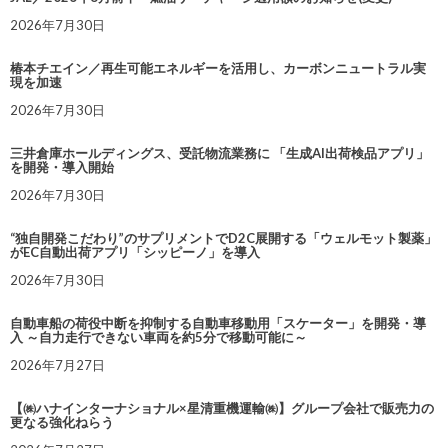
2026年7月30日
椿本チエイン／再生可能エネルギーを活用し、カーボンニュートラル実
現を加速
2026年7月30日
三井倉庫ホールディングス、受託物流業務に 「生成AI出荷検品アプリ」
を開発・導入開始
2026年7月30日
“独自開発こだわり”のサプリメントでD2C展開する「ウェルモット製薬」
がEC自動出荷アプリ「シッピーノ」を導入
2026年7月30日
自動車船の荷役中断を抑制する自動車移動用「スケーター」を開発・導
入 ～自力走行できない車両を約5分で移動可能に～
2026年7月27日
【㈱ハナインターナショナル×星清重機運輸㈱】グループ会社で販売力の
更なる強化ねらう