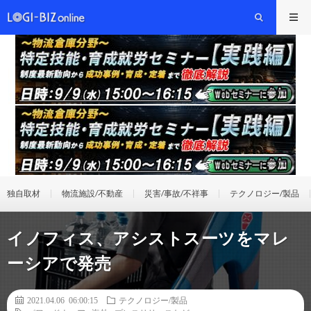
独自取材
物流施設/不動産
災害/事故/不祥事
テクノロジー/製品
イノフィス、アシストスーツをマレ
ーシアで発売
2021.04.06 06:00:15
テクノロジー/製品