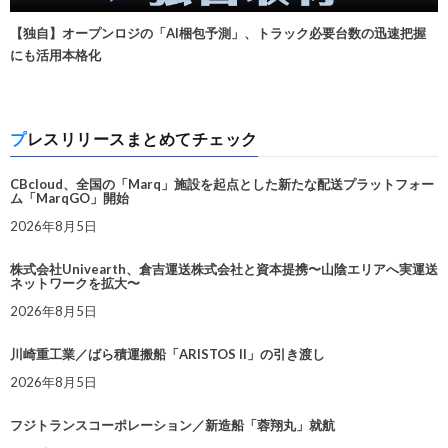
【独自】オープンロジの「AI梱包予測」、トラック必要台数の迅速把握
にも活用本格化
プレスリリースまとめてチェック
CBcloud、全国の「Marq」施設を起点とした新たな配送プラットフォー
ム「MarqGO」開始
2026年8月5日
株式会社Univearth、倉吉運送株式会社と資本提携〜山陰エリアへ実運送
ネットワークを拡大〜
2026年8月5日
川崎重工業／ばら積運搬船「ARISTOS II」の引き渡し
2026年8月5日
フジトランスコーポレーション／新造船「蓉翔丸」就航