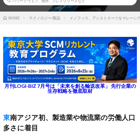
パワードウェア
,
海外
,
プレスリリースなど
テクノロジー/製品
イノフィス、アシストスーツをマレーシ
HOME
月刊LOGI-BIZ 7月号は「未来を創る輸送改革」 先行企業の
生存戦略を徹底取材
東南アジア初、製造業や物流業の労働人口
多さに着目