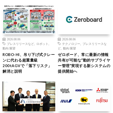
2026.08.06
2026.08.06
プレスリリースなど
,
ロボット
,
テクノロジー
,
プレスリリースな
動向/展望
ど
,
動向/展望
ROBO-HI、吊り下げ式クレー
ゼロボード、常に最新の情報
ンに代わる超重量級
共有が可能な“動的サプライヤ
200tAGVで「落下リスク」
ー管理”実現する新システムの
解消と説明
提供開始へ