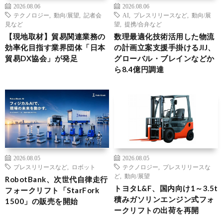
2026.08.06
2026.08.06
テクノロジー
,
動向/展望
,
記者会
AI
,
プレスリリースなど
,
動向/展
見など
望
,
提携/合弁など
【現地取材】貿易関連業務の
数理最適化技術活用した物流
効率化目指す業界団体「日本
の計画立案支援手掛けるJIJ、
貿易DX協会」が発足
グローバル・ブレインなどか
ら8.4億円調達
2026.08.05
2026.08.05
プレスリリースなど
,
ロボット
テクノロジー
,
プレスリリースな
ど
,
動向/展望
RobotBank、次世代自律走行
トヨタL&F、国内向け1～3.5t
フォークリフト「StarFork
積みガソリンエンジン式フォ
1500」の販売を開始
ークリフトの出荷を再開