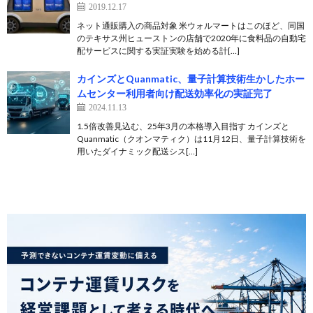
2019.12.17
ネット通販購入の商品対象 米ウォルマートはこのほど、同国
のテキサス州ヒューストンの店舗で2020年に食料品の自動宅
配サービスに関する実証実験を始める計[…]
カインズとQuanmatic、量子計算技術生かしたホー
ムセンター利用者向け配送効率化の実証完了
2024.11.13
1.5倍改善見込む、25年3月の本格導入目指す カインズと
Quanmatic（クオンマティク）は11月12日、量子計算技術を
用いたダイナミック配送シス[…]