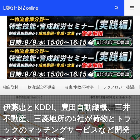
独自取材
物流施設/不動産
災害/事故/不祥事
テクノロジー/製品
伊藤忠とKDDI、豊田自動織機、三井
不動産、三菱地所の5社が荷物とトラ
ックのマッチングサービスなど開発