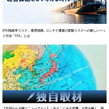
[PR]地政学リスク、港湾混雑…コンテナ運賃の変動リスクへの新しいヘッ
ジ方法「FFA」とは
【次回から大幅リニューアル！】「今そこにある危機」を読み解く 国