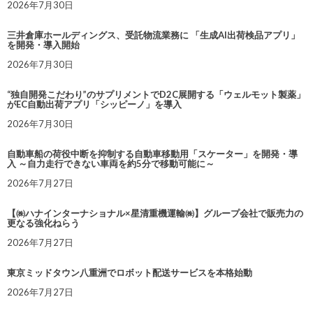
2026年7月30日
三井倉庫ホールディングス、受託物流業務に 「生成AI出荷検品アプリ」
を開発・導入開始
2026年7月30日
“独自開発こだわり”のサプリメントでD2C展開する「ウェルモット製薬」
がEC自動出荷アプリ「シッピーノ」を導入
2026年7月30日
自動車船の荷役中断を抑制する自動車移動用「スケーター」を開発・導
入 ～自力走行できない車両を約5分で移動可能に～
2026年7月27日
【㈱ハナインターナショナル×星清重機運輸㈱】グループ会社で販売力の
更なる強化ねらう
2026年7月27日
東京ミッドタウン八重洲でロボット配送サービスを本格始動
2026年7月27日