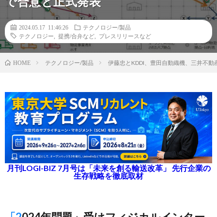
で合意と正式発表
2024.05.17 11:46:26
テクノロジー/製品
テクノロジー
,
提携/合弁など
,
プレスリリースなど
テクノロジー/製品
伊藤忠とKDDI、豊田自動織機、三井不
HOME
月刊LOGI-BIZ 7月号は「未来を創る輸送改革」 先行企業の
生存戦略を徹底取材
「2024年問題」受けフィジカルインター