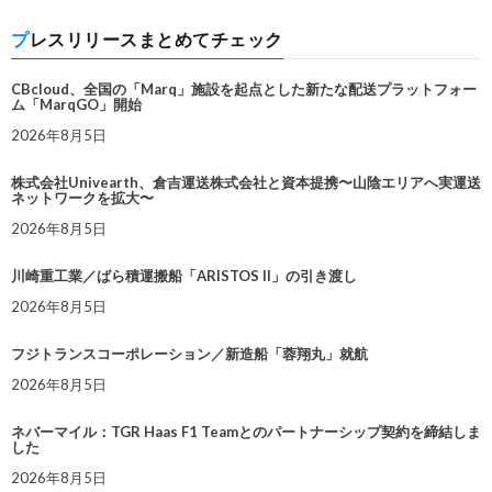
プレスリリースまとめてチェック
CBcloud、全国の「Marq」施設を起点とした新たな配送プラットフォー
ム「MarqGO」開始
2026年8月5日
株式会社Univearth、倉吉運送株式会社と資本提携〜山陰エリアへ実運送
ネットワークを拡大〜
2026年8月5日
川崎重工業／ばら積運搬船「ARISTOS II」の引き渡し
2026年8月5日
フジトランスコーポレーション／新造船「蓉翔丸」就航
2026年8月5日
ネバーマイル：TGR Haas F1 Teamとのパートナーシップ契約を締結しま
した
2026年8月5日