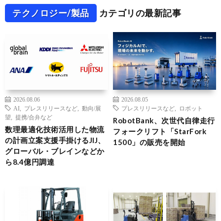
テクノロジー/製品
カテゴリの最新記事
2026.08.06
2026.08.05
AI
,
プレスリリースなど
,
動向/展
プレスリリースなど
,
ロボット
望
,
提携/合弁など
RobotBank、次世代自律走行
数理最適化技術活用した物流
フォークリフト「StarFork
の計画立案支援手掛けるJIJ、
1500」の販売を開始
グローバル・ブレインなどか
ら8.4億円調達