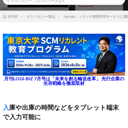
テクノロジー
,
プレスリリースなど
テクノロジー/製品
Hacobu、トラック動態管理サービスに
HOME
月刊LOGI-BIZ 7月号は「未来を創る輸送改革」 先行企業の
生存戦略を徹底取材
入庫や出庫の時間などをタブレット端末
で入力可能に