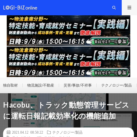
独自取材
物流施設/不動産
災害/事故/不祥事
テクノロジー/製品
Hacobu、トラック動態管理サービス
に運転日報記載効率化の機能追加
2021.04.12 08:58:22
テクノロジー/製品