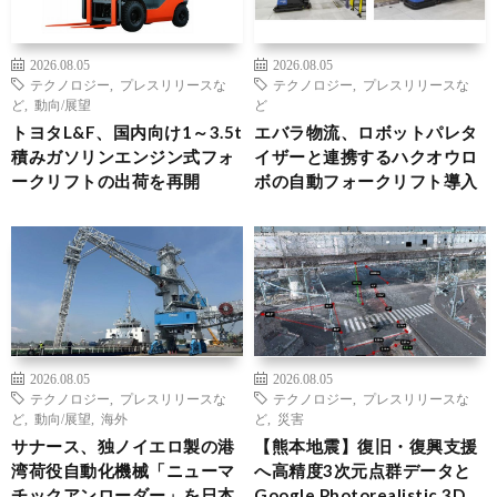
2026.08.05
2026.08.05
テクノロジー
,
プレスリリースな
テクノロジー
,
プレスリリースな
ど
,
動向/展望
ど
トヨタL&F、国内向け1～3.5t
エバラ物流、ロボットパレタ
積みガソリンエンジン式フォ
イザーと連携するハクオウロ
ークリフトの出荷を再開
ボの自動フォークリフト導入
2026.08.05
2026.08.05
テクノロジー
,
プレスリリースな
テクノロジー
,
プレスリリースな
ど
,
動向/展望
,
海外
ど
,
災害
サナース、独ノイエロ製の港
【熊本地震】復旧・復興支援
湾荷役自動化機械「ニューマ
へ高精度3次元点群データと
チックアンローダー」を日本
Google Photorealistic 3D