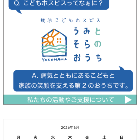
2026年8月
月
火
水
木
金
土
日