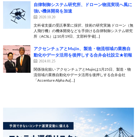
自律制御システム研究所、ドローン物流実現へ風に
強い機体開発を加速
2020.10.20
文科省支援の受託事業に採択、技術の研究実施 ドローン（無
人飛行機）の機体開発などを手掛ける自律制御システム研究
所（ACSL）は10月19日、文部科学省[…]
アクセンチュアとMujin、製造・物流領域の業務自
動化やデータ活用を後押しする合弁会社設立★初報
2024.01.25
関係強化狙い アクセンチュアとMujinは1月25日、製造・物
流領域の業務自動化やデータ活用を後押しする合弁会社
「Accenture Alpha Au[…]