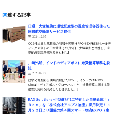
関連する記事
日通、大塚製薬に環境配慮型の温度管理容器使った
国際航空輸送サービス提供
2024.12.05
CO2排出量と廃棄物の削減を実現 NIPPON EXPRESSホールデ
ィングス傘下の日本通運は12月5日、大塚製薬と連携し、環
境配慮型温度管理容器を利[…]
川崎汽船、インドのディアボスに港費精算業務を委
託
2023.07.27
効率化促進図る 川崎汽船は7月26日、インドのDIABOS
Global（ディアボス・グローバル）と、港費精算に関する業
務委託契約を締結したと発表した[…]
RAX Solutions-小型商品*1に特化した自動倉庫「ｒ
Ｂｏｘ」を「株式会社アルプス物流」採用決定！ １
月２２日より開催の第４回スマート物流EXPO（東