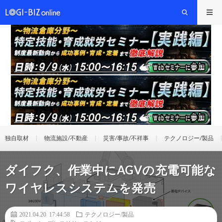
独自取材
物流施設/不動産
災害/事故/不祥事
テクノロジー/製品
ダイフク、作業中にAGVの充電可能な
ワイヤレスシステムを発売
2021.04.20 17:44:58
テクノロジー/製品