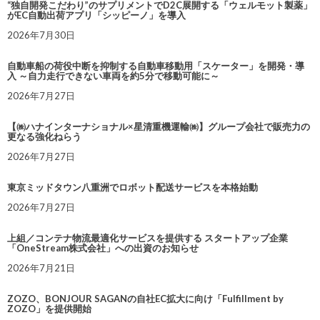
“独自開発こだわり”のサプリメントでD2C展開する「ウェルモット製薬」
がEC自動出荷アプリ「シッピーノ」を導入
2026年7月30日
自動車船の荷役中断を抑制する自動車移動用「スケーター」を開発・導
入 ～自力走行できない車両を約5分で移動可能に～
2026年7月27日
【㈱ハナインターナショナル×星清重機運輸㈱】グループ会社で販売力の
更なる強化ねらう
2026年7月27日
東京ミッドタウン八重洲でロボット配送サービスを本格始動
2026年7月27日
上組／コンテナ物流最適化サービスを提供する スタートアップ企業
「OneStream株式会社」への出資のお知らせ
2026年7月21日
ZOZO、BONJOUR SAGANの自社EC拡大に向け「Fulfillment by
ZOZO」を提供開始