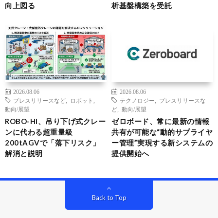
向上図る
析基盤構築を受託
2026.08.06
2026.08.06
プレスリリースなど
,
ロボット
,
テクノロジー
,
プレスリリースな
動向/展望
ど
,
動向/展望
ROBO-HI、吊り下げ式クレー
ゼロボード、常に最新の情報
ンに代わる超重量級
共有が可能な“動的サプライヤ
200tAGVで「落下リスク」
ー管理”実現する新システムの
解消と説明
提供開始へ
Back to Top