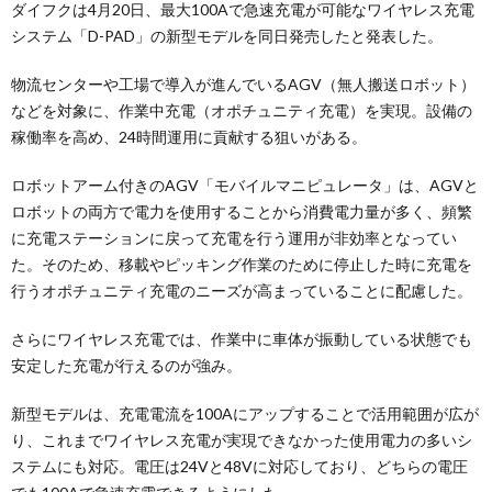
ダイフクは4月20日、最大100Aで急速充電が可能なワイヤレス充電
システム「D-PAD」の新型モデルを同日発売したと発表した。
物流センターや工場で導入が進んでいるAGV（無人搬送ロボット）
などを対象に、作業中充電（オポチュニティ充電）を実現。設備の
稼働率を高め、24時間運用に貢献する狙いがある。
ロボットアーム付きのAGV「モバイルマニピュレータ」は、AGVと
ロボットの両方で電力を使用することから消費電力量が多く、頻繁
に充電ステーションに戻って充電を行う運用が非効率となってい
た。そのため、移載やピッキング作業のために停止した時に充電を
行うオポチュニティ充電のニーズが高まっていることに配慮した。
さらにワイヤレス充電では、作業中に車体が振動している状態でも
安定した充電が行えるのが強み。
新型モデルは、充電電流を100Aにアップすることで活用範囲が広が
り、これまでワイヤレス充電が実現できなかった使用電力の多いシ
ステムにも対応。電圧は24Vと48Vに対応しており、どちらの電圧