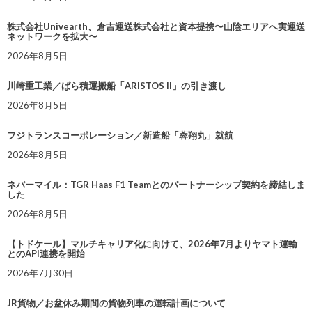
株式会社Univearth、倉吉運送株式会社と資本提携〜山陰エリアへ実運送
ネットワークを拡大〜
2026年8月5日
川崎重工業／ばら積運搬船「ARISTOS II」の引き渡し
2026年8月5日
フジトランスコーポレーション／新造船「蓉翔丸」就航
2026年8月5日
ネバーマイル：TGR Haas F1 Teamとのパートナーシップ契約を締結しま
した
2026年8月5日
【トドケール】マルチキャリア化に向けて、2026年7月よりヤマト運輸
とのAPI連携を開始
2026年7月30日
JR貨物／お盆休み期間の貨物列車の運転計画について