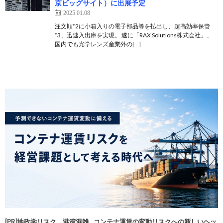
京ビッグサイト）に出展予定
2025.01.08
注文順*2に小箱入りの電子部品等を払出し、超高効率保管
*3、迅速入出庫を実現。 遂に「RAX Solutions株式会社」、
国内でも光学レンズ産業外の[…]
[PR]地政学リスク、港湾混雑…コンテナ運賃の変動リスクへの新しいヘッ