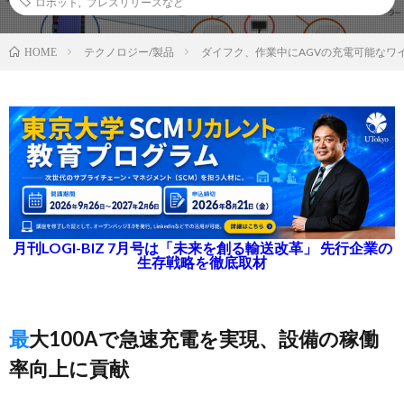
ロボット
,
プレスリリースなど
テクノロジー/製品
ダイフク、作業中にAGVの充電可能なワ
HOME
月刊LOGI-BIZ 7月号は「未来を創る輸送改革」 先行企業の
生存戦略を徹底取材
最大100Aで急速充電を実現、設備の稼働
率向上に貢献