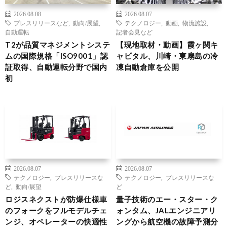
2026.08.08
2026.08.07
プレスリリースなど
,
動向/展望
,
テクノロジー
,
動画
,
物流施設
,
自動運転
記者会見など
T2が品質マネジメントシステ
【現地取材・動画】霞ヶ関キ
ムの国際規格「ISO9001」認
ャピタル、川崎・東扇島の冷
証取得、自動運転分野で国内
凍自動倉庫を公開
初
2026.08.07
2026.08.07
テクノロジー
,
プレスリリースな
テクノロジー
,
プレスリリースな
ど
,
動向/展望
ど
ロジスネクストが防爆仕様車
量子技術のエー・スター・ク
のフォークをフルモデルチェ
ォンタム、JALエンジニアリ
ンジ、オペレーターの快適性
ングから航空機の故障予測分