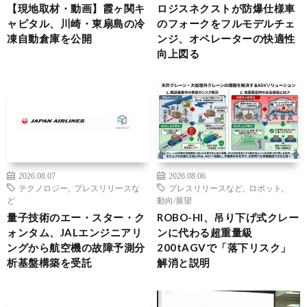
【現地取材・動画】霞ヶ関キ
ロジスネクストが防爆仕様車
ャピタル、川崎・東扇島の冷
のフォークをフルモデルチェ
凍自動倉庫を公開
ンジ、オペレーターの快適性
向上図る
2026.08.07
2026.08.06
テクノロジー
,
プレスリリースな
プレスリリースなど
,
ロボット
,
ど
動向/展望
量子技術のエー・スター・ク
ROBO-HI、吊り下げ式クレー
ォンタム、JALエンジニアリ
ンに代わる超重量級
ングから航空機の故障予測分
200tAGVで「落下リスク」
析基盤構築を受託
解消と説明