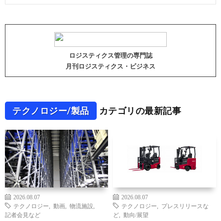
ロジスティクス管理の専門誌
月刊ロジスティクス・ビジネス
テクノロジー/製品
カテゴリの最新記事
2026.08.07
2026.08.07
テクノロジー
,
動画
,
物流施設
,
テクノロジー
,
プレスリリースな
記者会見など
ど
,
動向/展望