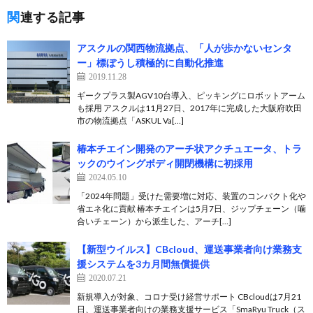
関連する記事
アスクルの関西物流拠点、「人が歩かないセンタ
ー」標ぼうし積極的に自動化推進
2019.11.28
ギークプラス製AGV10台導入、ピッキングにロボットアーム
も採用 アスクルは11月27日、2017年に完成した大阪府吹田
市の物流拠点「ASKUL Va[…]
椿本チエイン開発のアーチ状アクチュエータ、トラ
ックのウイングボディ開閉機構に初採用
2024.05.10
「2024年問題」受けた需要増に対応、装置のコンパクト化や
省エネ化に貢献 椿本チエインは5月7日、ジップチェーン（噛
合いチェーン）から派生した、アーチ[…]
【新型ウイルス】CBcloud、運送事業者向け業務支
援システムを3カ月間無償提供
2020.07.21
新規導入が対象、コロナ受け経営サポート CBcloudは7月21
日、運送事業者向けの業務支援サービス「SmaRyu Truck（ス