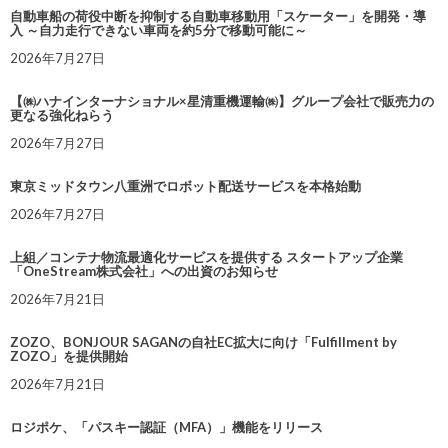
自動車船の荷役中断を抑制する自動車移動用「スケーター」を開発・導
入 ～自力走行できない車両を約5分で移動可能に～
2026年7月27日
【㈱ハナインターナショナル×星清重機運輸㈱】グループ会社で販売力の
更なる強化ねらう
2026年7月27日
東京ミッドタウン八重洲でロボット配送サービスを本格始動
2026年7月27日
上組／コンテナ物流最適化サービスを提供する スタートアップ企業
「OneStream株式会社」への出資のお知らせ
2026年7月21日
ZOZO、BONJOUR SAGANの自社EC拡大に向け「Fulfillment by
ZOZO」を提供開始
2026年7月21日
ロジポケ、「パスキー認証（MFA）」機能をリリース