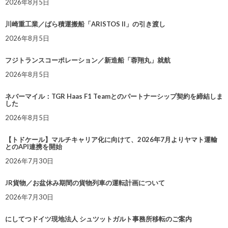
2026年8月5日
川崎重工業／ばら積運搬船「ARISTOS II」の引き渡し
2026年8月5日
フジトランスコーポレーション／新造船「蓉翔丸」就航
2026年8月5日
ネバーマイル：TGR Haas F1 Teamとのパートナーシップ契約を締結しま
した
2026年8月5日
【トドケール】マルチキャリア化に向けて、2026年7月よりヤマト運輸
とのAPI連携を開始
2026年7月30日
JR貨物／お盆休み期間の貨物列車の運転計画について
2026年7月30日
にしてつドイツ現地法人 シュツットガルト事務所移転のご案内