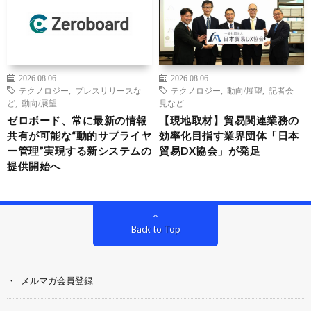
2026.08.06
2026.08.06
テクノロジー
,
プレスリリースな
テクノロジー
,
動向/展望
,
記者会
ど
,
動向/展望
見など
ゼロボード、常に最新の情報
【現地取材】貿易関連業務の
共有が可能な“動的サプライヤ
効率化目指す業界団体「日本
ー管理”実現する新システムの
貿易DX協会」が発足
提供開始へ
Back to Top
メルマガ会員登録