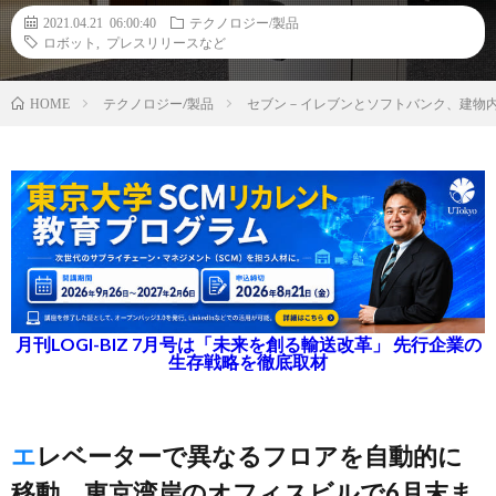
2021.04.21 06:00:40
テクノロジー/製品
ロボット
,
プレスリリースなど
テクノロジー/製品
セブン－イレブンとソフトバンク、建物
HOME
月刊LOGI-BIZ 7月号は「未来を創る輸送改革」 先行企業の
生存戦略を徹底取材
エレベーターで異なるフロアを自動的に
移動、東京湾岸のオフィスビルで6月末ま