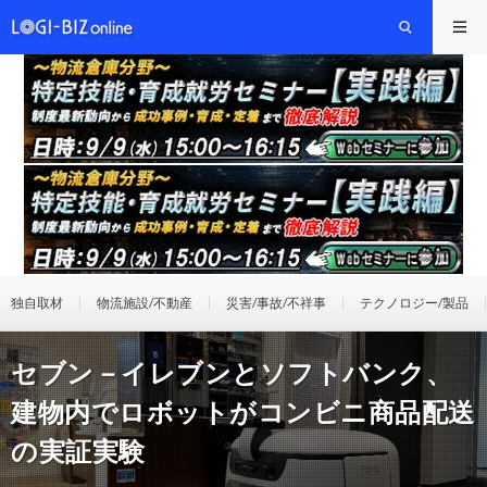
独自取材
物流施設/不動産
災害/事故/不祥事
テクノロジー/製品
セブン－イレブンとソフトバンク、
建物内でロボットがコンビニ商品配送
の実証実験