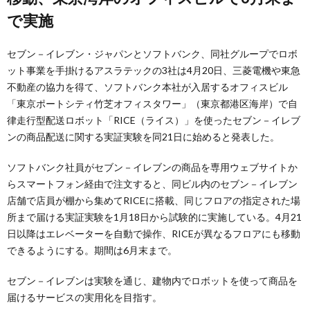
で実施
セブン－イレブン・ジャパンとソフトバンク、同社グループでロボ
ット事業を手掛けるアスラテックの3社は4月20日、三菱電機や東急
不動産の協力を得て、ソフトバンク本社が入居するオフィスビル
「東京ポートシティ竹芝オフィスタワー」（東京都港区海岸）で自
律走行型配送ロボット「RICE（ライス）」を使ったセブン－イレブ
ンの商品配送に関する実証実験を同21日に始めると発表した。
ソフトバンク社員がセブン－イレブンの商品を専用ウェブサイトか
らスマートフォン経由で注文すると、同ビル内のセブン－イレブン
店舗で店員が棚から集めてRICEに搭載、同じフロアの指定された場
所まで届ける実証実験を1月18日から試験的に実施している。4月21
日以降はエレベーターを自動で操作、RICEが異なるフロアにも移動
できるようにする。期間は6月末まで。
セブン－イレブンは実験を通じ、建物内でロボットを使って商品を
届けるサービスの実用化を目指す。