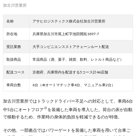
加古川営業所
名称
アサヒロジスティクス株式会社加古川営業所
所在地
兵庫県加古川市尾上町字池田開拓1897-7
受託業務
大手コンビニエンスストアチェーンルート配送
取扱商品
常温商品（酒、菓子、雑貨、飲料、レトルト商品など）
配送コース
京都府、兵庫県内を配送する5コース計46店舗
車両台数
6台（4tオートマチック車4台、マニュアル車2台）
加古川営業所ではトラックドライバー不足への対応として、車両6台
※
中5台にオートフロア
を装備した車両を導入した。荷台の床が自動
で移動するため、作業時の身体的負担を軽減できるのが特徴。
その他、一部拠点ではパワーゲートを装備した車両を用いて台車ご