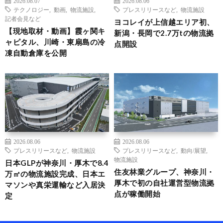
2026.08.07
2026.08.06
テクノロジー
,
動画
,
物流施設
,
プレスリリースなど
,
物流施設
記者会見など
ヨコレイが上信越エリア初、
【現地取材・動画】霞ヶ関キ
新潟・長岡で2.7万tの物流拠
ャピタル、川崎・東扇島の冷
点開設
凍自動倉庫を公開
2026.08.06
2026.08.06
プレスリリースなど
,
物流施設
プレスリリースなど
,
動向/展望
,
物流施設
日本GLPが神奈川・厚木で8.4
住友林業グループ、神奈川・
万㎡の物流施設完成、日本エ
厚木で初の自社運営型物流拠
マソンや真栄運輸など入居決
点が稼働開始
定