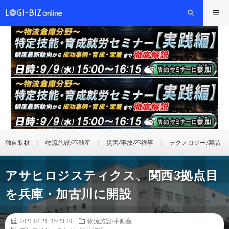
独自取材
物流施設/不動産
災害/事故/不祥事
テクノロジー/製品
アサヒロジスティクス、関西3拠点目
を兵庫・加古川に開設
2021.04.21 15:23:40
物流施設/不動産