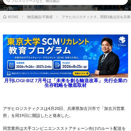
プレスリリースなど
,
物流施設
物流施設/不動産
アサヒロジスティクス、関西3拠点目を兵庫
HOME
月刊LOGI-BIZ 7月号は「未来を創る輸送改革」 先行企業の
生存戦略を徹底取材
アサヒロジスティクスは4月20日、兵庫県加古川市で「加古川営業
所」を同19日に開設したと発表した。
同営業所は大手コンビニエンスストアチェーン向けのルート配送を