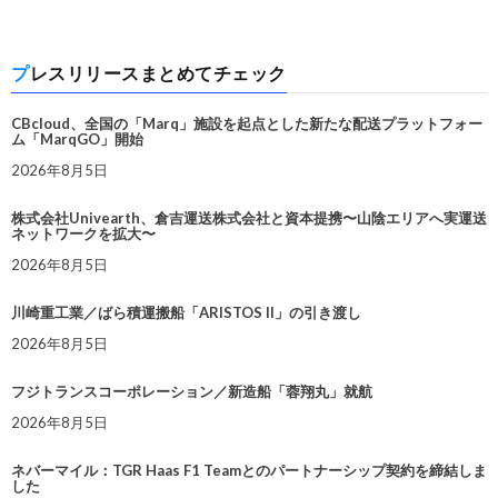
プレスリリースまとめてチェック
CBcloud、全国の「Marq」施設を起点とした新たな配送プラットフォー
ム「MarqGO」開始
2026年8月5日
株式会社Univearth、倉吉運送株式会社と資本提携〜山陰エリアへ実運送
ネットワークを拡大〜
2026年8月5日
川崎重工業／ばら積運搬船「ARISTOS II」の引き渡し
2026年8月5日
フジトランスコーポレーション／新造船「蓉翔丸」就航
2026年8月5日
ネバーマイル：TGR Haas F1 Teamとのパートナーシップ契約を締結しま
した