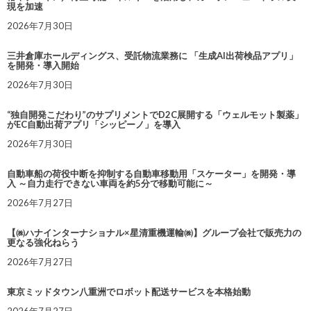
現を加速
2026年7月30日
三井倉庫ホールディングス、受託物流業務に 「生成AI出荷検品アプリ」
を開発・導入開始
2026年7月30日
“独自開発こだわり”のサプリメントでD2C展開する「ウェルモット製薬」
がEC自動出荷アプリ「シッピーノ」を導入
2026年7月30日
自動車船の荷役中断を抑制する自動車移動用「スケーター」を開発・導
入 ～自力走行できない車両を約5分で移動可能に～
2026年7月27日
【㈱ハナインターナショナル×星清重機運輸㈱】グループ会社で販売力の
更なる強化ねらう
2026年7月27日
東京ミッドタウン八重洲でロボット配送サービスを本格始動
2026年7月27日