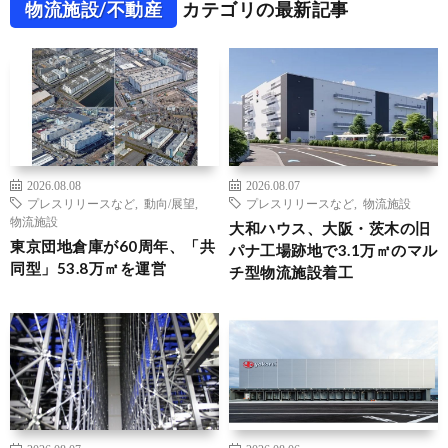
物流施設/不動産
カテゴリの最新記事
2026.08.08
2026.08.07
プレスリリースなど
,
動向/展望
,
プレスリリースなど
,
物流施設
物流施設
大和ハウス、大阪・茨木の旧
東京団地倉庫が60周年、「共
パナ工場跡地で3.1万㎡のマル
同型」53.8万㎡を運営
チ型物流施設着工