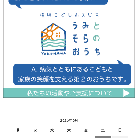
2026年8月
月
火
水
木
金
土
日