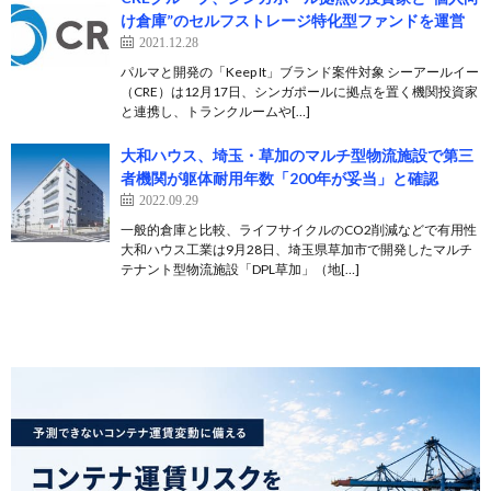
け倉庫”のセルフストレージ特化型ファンドを運営
2021.12.28
パルマと開発の「Keep It」ブランド案件対象 シーアールイー
（CRE）は12月17日、シンガポールに拠点を置く機関投資家
と連携し、トランクルームや[…]
大和ハウス、埼玉・草加のマルチ型物流施設で第三
者機関が躯体耐用年数「200年が妥当」と確認
2022.09.29
一般的倉庫と比較、ライフサイクルのCO2削減などで有用性
大和ハウス工業は9月28日、埼玉県草加市で開発したマルチ
テナント型物流施設「DPL草加」（地[…]