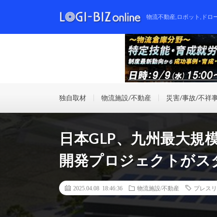
物流不動産,ロボット,ドロ
独自取材
物流施設/不動産
災害/事故/不祥
日本GLP、九州最大規
開発プロジェクトがス
2025.04.08 18:46:36
物流施設/不動産
プレスリ