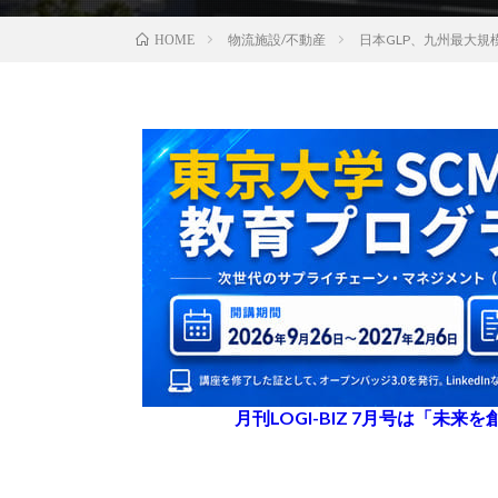
物流施設/不動産
日本GLP、九州最大
HOME
月刊LOGI-BIZ 7月号は「未