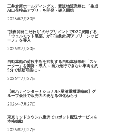
三井倉庫ホールディングス、受託物流業務に 「生成
AI出荷検品アプリ」を開発・導入開始
2026年7月30日
“独自開発こだわり”のサプリメントでD2C展開する
「ウェルモット製薬」がEC自動出荷アプリ「シッピ
ーノ」を導入
2026年7月30日
自動車船の荷役中断を抑制する自動車移動用「スケ
ーター」を開発・導入 ～自力走行できない車両を約
5分で移動可能に～
2026年7月27日
【㈱ハナインターナショナル×星清重機運輸㈱】グ
ループ会社で販売力の更なる強化ねらう
2026年7月27日
東京ミッドタウン八重洲でロボット配送サービスを
本格始動
2026年7月27日