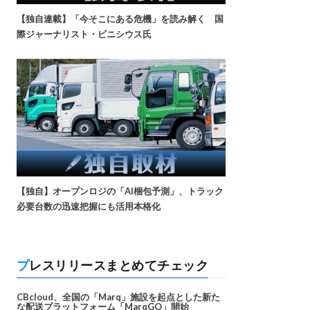
【独自連載】「今そこにある危機」を読み解く 国
際ジャーナリスト・ビニシウス氏
【独自】オープンロジの「AI梱包予測」、トラック
必要台数の迅速把握にも活用本格化
プレスリリースまとめてチェック
CBcloud、全国の「Marq」施設を起点とした新た
な配送プラットフォーム「MarqGO」開始