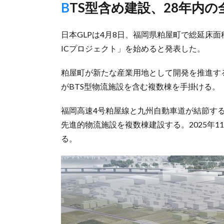
BTS型含め建設、28年内
日本GLPは4月8日、福岡県粕屋町で総延床面
ICプロジェクト」を始めると発表した。
粕屋町が新たな産業用地として開発を推進す
がBTS型物流施設を含む複数棟を手掛ける。
福岡高速4号粕屋線と九州自動車道が結節する
先進的物流施設を複数棟建設する。2025年
る。