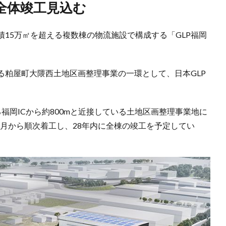
の全体竣工見込む
積15万㎡を超える複数棟の物流施設で構成する「GLP福岡
る粕屋町大隈西土地区画整理事業の一環として、日本GLP
福岡ICから約800mと近接している土地区画整理事業地に
11月から順次着工し、28年内に全棟の竣工を予定してい