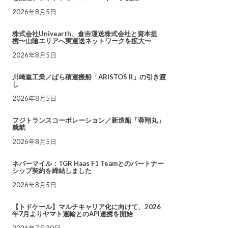
2026年8月5日
株式会社Univearth、倉吉運送株式会社と資本提
携〜山陰エリアへ実運送ネットワークを拡大〜
2026年8月5日
川崎重工業／ばら積運搬船「ARISTOS II」の引き渡
し
2026年8月5日
フジトランスコーポレーション／新造船「蓉翔丸」
就航
2026年8月5日
ネバーマイル：TGR Haas F1 Teamとのパートナー
シップ契約を締結しました
2026年8月5日
【トドケール】マルチキャリア化に向けて、2026
年7月よりヤマト運輸とのAPI連携を開始
2026年7月30日