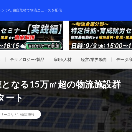
ーン,3PL,独自取材で物流ニュースを配信
事
テクノロジー/製品
雇用/人材
経営/業界動向
データ/
模となる15万㎡超の物流施設群
タート
リースなど
,
物流施設