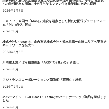
栗林商船／夏の安全運航を支えるため熱中症対策を強化。今年から船員
への飲料配布を開始、4年目となるファン付き作業服の支給も継続
2026年8月9日
CBcloud、全国の「Marq」施設を起点とした新たな配送プラットフォー
ム「MarqGO」開始
2026年8月5日
株式会社Univearth、倉吉運送株式会社と資本提携〜山陰エリアへ実運送
ネットワークを拡大〜
2026年8月5日
川崎重工業／ばら積運搬船「ARISTOS II」の引き渡し
2026年8月5日
フジトランスコーポレーション／新造船「蓉翔丸」就航
2026年8月5日
ネバーマイル：TGR Haas F1 Teamとのパートナーシップ契約を締結しま
した
2026年8月5日