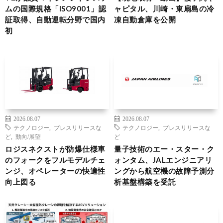
ムの国際規格「ISO9001」認
ャピタル、川崎・東扇島の冷
証取得、自動運転分野で国内
凍自動倉庫を公開
初
2026.08.07
2026.08.07
テクノロジー
,
プレスリリースな
テクノロジー
,
プレスリリースな
ど
,
動向/展望
ど
ロジスネクストが防爆仕様車
量子技術のエー・スター・ク
のフォークをフルモデルチェ
ォンタム、JALエンジニアリ
ンジ、オペレーターの快適性
ングから航空機の故障予測分
向上図る
析基盤構築を受託