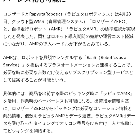
ロジザードとRapyutaRobotics（ラピュタロボティクス）は4月23
日、クラウド型WMS（倉庫管理システム）「ロジザードZERO」
と、自律走行ロボット（AMR）「ラピュタAMR」の標準連携が実現
したと発表した。両社はロボット導入期間の短縮や運営コスト軽減
につながり、AMRの導入ハードルが下がるとみている。
AMRは、ロボットを月額でレンタルする「RaaS（Robotics as a
Service）」を提供するプラスオートメーションと連携することで、
必要な時に必要な台数だけ使えるサブスクリプション型サービスと
して提案することが可能という。
具体的には、商品を出荷する際のピッキング時に「ラピュタAMR」
を活用、作業時のペーパーレスも可能になる。出荷指示情報を基
に、ロジザードZEROからピッキングに必要なロケーション情報と
商品情報、個数をラピュタAMRとデータ連携。ラピュタAMRはデー
タを受け取ったタイミングでオリコン番号をひも付け、人と協働し
てピッキングを開始する。