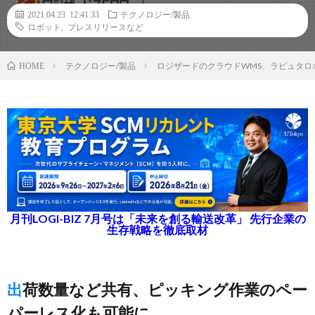
2021.04.23 12:41:33
テクノロジー/製品
ロボット
,
プレスリリースなど
テクノロジー/製品
ロジザードのクラウドWMS、ラピュタロ
HOME
月刊LOGI-BIZ 7月号は「未来を創る輸送改革」 先行企業の
生存戦略を徹底取材
出荷数量など共有、ピッキング作業のペー
パーレス化も可能に