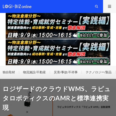
独自取材
物流施設/不動産
災害/事故/不祥事
テクノロジー/製品
ロジザードのクラウドWMS、ラピュ
タロボティクスのAMRと標準連携実
現