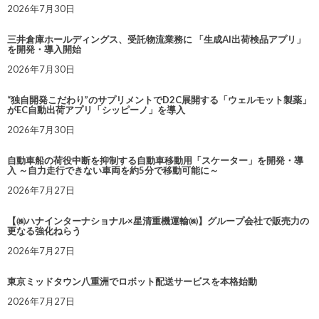
2026年7月30日
三井倉庫ホールディングス、受託物流業務に 「生成AI出荷検品アプリ」
を開発・導入開始
2026年7月30日
“独自開発こだわり”のサプリメントでD2C展開する「ウェルモット製薬」
がEC自動出荷アプリ「シッピーノ」を導入
2026年7月30日
自動車船の荷役中断を抑制する自動車移動用「スケーター」を開発・導
入 ～自力走行できない車両を約5分で移動可能に～
2026年7月27日
【㈱ハナインターナショナル×星清重機運輸㈱】グループ会社で販売力の
更なる強化ねらう
2026年7月27日
東京ミッドタウン八重洲でロボット配送サービスを本格始動
2026年7月27日