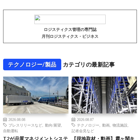
ロジスティクス管理の専門誌
月刊ロジスティクス・ビジネス
テクノロジー/製品
カテゴリの最新記事
2026.08.08
2026.08.07
プレスリリースなど
,
動向/展望
,
テクノロジー
,
動画
,
物流施設
,
自動運転
記者会見など
T2が品質マネジメントシステ
【現地取材・動画】霞ヶ関キ