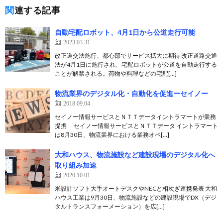
関連する記事
自動宅配ロボット、4月1日から公道走行可能
2023.03.31
改正道交法施行、都心部でサービス拡大に期待 改正道路交通
法が4月1日に施行され、宅配ロボットが公道を自動走行する
ことが解禁される。荷物や料理などの宅配[…]
物流業界のデジタル化・自動化を促進ーセイノー
2018.09.04
セイノー情報サービスとＮＴＴデータイントラマートが業務
提携 セイノー情報サービスとＮＴＴデータ イントラマート
は8月30日、物流業界における業務オペ[…]
大和ハウス、物流施設など建設現場のデジタル化へ
取り組み加速
2020.10.01
米設計ソフト大手オートデスクやNECと相次ぎ連携発表 大和
ハウス工業は9月30日、物流施設などの建設現場でDX（デジ
タルトランスフォーメーション）を広[…]