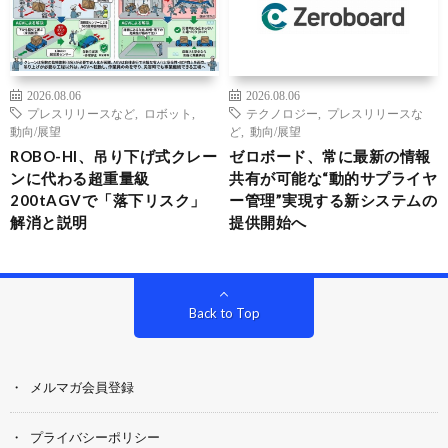
2026.08.06
2026.08.06
プレスリリースなど
,
ロボット
,
テクノロジー
,
プレスリリースな
動向/展望
ど
,
動向/展望
ROBO-HI、吊り下げ式クレー
ゼロボード、常に最新の情報
ンに代わる超重量級
共有が可能な“動的サプライヤ
200tAGVで「落下リスク」
ー管理”実現する新システムの
解消と説明
提供開始へ
Back to Top
メルマガ会員登録
プライバシーポリシー