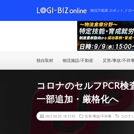
物流不動産,ロボット,ドロ
独自取材
物流施設/不動産
災害/事故/不祥
コロナのセルフPCR検
一部追加・厳格化へ
2021.04.26 18:15:01
災害/事故/不祥事
コロナ