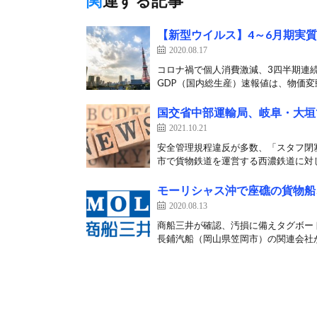
関連する記事
【新型ウイルス】4～6月期実質
2020.08.17
コロナ禍で個人消費激減、3四半期連続の
GDP（国内総生産）速報値は、物価変動
国交省中部運輸局、岐阜・大垣
2021.10.21
安全管理規程違反が多数、「スタフ閉塞
市で貨物鉄道を運営する西濃鉄道に対し
モーリシャス沖で座礁の貨物船
2020.08.13
商船三井が確認、汚損に備えタグボート
長鋪汽船（岡山県笠岡市）の関連会社か