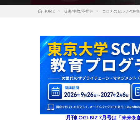
災害/事故/不祥事
コロナのセルフPCR
HOME
月刊LOGI-BIZ 7月号は「未