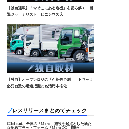
【独自連載】「今そこにある危機」を読み解く 国
際ジャーナリスト・ビニシウス氏
【独自】オープンロジの「AI梱包予測」、トラック
必要台数の迅速把握にも活用本格化
プレスリリースまとめてチェック
CBcloud、全国の「Marq」施設を起点とした新た
な配送プラットフォーム「MarqGO」開始