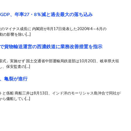
GDP、年率27・8％減と過去最大の落ち込み
マイナス成長に 内閣府が8月17日発表した2020年4～6月の
の影響を除い[…]
で貨物輸送運営の西濃鉄道に業務改善措置を指示
式」実施せず 国土交通省中部運輸局鉄道部は10月20日、岐阜県大垣
、保安監査の[…]
、亀裂が進行
と係船 商船三井は8月13日、インド洋のモーリシャス島沖合で同社が
ら傭船してい[…]