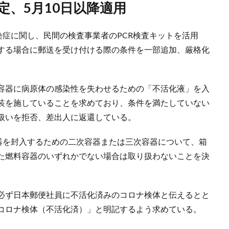
定、5月10日以降適用
染症に関し、民間の検査事業者のPCR検査キットを活用
する場合に郵送を受け付ける際の条件を一部追加、厳格化
容器に病原体の感染性を失わせるための「不活化液」を入
装を施していることを求めており、条件を満たしていない
扱いを拒否、差出人に返還している。
容器を封入するための二次容器または三次容器について、箱
た燃料容器のいずれかでない場合は取り扱わないことを決
必ず日本郵便社員に不活化済みのコロナ検体と伝えるとと
コロナ検体（不活化済）」と明記するよう求めている。