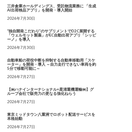
三井倉庫ホールディングス、受託物流業務に 「生成
AI出荷検品アプリ」を開発・導入開始
2026年7月30日
“独自開発こだわり”のサプリメントでD2C展開する
「ウェルモット製薬」がEC自動出荷アプリ「シッピ
ーノ」を導入
2026年7月30日
自動車船の荷役中断を抑制する自動車移動用「スケ
ーター」を開発・導入 ～自力走行できない車両を約
5分で移動可能に～
2026年7月27日
【㈱ハナインターナショナル×星清重機運輸㈱】グ
ループ会社で販売力の更なる強化ねらう
2026年7月27日
東京ミッドタウン八重洲でロボット配送サービスを
本格始動
2026年7月27日