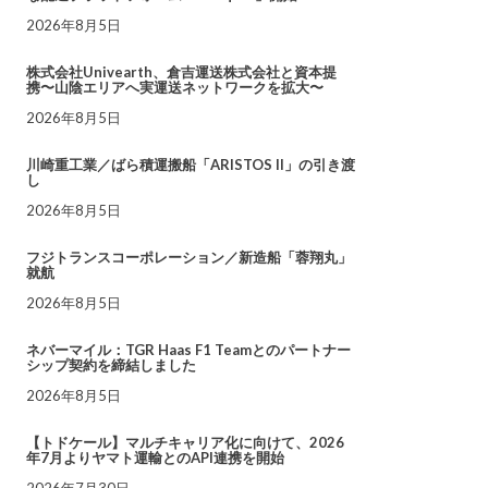
2026年8月5日
株式会社Univearth、倉吉運送株式会社と資本提
携〜山陰エリアへ実運送ネットワークを拡大〜
2026年8月5日
川崎重工業／ばら積運搬船「ARISTOS II」の引き渡
し
2026年8月5日
フジトランスコーポレーション／新造船「蓉翔丸」
就航
2026年8月5日
ネバーマイル：TGR Haas F1 Teamとのパートナー
シップ契約を締結しました
2026年8月5日
【トドケール】マルチキャリア化に向けて、2026
年7月よりヤマト運輸とのAPI連携を開始
2026年7月30日