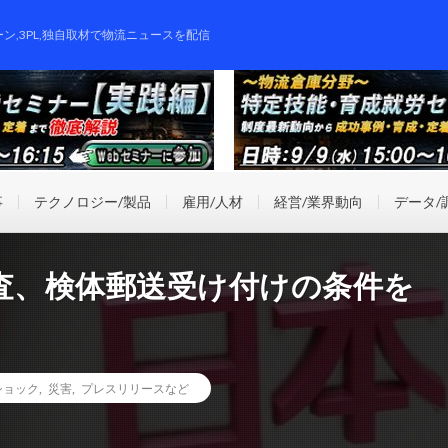
ーン,3PL,独自取材で物流ニュースを配信
事
テクノロジー/製品
雇用/人材
経営/業界動向
データ/
査、検体郵送受け付けの条件を
ショック
,
災害
,
プレスリリースなど