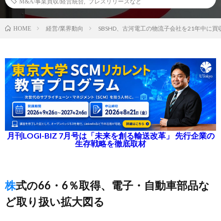
M&A/事業買収/経営統合
,
プレスリリースなど
経営/業界動向
SBSHD、古河電工の物流子会社を21年中に買
HOME
月刊LOGI-BIZ 7月号は「未来を創る輸送改革」 先行企業の
生存戦略を徹底取材
株式の66・6％取得、電子・自動車部品な
ど取り扱い拡大図る