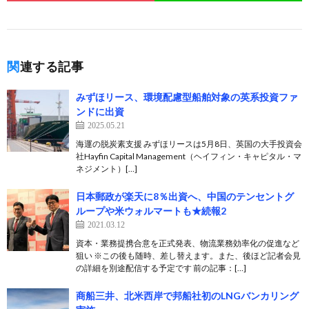
関連する記事
みずほリース、環境配慮型船舶対象の英系投資ファ
ンドに出資
2025.05.21
海運の脱炭素支援 みずほリースは5月8日、英国の大手投資会
社Hayfin Capital Management（ヘイフィン・キャピタル・マ
ネジメント）[…]
日本郵政が楽天に8％出資へ、中国のテンセントグ
ループや米ウォルマートも★続報2
2021.03.12
資本・業務提携合意を正式発表、物流業務効率化の促進など
狙い ※この後も随時、差し替えます。また、後ほど記者会見
の詳細を別途配信する予定です 前の記事：[…]
商船三井、北米西岸で邦船社初のLNGバンカリング