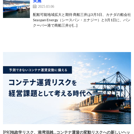
実施
2025.03.06
配船可能地域拡大と期待 商船三井は3月5日、カナダの船会社
Seaspan Energy（シースパン・エナジー）と3月1日に、バン
クーバー港で商船三井が[…]
[PR]地政学リスク、港湾混雑…コンテナ運賃の変動リスクへの新しいヘッ