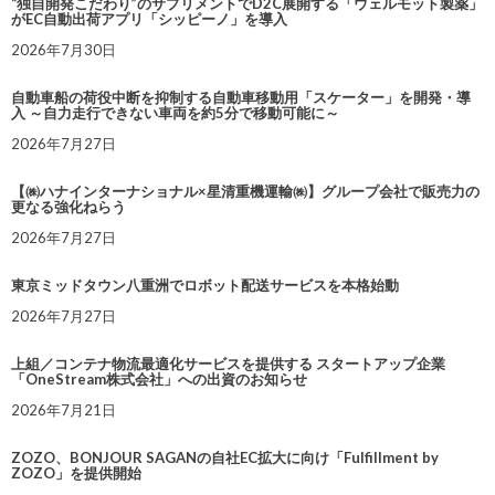
“独自開発こだわり”のサプリメントでD2C展開する「ウェルモット製薬」
がEC自動出荷アプリ「シッピーノ」を導入
2026年7月30日
自動車船の荷役中断を抑制する自動車移動用「スケーター」を開発・導
入 ～自力走行できない車両を約5分で移動可能に～
2026年7月27日
【㈱ハナインターナショナル×星清重機運輸㈱】グループ会社で販売力の
更なる強化ねらう
2026年7月27日
東京ミッドタウン八重洲でロボット配送サービスを本格始動
2026年7月27日
上組／コンテナ物流最適化サービスを提供する スタートアップ企業
「OneStream株式会社」への出資のお知らせ
2026年7月21日
ZOZO、BONJOUR SAGANの自社EC拡大に向け「Fulfillment by
ZOZO」を提供開始