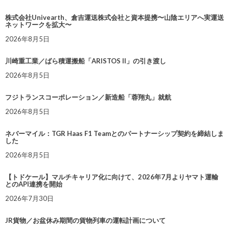
株式会社Univearth、倉吉運送株式会社と資本提携〜山陰エリアへ実運送
ネットワークを拡大〜
2026年8月5日
川崎重工業／ばら積運搬船「ARISTOS II」の引き渡し
2026年8月5日
フジトランスコーポレーション／新造船「蓉翔丸」就航
2026年8月5日
ネバーマイル：TGR Haas F1 Teamとのパートナーシップ契約を締結しま
した
2026年8月5日
【トドケール】マルチキャリア化に向けて、2026年7月よりヤマト運輸
とのAPI連携を開始
2026年7月30日
JR貨物／お盆休み期間の貨物列車の運転計画について