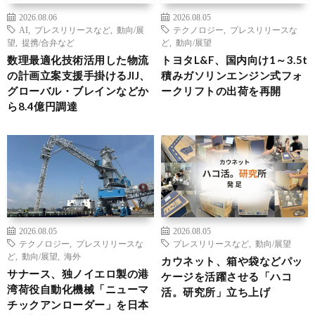
2026.08.06
2026.08.05
AI
,
プレスリリースなど
,
動向/展
テクノロジー
,
プレスリリースな
望
,
提携/合弁など
ど
,
動向/展望
数理最適化技術活用した物流
トヨタL&F、国内向け1～3.5t
の計画立案支援手掛けるJIJ、
積みガソリンエンジン式フォ
グローバル・ブレインなどか
ークリフトの出荷を再開
ら8.4億円調達
2026.08.05
2026.08.05
テクノロジー
,
プレスリリースな
プレスリリースなど
,
動向/展望
ど
,
動向/展望
,
海外
カウネット、箱や袋などパッ
サナース、独ノイエロ製の港
ケージを活躍させる「ハコ
湾荷役自動化機械「ニューマ
活。研究所」立ち上げ
チックアンローダー」を日本