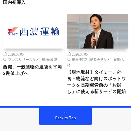
国内初導入
2026.08.05
2026.08.05
プレスリリースなど
,
動向/展望
動向/展望
,
記者会見など
,
雇用/人
材
西濃、一般貨物の運賃を平均
【現地取材】タイミー、外
2割値上げへ
食・物流など向けスポットワ
ークを長期就労前の「お試
し」に使える新サービス開始
Back to Top