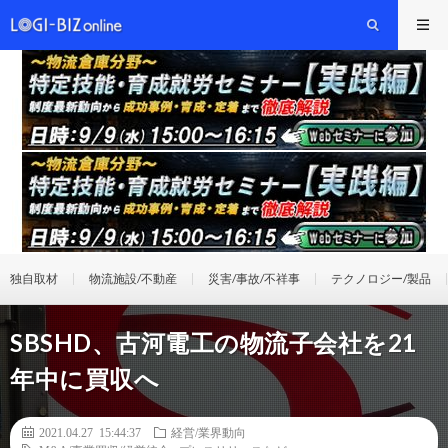
独自取材
物流施設/不動産
災害/事故/不祥事
テクノロジー/製品
SBSHD、古河電工の物流子会社を21
年中に買収へ
2021.04.27 15:44:37
経営/業界動向