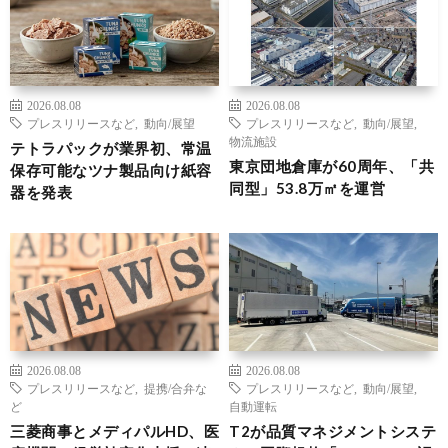
2026.08.08
2026.08.08
プレスリリースなど
,
動向/展望
プレスリリースなど
,
動向/展望
,
物流施設
テトラパックが業界初、常温
東京団地倉庫が60周年、「共
保存可能なツナ製品向け紙容
同型」53.8万㎡を運営
器を発表
2026.08.08
2026.08.08
プレスリリースなど
,
提携/合弁な
プレスリリースなど
,
動向/展望
,
ど
自動運転
三菱商事とメディパルHD、医
T2が品質マネジメントシステ