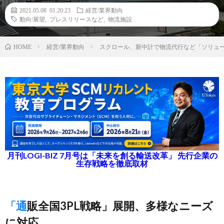
2021.05.08 01:20:23
経営/業界動向
動向/展望
,
プレスリリースなど
,
物流施設
経営/業界動向
スクロール、新中計で物流代行など「ソリュ
HOME
月刊LOGI-BIZ 7月号は「未来を創る輸送改革」 先行企業の
生存戦略を徹底取材
「通販全国3PL戦略」展開、多様なニーズ
に対応