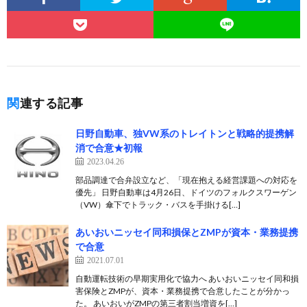
関連する記事
日野自動車、独VW系のトレイトンと戦略的提携解
消で合意★初報
2023.04.26
部品調達で合弁設立など、「現在抱える経営課題への対応を
優先」 日野自動車は4月26日、ドイツのフォルクスワーゲン
（VW）傘下でトラック・バスを手掛ける[…]
あいおいニッセイ同和損保とZMPが資本・業務提携
で合意
2021.07.01
自動運転技術の早期実用化で協力へ あいおいニッセイ同和損
害保険とZMPが、資本・業務提携で合意したことが分かっ
た。 あいおいがZMPの第三者割当増資を[…]