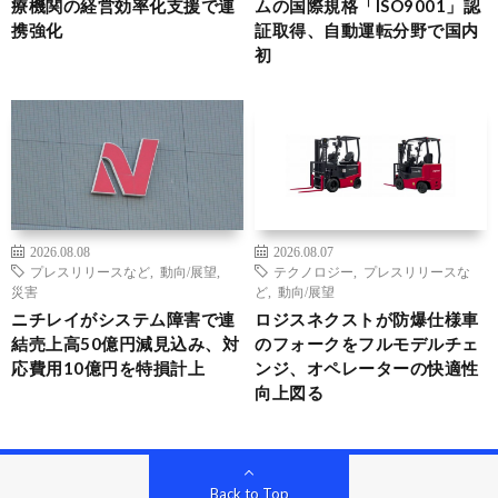
療機関の経営効率化支援で連
ムの国際規格「ISO9001」認
携強化
証取得、自動運転分野で国内
初
2026.08.08
2026.08.07
プレスリリースなど
,
動向/展望
,
テクノロジー
,
プレスリリースな
災害
ど
,
動向/展望
ニチレイがシステム障害で連
ロジスネクストが防爆仕様車
結売上高50億円減見込み、対
のフォークをフルモデルチェ
応費用10億円を特損計上
ンジ、オペレーターの快適性
向上図る
Back to Top