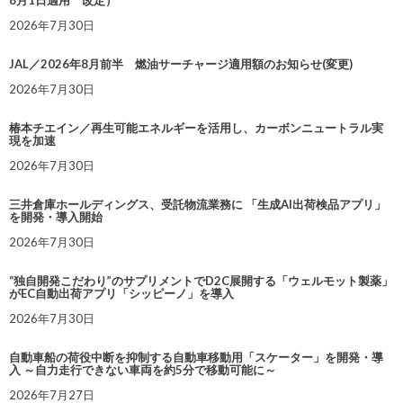
8月1日適用 改定）
2026年7月30日
JAL／2026年8月前半 燃油サーチャージ適用額のお知らせ(変更)
2026年7月30日
椿本チエイン／再生可能エネルギーを活用し、カーボンニュートラル実
現を加速
2026年7月30日
三井倉庫ホールディングス、受託物流業務に 「生成AI出荷検品アプリ」
を開発・導入開始
2026年7月30日
“独自開発こだわり”のサプリメントでD2C展開する「ウェルモット製薬」
がEC自動出荷アプリ「シッピーノ」を導入
2026年7月30日
自動車船の荷役中断を抑制する自動車移動用「スケーター」を開発・導
入 ～自力走行できない車両を約5分で移動可能に～
2026年7月27日