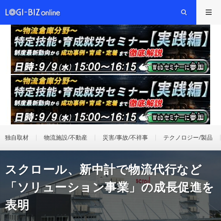
独自取材
物流施設/不動産
災害/事故/不祥事
テクノロジー/製品
スクロール、新中計で物流代行など
「ソリューション事業」の成長促進を
表明