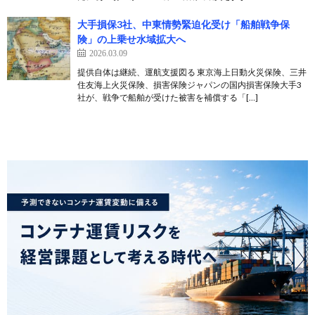
大手損保3社、中東情勢緊迫化受け「船舶戦争保
険」の上乗せ水域拡大へ
2026.03.09
提供自体は継続、運航支援図る 東京海上日動火災保険、三井
住友海上火災保険、損害保険ジャパンの国内損害保険大手3
社が、戦争で船舶が受けた被害を補償する「[…]