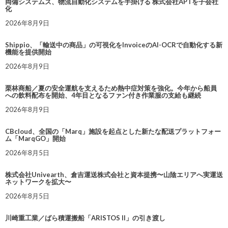
両備システムズ、物流自動化システムを手掛ける 株式会社APTを子会社
化
2026年8月9日
Shippio、「輸送中の商品」の可視化をInvoiceのAI-OCRで自動化する新
機能を提供開始
2026年8月9日
栗林商船／夏の安全運航を支えるため熱中症対策を強化。今年から船員
への飲料配布を開始、4年目となるファン付き作業服の支給も継続
2026年8月9日
CBcloud、全国の「Marq」施設を起点とした新たな配送プラットフォー
ム「MarqGO」開始
2026年8月5日
株式会社Univearth、倉吉運送株式会社と資本提携〜山陰エリアへ実運送
ネットワークを拡大〜
2026年8月5日
川崎重工業／ばら積運搬船「ARISTOS II」の引き渡し