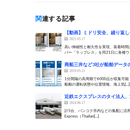
関連する記事
【動画】ミドリ安全、繰り返し
2021.05.17
高い伸縮性と耐久性を実現、装着時間は
バー「ラップレス」を同21日に各種ウェ
商船三井など3社が船舶データ
2019.05.21
1分間隔の高周期で6000点が収集可能
船舶の運転状態や位置情報、海上気[…]
近鉄エクスプレスのタイ法人、
2024.06.17
計5台、バンコク市内などの集配に活用 近鉄
Express（Thailan[…]