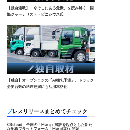
【独自連載】「今そこにある危機」を読み解く 国
際ジャーナリスト・ビニシウス氏
【独自】オープンロジの「AI梱包予測」、トラック
必要台数の迅速把握にも活用本格化
プレスリリースまとめてチェック
CBcloud、全国の「Marq」施設を起点とした新た
な配送プラットフォーム「MarqGO」開始