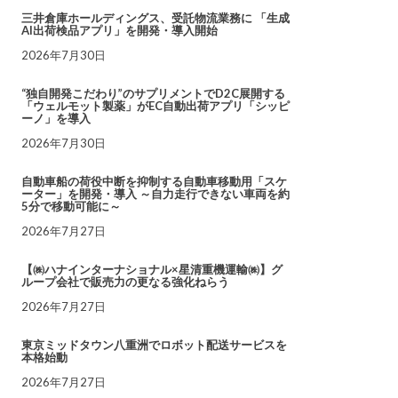
三井倉庫ホールディングス、受託物流業務に 「生成
AI出荷検品アプリ」を開発・導入開始
2026年7月30日
“独自開発こだわり”のサプリメントでD2C展開する
「ウェルモット製薬」がEC自動出荷アプリ「シッピ
ーノ」を導入
2026年7月30日
自動車船の荷役中断を抑制する自動車移動用「スケ
ーター」を開発・導入 ～自力走行できない車両を約
5分で移動可能に～
2026年7月27日
【㈱ハナインターナショナル×星清重機運輸㈱】グ
ループ会社で販売力の更なる強化ねらう
2026年7月27日
東京ミッドタウン八重洲でロボット配送サービスを
本格始動
2026年7月27日