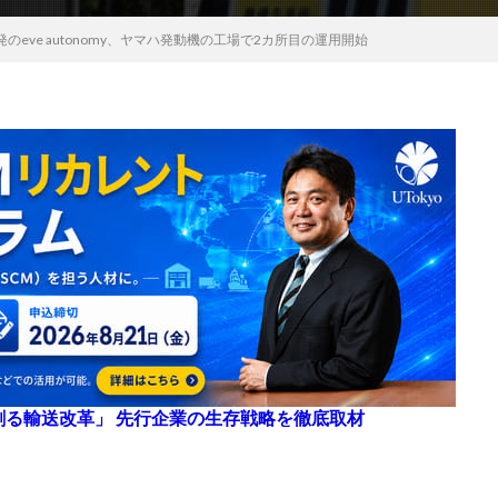
のeve autonomy、ヤマハ発動機の工場で2カ所目の運用開始
来を創る輸送改革」 先行企業の生存戦略を徹底取材