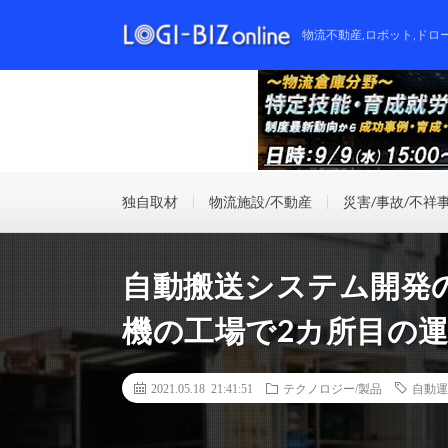
物流不動産,ロボット,ドロ
独自取材
物流施設/不動産
災害/事故/不祥
自動搬送システム開発のev
機の工場で2カ所目の
2021.05.18 21:41:51
テクノロジー/製品
自動運