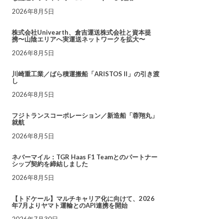
2026年8月5日
株式会社Univearth、倉吉運送株式会社と資本提
携〜山陰エリアへ実運送ネットワークを拡大〜
2026年8月5日
川崎重工業／ばら積運搬船「ARISTOS II」の引き渡
し
2026年8月5日
フジトランスコーポレーション／新造船「蓉翔丸」
就航
2026年8月5日
ネバーマイル：TGR Haas F1 Teamとのパートナー
シップ契約を締結しました
2026年8月5日
【トドケール】マルチキャリア化に向けて、2026
年7月よりヤマト運輸とのAPI連携を開始
2026年7月30日