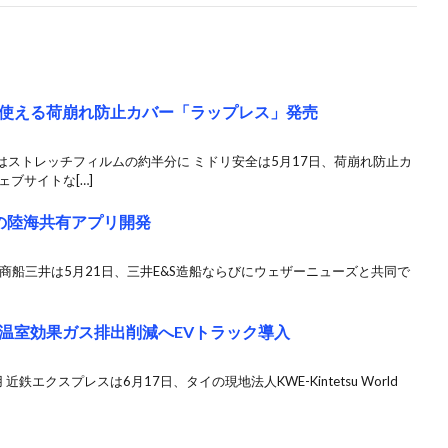
使える荷崩れ防止カバー「ラップレス」発売
ストレッチフィルムの約半分に ミドリ安全は5月17日、荷崩れ防止カ
ブサイトな[…]
の陸海共有アプリ開発
 商船三井は5月21日、三井E&S造船ならびにウェザーニューズと共同で
温室効果ガス排出削減へEVトラック導入
エクスプレスは6月17日、タイの現地法人KWE-Kintetsu World