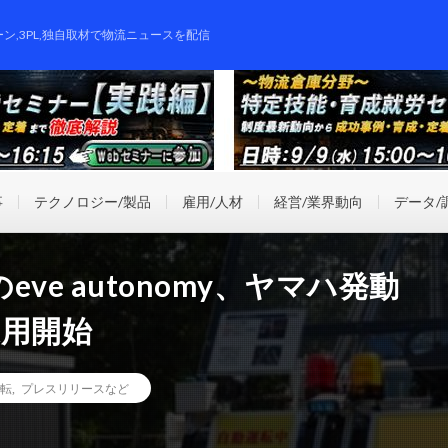
ーン,3PL,独自取材で物流ニュースを配信
事
テクノロジー/製品
雇用/人材
経営/業界動向
データ/
e autonomy、ヤマハ発動
運用開始
転
,
プレスリリースなど