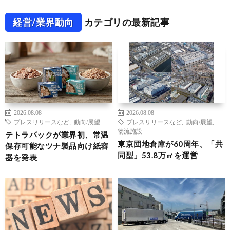
経営/業界動向
カテゴリの最新記事
2026.08.08
2026.08.08
プレスリリースなど
,
動向/展望
プレスリリースなど
,
動向/展望
,
物流施設
テトラパックが業界初、常温
東京団地倉庫が60周年、「共
保存可能なツナ製品向け紙容
同型」53.8万㎡を運営
器を発表