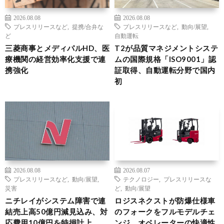
2026.08.08
2026.08.08
プレスリリースなど
,
提携/合弁な
プレスリリースなど
,
動向/展望
,
ど
自動運転
三菱商事とメディパルHD、医
T2が品質マネジメントシステ
療機関の経営効率化支援で連
ムの国際規格「ISO9001」認
携強化
証取得、自動運転分野で国内
初
2026.08.08
2026.08.07
プレスリリースなど
,
動向/展望
,
テクノロジー
,
プレスリリースな
災害
ど
,
動向/展望
ニチレイがシステム障害で連
ロジスネクストが防爆仕様車
結売上高50億円減見込み、対
のフォークをフルモデルチェ
応費用10億円を特損計上
ンジ、オペレーターの快適性