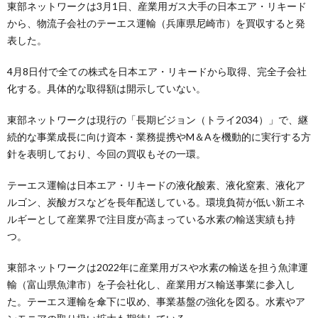
東部ネットワークは3月1日、産業用ガス大手の日本エア・リキード
から、物流子会社のテーエス運輸（兵庫県尼崎市）を買収すると発
表した。
4月8日付で全ての株式を日本エア・リキードから取得、完全子会社
化する。具体的な取得額は開示していない。
東部ネットワークは現行の「長期ビジョン（トライ2034）」で、継
続的な事業成長に向け資本・業務提携やM＆Aを機動的に実行する方
針を表明しており、今回の買収もその一環。
テーエス運輸は日本エア・リキードの液化酸素、液化窒素、液化ア
ルゴン、炭酸ガスなどを長年配送している。環境負荷が低い新エネ
ルギーとして産業界で注目度が高まっている水素の輸送実績も持
つ。
東部ネットワークは2022年に産業用ガスや水素の輸送を担う魚津運
輸（富山県魚津市）を子会社化し、産業用ガス輸送事業に参入し
た。テーエス運輸を傘下に収め、事業基盤の強化を図る。水素やア