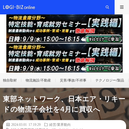
独自取材
物流施設/不動産
災害/事故/不祥事
テクノロジー/製品
東部ネットワーク、日本エア・リキー
ドの物流子会社を4月に買収へ
2024.03.01 17:19:29
経営/業界動向