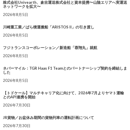
株式会社Univearth、倉吉運送株式会社と資本提携〜山陰エリアへ実運送
ネットワークを拡大〜
2026年8月5日
川崎重工業／ばら積運搬船「ARISTOS II」の引き渡し
2026年8月5日
フジトランスコーポレーション／新造船「蓉翔丸」就航
2026年8月5日
ネバーマイル：TGR Haas F1 Teamとのパートナーシップ契約を締結しま
した
2026年8月5日
【トドケール】マルチキャリア化に向けて、2026年7月よりヤマト運輸
とのAPI連携を開始
2026年7月30日
JR貨物／お盆休み期間の貨物列車の運転計画について
2026年7月30日