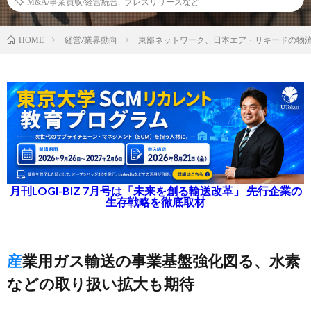
M&A/事業買収/経営統合
,
プレスリリースなど
経営/業界動向
東部ネットワーク、日本エア・リキードの物流
HOME
月刊LOGI-BIZ 7月号は「未来を創る輸送改革」 先行企業の
生存戦略を徹底取材
産業用ガス輸送の事業基盤強化図る、水素
などの取り扱い拡大も期待