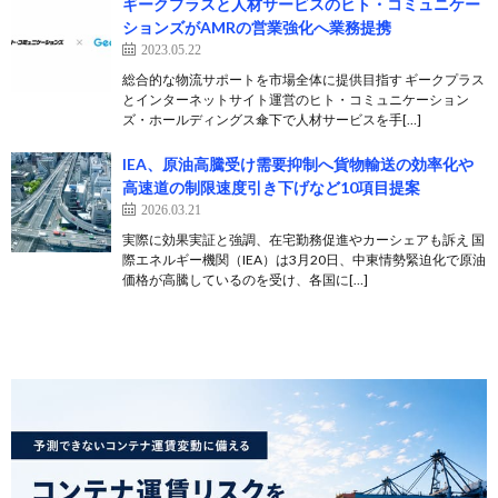
ギークプラスと人材サービスのヒト・コミュニケー
ションズがAMRの営業強化へ業務提携
2023.05.22
総合的な物流サポートを市場全体に提供目指す ギークプラス
とインターネットサイト運営のヒト・コミュニケーション
ズ・ホールディングス傘下で人材サービスを手[…]
IEA、原油高騰受け需要抑制へ貨物輸送の効率化や
高速道の制限速度引き下げなど10項目提案
2026.03.21
実際に効果実証と強調、在宅勤務促進やカーシェアも訴え 国
際エネルギー機関（IEA）は3月20日、中東情勢緊迫化で原油
価格が高騰しているのを受け、各国に[…]