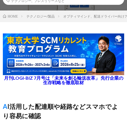
テクノロジー
,
プレスリリースなど
テクノロジー/製品
オプティマインド、配送ドライバー向け
HOME
月刊LOGI-BIZ 7月号は「未来を創る輸送改革」 先行企業の
生存戦略を徹底取材
AI活用した配達順や経路などスマホでよ
り容易に確認