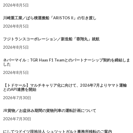
2026年8月5日
川崎重工業／ばら積運搬船「ARISTOS II」の引き渡し
2026年8月5日
フジトランスコーポレーション／新造船「蓉翔丸」就航
2026年8月5日
ネバーマイル：TGR Haas F1 Teamとのパートナーシップ契約を締結しま
した
2026年8月5日
【トドケール】マルチキャリア化に向けて、2026年7月よりヤマト運輸
とのAPI連携を開始
2026年7月30日
JR貨物／お盆休み期間の貨物列車の運転計画について
2026年7月30日
にしてつドイツ現地法人 シュツットガルト事務所移転のご案内