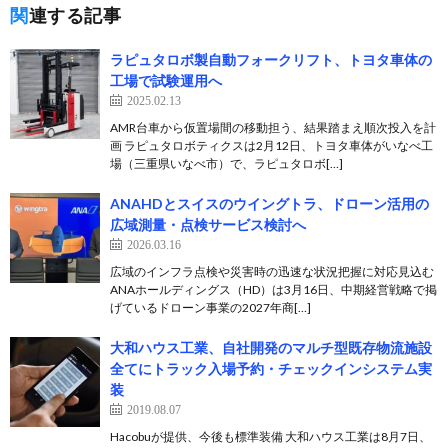
関連する記事
ラピュタロボ製自動フォークリフト、トヨタ車体の
工場で試験運用へ
2025.02.13
AMR台車から仮置場間の移動担う、結果踏まえ順次投入を計
画 ラピュタロボティクスは2月12日、トヨタ車体がいなべ工
場（三重県いなべ市）で、ラピュタロボ[…]
ANAHDとスイスのウイングトラ、ドローン活用の
広域測量・点検サービス検討へ
2026.03.16
広域のインフラ点検や災害時の迅速な状況把握に対応見込む
ANAホールディングス（HD）は3月16日、中期経営戦略で掲
げているドローン事業の2027年商[…]
大和ハウス工業、自社開発のマルチ型既存物流施設
全てにトラック入場予約・チェックインシステム実
装
2019.08.07
Hacobuが提供、今後も標準装備 大和ハウス工業は8月7日、