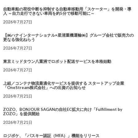
自動車船の荷役中断を抑制する自動車移動用「スケーター」を開発・導
入 ～自力走行できない車両を約5分で移動可能に～
2026年7月27日
【㈱ハナインターナショナル×星清重機運輸㈱】グループ会社で販売力の
更なる強化ねらう
2026年7月27日
東京ミッドタウン八重洲でロボット配送サービスを本格始動
2026年7月27日
上組／コンテナ物流最適化サービスを提供する スタートアップ企業
「OneStream株式会社」への出資のお知らせ
2026年7月21日
ZOZO、BONJOUR SAGANの自社EC拡大に向け「Fulfillment by
ZOZO」を提供開始
2026年7月21日
ロジポケ、「パスキー認証（MFA）」機能をリリース