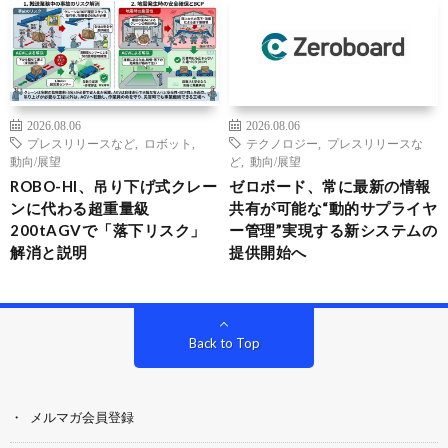
2026.08.06
2026.08.06
プレスリリースなど
,
ロボット
,
テクノロジー
,
プレスリリースな
動向/展望
ど
,
動向/展望
ROBO-HI、吊り下げ式クレー
ゼロボード、常に最新の情報
ンに代わる超重量級
共有が可能な“動的サプライヤ
200tAGVで「落下リスク」
ー管理”実現する新システムの
解消と説明
提供開始へ
Back to Top
メルマガ会員登録