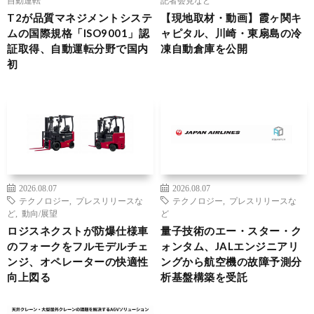
T2が品質マネジメントシステ
【現地取材・動画】霞ヶ関キ
ムの国際規格「ISO9001」認
ャピタル、川崎・東扇島の冷
証取得、自動運転分野で国内
凍自動倉庫を公開
初
2026.08.07
2026.08.07
テクノロジー
,
プレスリリースな
テクノロジー
,
プレスリリースな
ど
,
動向/展望
ど
ロジスネクストが防爆仕様車
量子技術のエー・スター・ク
のフォークをフルモデルチェ
ォンタム、JALエンジニアリ
ンジ、オペレーターの快適性
ングから航空機の故障予測分
向上図る
析基盤構築を受託