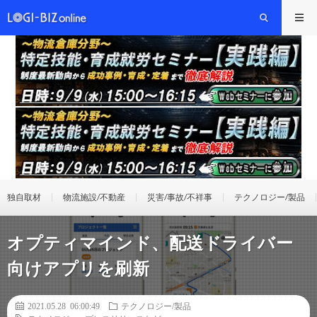
独自取材
物流施設/不動産
災害/事故/不祥事
テクノロジー/製品
オプティマインド、配送ドライバー
向けアプリを刷新
2021.05.28 06:00:49
テクノロジー/製品