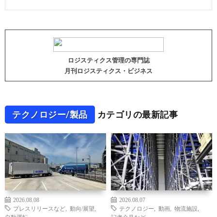
ロジスティクス管理の専門誌
月刊ロジスティクス・ビジネス
テクノロジー/製品
カテゴリの最新記事
2026.08.08
2026.08.07
プレスリリースなど
,
動向/展望
,
テクノロジー
,
動画
,
物流施設
,
自動運転
記者会見など