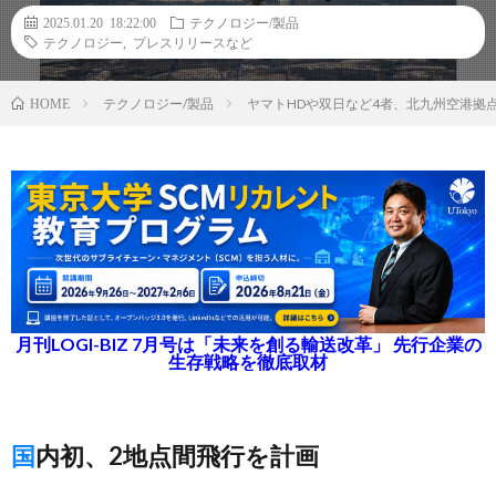
2025.01.20 18:22:00
テクノロジー/製品
テクノロジー
,
プレスリリースなど
テクノロジー/製品
ヤマトHDや双日など4者、北九州空港拠
HOME
月刊LOGI-BIZ 7月号は「未来を創る輸送改革」 先行企業の
生存戦略を徹底取材
国内初、2地点間飛行を計画