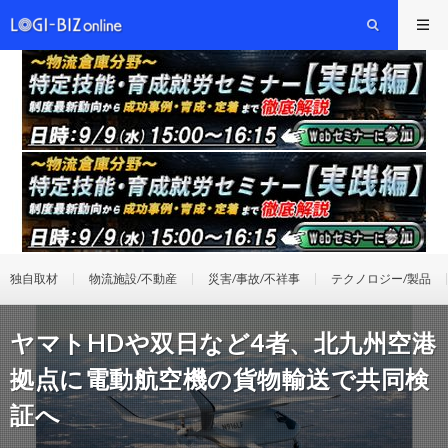
独自取材
物流施設/不動産
災害/事故/不祥事
テクノロジー/製品
ヤマトHDや双日など4者、北九州空港
拠点に電動航空機の貨物輸送で共同検
証へ