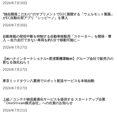
2026年7月30日
“独自開発こだわり”のサプリメントでD2C展開する「ウェルモット製薬」
がEC自動出荷アプリ「シッピーノ」を導入
2026年7月30日
自動車船の荷役中断を抑制する自動車移動用「スケーター」を開発・導
入 ～自力走行できない車両を約5分で移動可能に～
2026年7月27日
【㈱ハナインターナショナル×星清重機運輸㈱】グループ会社で販売力の
更なる強化ねらう
2026年7月27日
東京ミッドタウン八重洲でロボット配送サービスを本格始動
2026年7月27日
上組／コンテナ物流最適化サービスを提供する スタートアップ企業
「OneStream株式会社」への出資のお知らせ
2026年7月21日