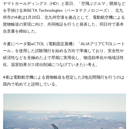
ヤマトホールディングス（HD）と双日、「空飛ぶクルマ」開発など
を手掛ける米BETA Technologies（ベータテクノロジーズ）、北九
州市の4者は1月20日、北九州空港を拠点として、電動航空機による
貨物輸送の実現に向け、共同検証を行うと発表した。同日付で基本
合意書を締結した。
今夏にベータ製eCTOL（電動固定翼機）「ALIAアリアCTOLシート
ール」を使用した試験飛行を始める方向で準備しており、安全性や
経済性などを見極めた上で早期に実用化し、物流効率化や地域活性
化、温室効果ガス排出削減につなげていきたい考え。
4者は電動航空機による貨物輸送を想定した2地点間飛行を行うのは
国内で初めてと説明している。