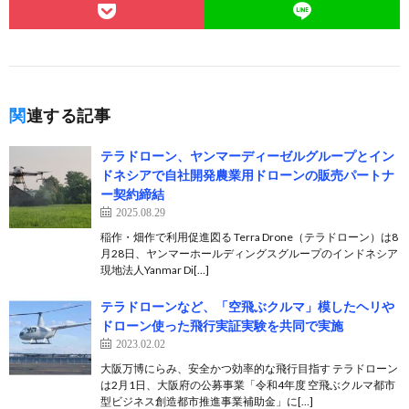
関連する記事
テラドローン、ヤンマーディーゼルグループとイン
ドネシアで自社開発農業用ドローンの販売パートナ
ー契約締結
2025.08.29
稲作・畑作で利用促進図る Terra Drone（テラドローン）は8
月28日、ヤンマーホールディングスグループのインドネシア
現地法人Yanmar Di[…]
テラドローンなど、「空飛ぶクルマ」模したヘリや
ドローン使った飛行実証実験を共同で実施
2023.02.02
大阪万博にらみ、安全かつ効率的な飛行目指す テラドローン
は2月1日、大阪府の公募事業「令和4年度 空飛ぶクルマ都市
型ビジネス創造都市推進事業補助金」に[…]