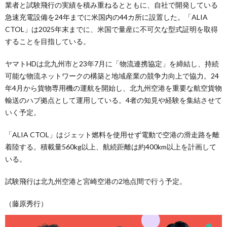
業者と試験飛行の実績を積み重ねるとともに、自社で開発している
急速充電設備を24年までに米国内の44カ所に設置した。「ALIA
CTOL」は2025年末までに、米国で量産に不可欠な型式証明を取得
することを目指している。
ヤマトHDは北九州市と23年7月に「物流連携協定」を締結し、持続
可能な物流ネットワークの構築と地域産業の競争力向上で協力。24
年4月から貨物専用機の運航を開始し、北九州空港を重要な航空貨物
輸送のハブ拠点として運用している。4者の知見や経験を集結させて
いく予定。
「ALIA CTOL」はジェット燃料を使用せず電動で空港の滑走路を離
着陸する。積載量560kg以上、航続距離は約400km以上を計画して
いる。
試験飛行は北九州空港と宮崎空港の2地点間で行う予定。
（藤原秀行）