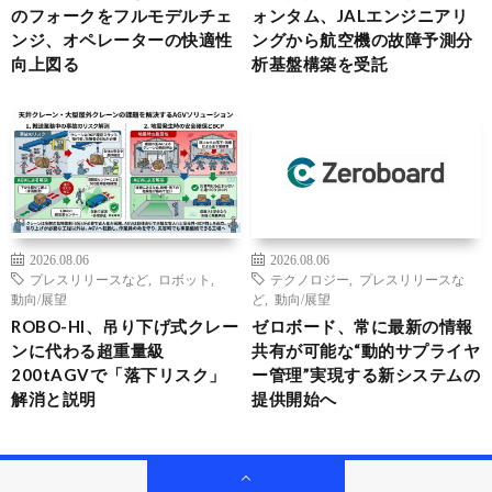
のフォークをフルモデルチェ
ォンタム、JALエンジニアリ
ンジ、オペレーターの快適性
ングから航空機の故障予測分
向上図る
析基盤構築を受託
2026.08.06
2026.08.06
プレスリリースなど
,
ロボット
,
テクノロジー
,
プレスリリースな
動向/展望
ど
,
動向/展望
ROBO-HI、吊り下げ式クレー
ゼロボード、常に最新の情報
ンに代わる超重量級
共有が可能な“動的サプライヤ
200tAGVで「落下リスク」
ー管理”実現する新システムの
解消と説明
提供開始へ