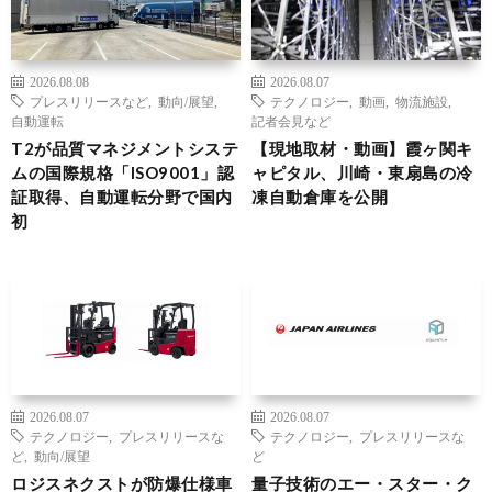
2026.08.08
2026.08.07
プレスリリースなど
,
動向/展望
,
テクノロジー
,
動画
,
物流施設
,
自動運転
記者会見など
T2が品質マネジメントシステ
【現地取材・動画】霞ヶ関キ
ムの国際規格「ISO9001」認
ャピタル、川崎・東扇島の冷
証取得、自動運転分野で国内
凍自動倉庫を公開
初
2026.08.07
2026.08.07
テクノロジー
,
プレスリリースな
テクノロジー
,
プレスリリースな
ど
,
動向/展望
ど
ロジスネクストが防爆仕様車
量子技術のエー・スター・ク