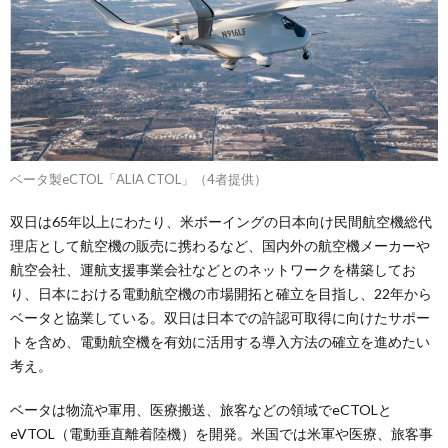
ベータ製eCTOL「ALIA CTOL」（4者提供）
双日は65年以上にわたり、米ボーイングの日本向け民間航空機総代
理店として航空機の販売に携わるなど、国内外の航空機メーカーや
航空会社、運航支援事業会社などとのネットワークを構築してお
り、日本における電動航空機の市場開拓と確立を目指し、22年から
ベータと協業している。双日は日本での許認可取得に向けたサポー
トを含め、電動航空機を有効に活用する導入方法の確立を進めたい
考え。
ベータは物流や軍用、医療搬送、旅客などの領域でeCTOLと
eVTOL（電動垂直離着陸機）を開発。米国では米軍や医療、旅客事