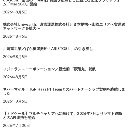
CBcloud、全国の「Marq」施設を起点とした新たな配送プラットフォー
ム「MarqGO」開始
2026年8月5日
株式会社Univearth、倉吉運送株式会社と資本提携〜山陰エリアへ実運送
ネットワークを拡大〜
2026年8月5日
川崎重工業／ばら積運搬船「ARISTOS II」の引き渡し
2026年8月5日
フジトランスコーポレーション／新造船「蓉翔丸」就航
2026年8月5日
ネバーマイル：TGR Haas F1 Teamとのパートナーシップ契約を締結しま
した
2026年8月5日
【トドケール】マルチキャリア化に向けて、2026年7月よりヤマト運輸
とのAPI連携を開始
2026年7月30日