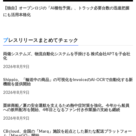
【独自】オープンロジの「AI梱包予測」、トラック必要台数の迅速把握
にも活用本格化
プレスリリースまとめてチェック
両備システムズ、物流自動化システムを手掛ける 株式会社APTを子会社
化
2026年8月9日
Shippio、「輸送中の商品」の可視化をInvoiceのAI-OCRで自動化する新
機能を提供開始
2026年8月9日
栗林商船／夏の安全運航を支えるため熱中症対策を強化。今年から船員
への飲料配布を開始、4年目となるファン付き作業服の支給も継続
2026年8月9日
CBcloud、全国の「Marq」施設を起点とした新たな配送プラットフォー
ム「MarqGO」開始