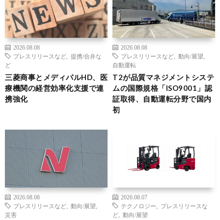
2026.08.08
2026.08.08
プレスリリースなど
,
提携/合弁な
プレスリリースなど
,
動向/展望
,
ど
自動運転
三菱商事とメディパルHD、医
T2が品質マネジメントシステ
療機関の経営効率化支援で連
ムの国際規格「ISO9001」認
携強化
証取得、自動運転分野で国内
初
2026.08.08
2026.08.07
プレスリリースなど
,
動向/展望
,
テクノロジー
,
プレスリリースな
災害
ど
,
動向/展望