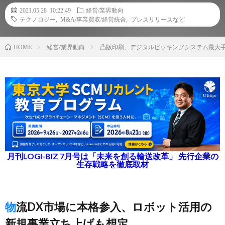
2021.05.28 10:22:49
経営/業界動向
テクノロジー
,
M&A/事業買収/経営統合
,
プレスリリースなど
経営/業界動向
凸版印刷、デジタルピッキングシステム最大
HOME
月刊LOGI-BIZ 7月号は「未来を創る輸送改革」 先行企業の
生存戦略を徹底取材
物流DX市場に本格参入、ロボット活用の
新規事業立ち上げも想定