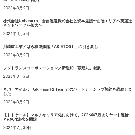
2026年8月5日
株式会社Univearth、倉吉運送株式会社と資本提携〜山陰エリアへ実運送
ネットワークを拡大〜
2026年8月5日
川崎重工業／ばら積運搬船「ARISTOS II」の引き渡し
2026年8月5日
フジトランスコーポレーション／新造船「蓉翔丸」就航
2026年8月5日
ネバーマイル：TGR Haas F1 Teamとのパートナーシップ契約を締結しま
した
2026年8月5日
【トドケール】マルチキャリア化に向けて、2026年7月よりヤマト運輸
とのAPI連携を開始
2026年7月30日