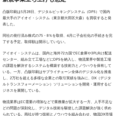
凸版印刷は5月28日、デジタルピッキングシステム（DPS）で国内
最大手のアイオイ・システム（東京都大田区大森）を買収すると発
表した。
同社の発行済み株式の75・8％を取得、6月に子会社化の手続きを完
了する予定。取得額は開示していない。
アイオイ・システムは、国内と海外72カ国でEC倉庫や3PL向け配送
センター、組み立て工場などにDPSを納入し、物流業界や製造工場
の課題を解決するシステムを構築する技術力とノウハウを保有して
いる。一方、凸版印刷はサプライチェーン全体のデジタル化を推進
し、2万社を超える多様な企業との取引実績を強みに、DX（デジタ
ルトランスフォーメーション）ソリューションを開発・運用するビ
ジネスを展開している。
物流業界はEC需要の増加などで業務量が拡大する一方、人手不足な
どの問題が深刻化し、デジタル技術を駆使した課題解決が強く求め
られている。両社が持つ技術とノウハウを組み合わせ、物流DX市場