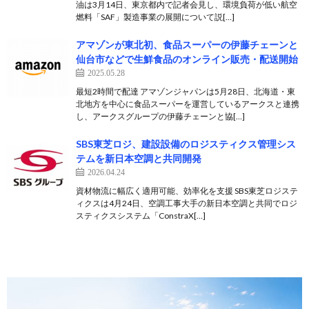
油は3月14日、東京都内で記者会見し、環境負荷が低い航空
燃料「SAF」製造事業の展開について説[…]
アマゾンが東北初、食品スーパーの伊藤チェーンと
仙台市などで生鮮食品のオンライン販売・配送開始
2025.05.28
最短2時間で配達 アマゾンジャパンは5月28日、北海道・東
北地方を中心に食品スーパーを運営しているアークスと連携
し、アークスグループの伊藤チェーンと協[…]
SBS東芝ロジ、建設設備のロジスティクス管理シス
テムを新日本空調と共同開発
2026.04.24
資材物流に幅広く適用可能、効率化を支援 SBS東芝ロジステ
ィクスは4月24日、空調工事大手の新日本空調と共同でロジ
スティクスシステム「ConstraX[…]