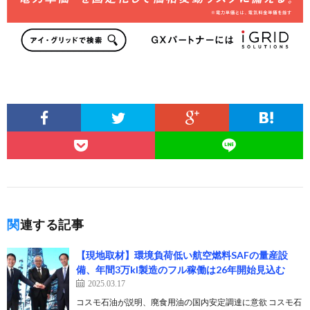
関連する記事
【現地取材】環境負荷低い航空燃料SAFの量産設
備、年間3万kl製造のフル稼働は26年開始見込む
2025.03.17
コスモ石油が説明、廃食用油の国内安定調達に意欲 コスモ石