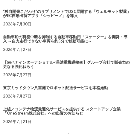
“独自開発こだわり”のサプリメントでD2C展開する「ウェルモット製薬」
がEC自動出荷アプリ「シッピーノ」を導入
2026年7月30日
自動車船の荷役中断を抑制する自動車移動用「スケーター」を開発・導
入 ～自力走行できない車両を約5分で移動可能に～
2026年7月27日
【㈱ハナインターナショナル×星清重機運輸㈱】グループ会社で販売力の
更なる強化ねらう
2026年7月27日
東京ミッドタウン八重洲でロボット配送サービスを本格始動
2026年7月27日
上組／コンテナ物流最適化サービスを提供する スタートアップ企業
「OneStream株式会社」への出資のお知らせ
2026年7月21日