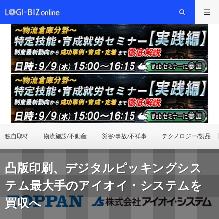
独自取材
物流施設/不動産
災害/事故/不祥事
テクノロジー/製品
凸版印刷、デジタルピッキングシス
テム最大手のアイオイ・システムを
買収へ