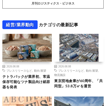
月刊ロジスティクス・ビジネス
経営/業界動向
カテゴリの最新記事
2026.08.08
2026.08.08
プレスリリースなど
,
動向/展望
プレスリリースなど
,
動向/展望
,
物流施設
テトラパックが業界初、常温
東京団地倉庫が60周年、「共
保存可能なツナ製品向け紙容
同型」53.8万㎡を運営
器を発表