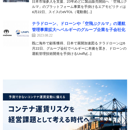
日本市場参入を支援、23年めどに製品販売開始へ 「空飛ぶク
ルマ」のプラットフォーム事業を手掛けるエアモビリティは
6月22日、スイスのeVTOL（電動垂[…]
テラドローン、ドローンや「空飛ぶクルマ」の運航
管理事業拡大へベルギーのグループ企業を子会社化
2023.08.22
既に海外で顧客獲得、日本で展開加速図る テラドローンは8
月22日、グループ会社でベルギーに本拠を置き、ドローンの
運航管理技術開発を手掛けるUnifly[…]