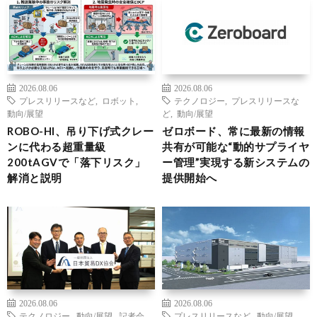
2026.08.06
2026.08.06
プレスリリースなど
,
ロボット
,
テクノロジー
,
プレスリリースな
動向/展望
ど
,
動向/展望
ROBO-HI、吊り下げ式クレー
ゼロボード、常に最新の情報
ンに代わる超重量級
共有が可能な“動的サプライヤ
200tAGVで「落下リスク」
ー管理”実現する新システムの
解消と説明
提供開始へ
2026.08.06
2026.08.06
テクノロジー
,
動向/展望
,
記者会
プレスリリースなど
,
動向/展望
,