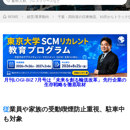
雇用/人材
,
プレスリリースなど
経営/業界動向
千葉・四街道の日東物流、10月からトラック
HOME
月刊LOGI-BIZ 7月号は「未来を創る輸送改革」 先行企業の
生存戦略を徹底取材
従業員や家族の受動喫煙防止重視、駐車中
も対象