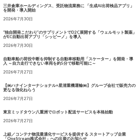
三井倉庫ホールディングス、受託物流業務に 「生成AI出荷検品アプリ」
を開発・導入開始
2026年7月30日
“独自開発こだわり”のサプリメントでD2C展開する「ウェルモット製薬」
がEC自動出荷アプリ「シッピーノ」を導入
2026年7月30日
自動車船の荷役中断を抑制する自動車移動用「スケーター」を開発・導
入 ～自力走行できない車両を約5分で移動可能に～
2026年7月27日
【㈱ハナインターナショナル×星清重機運輸㈱】グループ会社で販売力の
更なる強化ねらう
2026年7月27日
東京ミッドタウン八重洲でロボット配送サービスを本格始動
2026年7月27日
上組／コンテナ物流最適化サービスを提供する スタートアップ企業
「OneStream株式会社」への出資のお知らせ