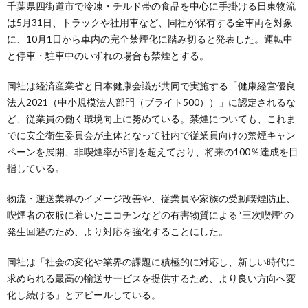
千葉県四街道市で冷凍・チルド帯の食品を中心に手掛ける日東物流
は5月31日、トラックや社用車など、同社が保有する全車両を対象
に、10月1日から車内の完全禁煙化に踏み切ると発表した。運転中
と停車・駐車中のいずれの場合も禁煙とする。
同社は経済産業省と日本健康会議が共同で実施する「健康経営優良
法人2021（中小規模法人部門（ブライト500））」に認定されるな
ど、従業員の働く環境向上に努めている。禁煙についても、これま
でに安全衛生委員会が主体となって社内で従業員向けの禁煙キャン
ペーンを展開、非喫煙率が5割を超えており、将来の100％達成を目
指している。
物流・運送業界のイメージ改善や、従業員や家族の受動喫煙防止、
喫煙者の衣服に着いたニコチンなどの有害物質による“三次喫煙”の
発生回避のため、より対応を強化することにした。
同社は「社会の変化や業界の課題に積極的に対応し、新しい時代に
求められる最高の輸送サービスを提供するため、より良い方向へ変
化し続ける」とアピールしている。