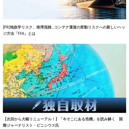
[PR]地政学リスク、港湾混雑…コンテナ運賃の変動リスクへの新しいヘッ
ジ方法「FFA」とは
【次回から大幅リニューアル！】「今そこにある危機」を読み解く 国
際ジャーナリスト・ビニシウス氏