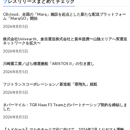
プレスリリースまとめてチェック
CBcloud、全国の「Marq」施設を起点とした新たな配送プラットフォー
ム「MarqGO」開始
2026年8月5日
株式会社Univearth、倉吉運送株式会社と資本提携〜山陰エリアへ実運送
ネットワークを拡大〜
2026年8月5日
川崎重工業／ばら積運搬船「ARISTOS II」の引き渡し
2026年8月5日
フジトランスコーポレーション／新造船「蓉翔丸」就航
2026年8月5日
ネバーマイル：TGR Haas F1 Teamとのパートナーシップ契約を締結しま
した
2026年8月5日
【トドケール】マルチキャリア化に向けて、2026年7月よりヤマト運輸