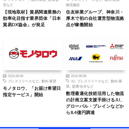
見など
物流施設
【現地取材】貿易関連業務の
住友林業グループ、神奈川・
効率化目指す業界団体「日本
厚木で初の自社運営型物流拠
貿易DX協会」が発足
点が稼働開始
2026.08.06
2026.08.06
プレスリリースなど
,
動向/展望
AI
,
プレスリリースなど
,
動向/展
望
,
提携/合弁など
モノタロウ、「お届け希望日
数理最適化技術活用した物流
指定サービス」開始
の計画立案支援手掛けるJIJ、
グローバル・ブレインなどか
ら8.4億円調達