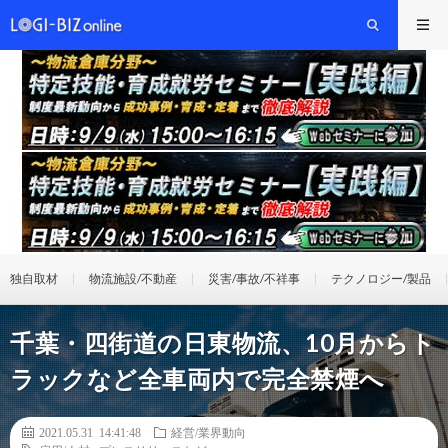
独自取材
物流施設/不動産
災害/事故/不祥事
テクノロジー/製品
千葉・四街道の日東物流、10月からト
ラックなど全車両内で完全禁煙へ
2021.05.31 14:41:48
経営/業界動向