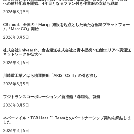
への飲料配布を開始、4年目となるファン付き作業服の支給も継続
2026年8月9日
CBcloud、全国の「Marq」施設を起点とした新たな配送プラットフォー
ム「MarqGO」開始
2026年8月5日
株式会社Univearth、倉吉運送株式会社と資本提携〜山陰エリアへ実運送
ネットワークを拡大〜
2026年8月5日
川崎重工業／ばら積運搬船「ARISTOS II」の引き渡し
2026年8月5日
フジトランスコーポレーション／新造船「蓉翔丸」就航
2026年8月5日
ネバーマイル：TGR Haas F1 Teamとのパートナーシップ契約を締結しま
した
2026年8月5日