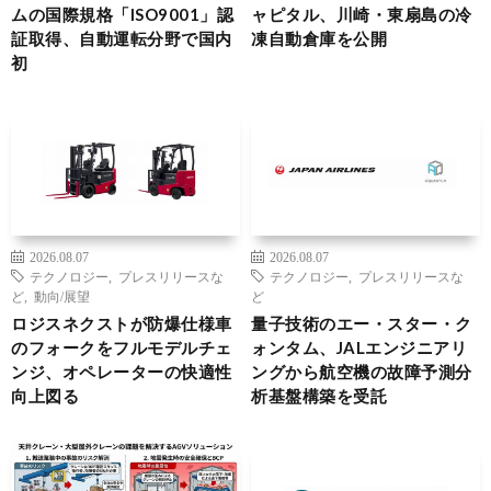
ムの国際規格「ISO9001」認
ャピタル、川崎・東扇島の冷
証取得、自動運転分野で国内
凍自動倉庫を公開
初
2026.08.07
2026.08.07
テクノロジー
,
プレスリリースな
テクノロジー
,
プレスリリースな
ど
,
動向/展望
ど
ロジスネクストが防爆仕様車
量子技術のエー・スター・ク
のフォークをフルモデルチェ
ォンタム、JALエンジニアリ
ンジ、オペレーターの快適性
ングから航空機の故障予測分
向上図る
析基盤構築を受託