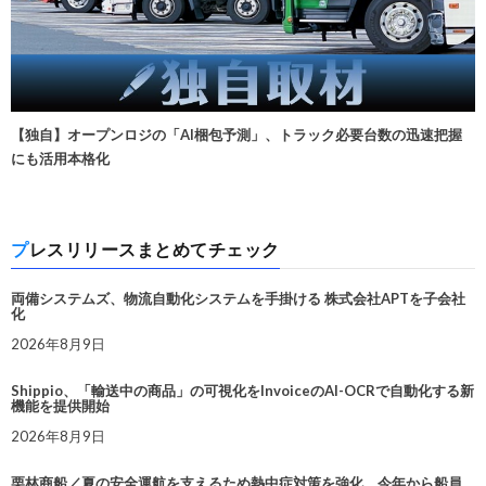
【独自】オープンロジの「AI梱包予測」、トラック必要台数の迅速把握
にも活用本格化
プレスリリースまとめてチェック
両備システムズ、物流自動化システムを手掛ける 株式会社APTを子会社
化
2026年8月9日
Shippio、「輸送中の商品」の可視化をInvoiceのAI-OCRで自動化する新
機能を提供開始
2026年8月9日
栗林商船／夏の安全運航を支えるため熱中症対策を強化。今年から船員