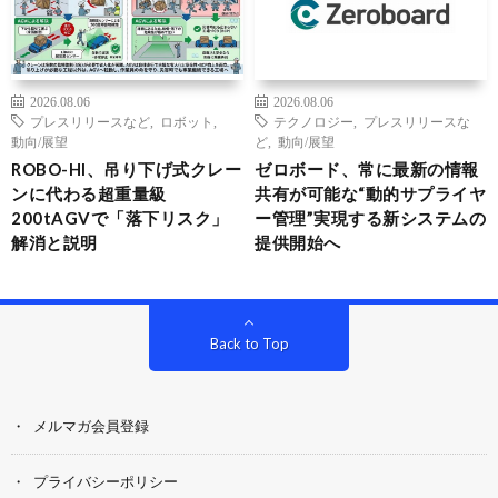
2026.08.06
2026.08.06
プレスリリースなど
,
ロボット
,
テクノロジー
,
プレスリリースな
動向/展望
ど
,
動向/展望
ROBO-HI、吊り下げ式クレー
ゼロボード、常に最新の情報
ンに代わる超重量級
共有が可能な“動的サプライヤ
200tAGVで「落下リスク」
ー管理”実現する新システムの
解消と説明
提供開始へ
Back to Top
メルマガ会員登録
プライバシーポリシー