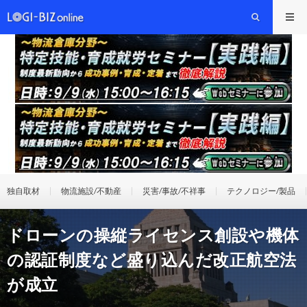
独自取材
物流施設/不動産
災害/事故/不祥事
テクノロジー/製品
ドローンの操縦ライセンス創設や機体
の認証制度など盛り込んだ改正航空法
が成立