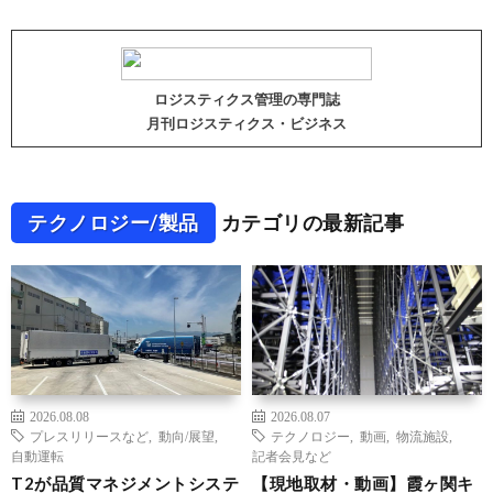
ロジスティクス管理の専門誌
月刊ロジスティクス・ビジネス
テクノロジー/製品
カテゴリの最新記事
2026.08.08
2026.08.07
プレスリリースなど
,
動向/展望
,
テクノロジー
,
動画
,
物流施設
,
自動運転
記者会見など
T2が品質マネジメントシステ
【現地取材・動画】霞ヶ関キ