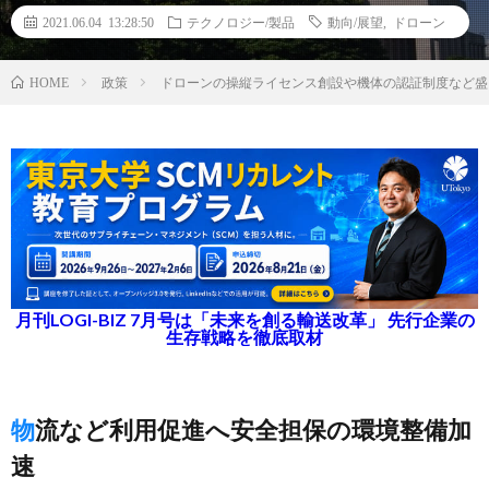
2021.06.04 13:28:50
テクノロジー/製品
動向/展望
,
ドローン
政策
ドローンの操縦ライセンス創設や機体の認証制度など盛
HOME
月刊LOGI-BIZ 7月号は「未来を創る輸送改革」 先行企業の
生存戦略を徹底取材
物流など利用促進へ安全担保の環境整備加
速