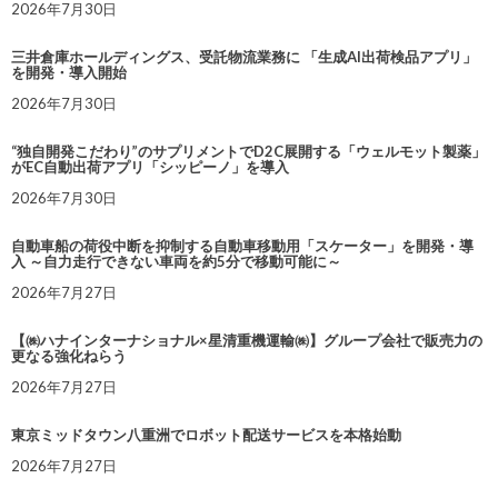
2026年7月30日
三井倉庫ホールディングス、受託物流業務に 「生成AI出荷検品アプリ」
を開発・導入開始
2026年7月30日
“独自開発こだわり”のサプリメントでD2C展開する「ウェルモット製薬」
がEC自動出荷アプリ「シッピーノ」を導入
2026年7月30日
自動車船の荷役中断を抑制する自動車移動用「スケーター」を開発・導
入 ～自力走行できない車両を約5分で移動可能に～
2026年7月27日
【㈱ハナインターナショナル×星清重機運輸㈱】グループ会社で販売力の
更なる強化ねらう
2026年7月27日
東京ミッドタウン八重洲でロボット配送サービスを本格始動
2026年7月27日