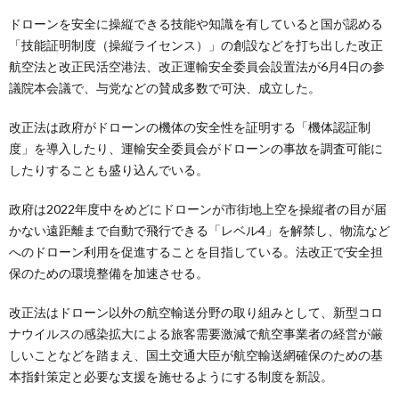
ドローンを安全に操縦できる技能や知識を有していると国が認める
「技能証明制度（操縦ライセンス）」の創設などを打ち出した改正
航空法と改正民活空港法、改正運輸安全委員会設置法が6月4日の参
議院本会議で、与党などの賛成多数で可決、成立した。
改正法は政府がドローンの機体の安全性を証明する「機体認証制
度」を導入したり、運輸安全委員会がドローンの事故を調査可能に
したりすることも盛り込んでいる。
政府は2022年度中をめどにドローンが市街地上空を操縦者の目が届
かない遠距離まで自動で飛行できる「レベル4」を解禁し、物流など
へのドローン利用を促進することを目指している。法改正で安全担
保のための環境整備を加速させる。
改正法はドローン以外の航空輸送分野の取り組みとして、新型コロ
ナウイルスの感染拡大による旅客需要激減で航空事業者の経営が厳
しいことなどを踏まえ、国土交通大臣が航空輸送網確保のための基
本指針策定と必要な支援を施せるようにする制度を新設。