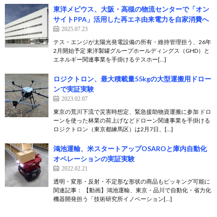
東洋メビウス、大阪・高槻の物流センターで「オン
サイトPPA」活用した再エネ由来電力を自家消費へ
2025.07.23
テス・エンジが太陽光発電設備の所有・維持管理担う、26年
2月開始予定 東洋製罐グループホールディングス（GHD）と
エネルギー関連事業を手掛けるテスホー[…]
ロジクトロン、最大積載量55kgの大型運搬用ドロー
ンで実証実験
2023.02.07
東京の荒川下流で災害時想定、緊急援助物資運搬に参加 ドロ
ーンを使った林業の荷上げなどドローン関連事業を手掛ける
ロジクトロン（東京都練馬区）は2月7日、[…]
鴻池運輸、米スタートアップOSAROと庫内自動化
オペレーションの実証実験
2022.02.21
透明・変形・反射・不定形な形状の商品もピッキング可能に
関連記事： 【動画】鴻池運輸、東京・品川で自動化・省力化
機器開発担う「技術研究所イノベーション[…]