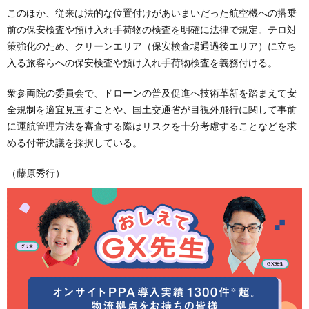
このほか、従来は法的な位置付けがあいまいだった航空機への搭乗
前の保安検査や預け入れ手荷物の検査を明確に法律で規定。テロ対
策強化のため、クリーンエリア（保安検査場通過後エリア）に立ち
入る旅客らへの保安検査や預け入れ手荷物検査を義務付ける。
衆参両院の委員会で、ドローンの普及促進へ技術革新を踏まえて安
全規制を適宜見直すことや、国土交通省が目視外飛行に関して事前
に運航管理方法を審査する際はリスクを十分考慮することなどを求
める付帯決議を採択している。
（藤原秀行）