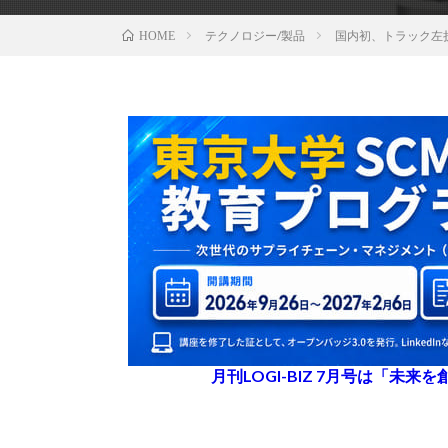
テクノロジー/製品
国内初、トラック左
HOME
月刊LOGI-BIZ 7月号は「未