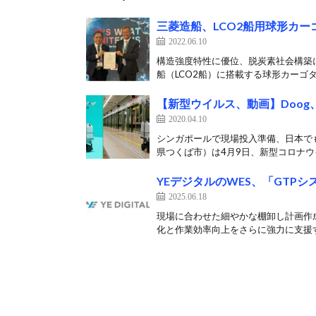
三菱造船、LCO2船用球形カ
2022.06.10
構造強度特性に優位、脱炭素社会構築に
船（LCO2船）に搭載する球形カーゴタ
【新型ウイルス、動画】Doo
2020.04.10
シンガポールで現場投入準備、日本でも
県つくば市）は4月9日、新型コロナウイ
YEデジタルのWES、「GTP
2025.06.18
現場に合わせた細やかな棚卸し計画作成など
化と作業効率向上をさらに強力に支援す