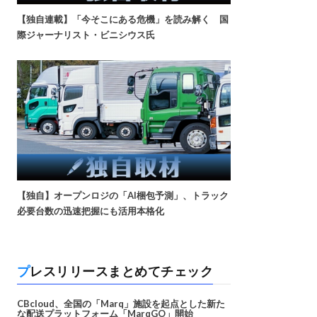
【独自連載】「今そこにある危機」を読み解く 国
際ジャーナリスト・ビニシウス氏
【独自】オープンロジの「AI梱包予測」、トラック
必要台数の迅速把握にも活用本格化
プレスリリースまとめてチェック
CBcloud、全国の「Marq」施設を起点とした新た
な配送プラットフォーム「MarqGO」開始