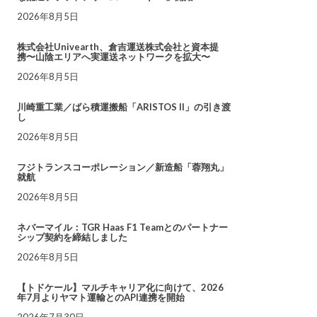
2026年8月5日
株式会社Univearth、倉吉運送株式会社と資本提
携〜山陰エリアへ実運送ネットワークを拡大〜
2026年8月5日
川崎重工業／ばら積運搬船「ARISTOS II」の引き渡
し
2026年8月5日
フジトランスコーポレーション／新造船「蓉翔丸」
就航
2026年8月5日
ネバーマイル：TGR Haas F1 Teamとのパートナー
シップ契約を締結しました
2026年8月5日
【トドケール】マルチキャリア化に向けて、2026
年7月よりヤマト運輸とのAPI連携を開始
2026年7月30日