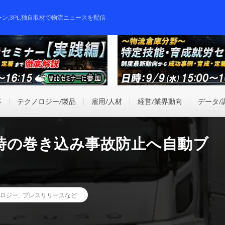
ーン,3PL,独自取材で物流ニュースを配信
事
テクノロジー/製品
雇用/人材
経営/業界動向
データ/
時の巻き込み事故防止へ自動ブ
ロジー
,
プレスリリースなど