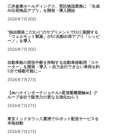
三井倉庫ホールディングス、受託物流業務に 「生成
AI出荷検品アプリ」を開発・導入開始
2026年7月30日
“独自開発こだわり”のサプリメントでD2C展開する
「ウェルモット製薬」がEC自動出荷アプリ「シッピ
ーノ」を導入
2026年7月30日
自動車船の荷役中断を抑制する自動車移動用「スケ
ーター」を開発・導入 ～自力走行できない車両を約
5分で移動可能に～
2026年7月27日
【㈱ハナインターナショナル×星清重機運輸㈱】グ
ループ会社で販売力の更なる強化ねらう
2026年7月27日
東京ミッドタウン八重洲でロボット配送サービスを
本格始動
2026年7月27日