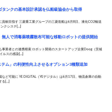
ーゴタンクの基本設計承認を仏船級協会から取得
貢献目指す 三菱重工業グループの三菱造船は6月8日、液化CO2輸送
ンクシステ[…]
g、無人で消毒薬噴霧散布可能な移動ロボットの提供開始
事業者との連携模索 ロボット開発のスタートアップ企業Doog（茨城
ルスの感染[…]
システム」の利便性向上させるオプション3種類追加
可能に YE DIGITAL（YEデジタル）は6月17日、物流倉庫の自動
る[…]