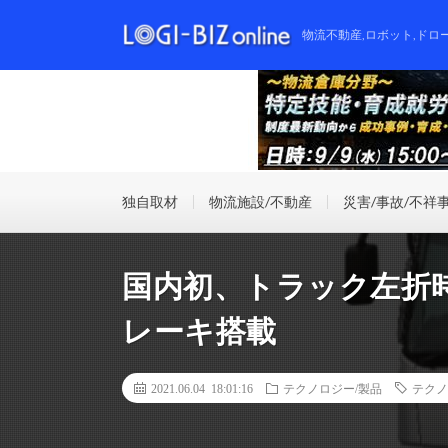
物流不動産,ロボット,ドロ
独自取材
物流施設/不動産
災害/事故/不祥
国内初、トラック左折
レーキ搭載
2021.06.04 18:01:16
テクノロジー/製品
テクノ