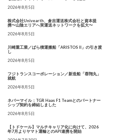
2026年8月5日
株式会社Univearth、倉吉運送株式会社と資本提
携〜山陰エリアへ実運送ネットワークを拡大〜
2026年8月5日
川崎重工業／ばら積運搬船「ARISTOS II」の引き渡
し
2026年8月5日
フジトランスコーポレーション／新造船「蓉翔丸」
就航
2026年8月5日
ネバーマイル：TGR Haas F1 Teamとのパートナー
シップ契約を締結しました
2026年8月5日
【トドケール】マルチキャリア化に向けて、2026
年7月よりヤマト運輸とのAPI連携を開始
2026年7月30日