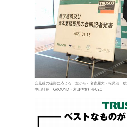
会見後の撮影に応じる（左から）名古屋大・松尾清一総
中山社長、GROUND・宮田啓友社長CEO