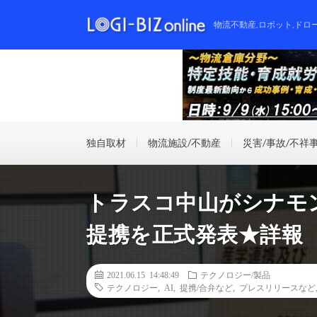
物流不動産,ロボット,ドロ
独自取材
物流施設/不動産
災害/事故/不祥
トラスコ中山がシナモン
提携を正式発表★詳報
2021.06.15 14:48:49
テクノロジー/製品
テクノロジー
,
AI
,
提携/合弁など
,
プレスリリースなど