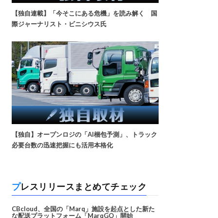
【独自連載】「今そこにある危機」を読み解く 国
際ジャーナリスト・ビニシウス氏
【独自】オープンロジの「AI梱包予測」、トラック
必要台数の迅速把握にも活用本格化
プレスリリースまとめてチェック
CBcloud、全国の「Marq」施設を起点とした新た
な配送プラットフォーム「MarqGO」開始