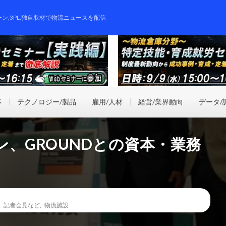
ーン,3PL,独自取材で物流ニュースを配信
事
テクノロジー/製品
雇用/人材
経営/業界動向
データ/
、GROUNDとの資本・業務
,
記者会見など
,
物流施設