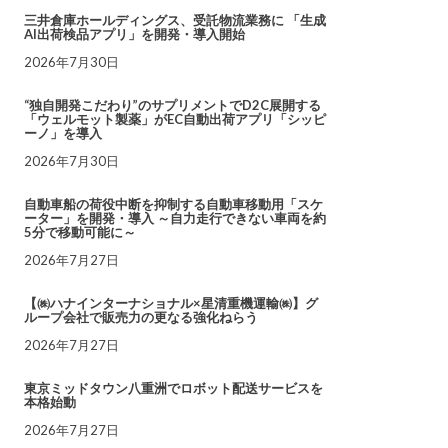
三井倉庫ホールディングス、受託物流業務に 「生成
AI出荷検品アプリ」を開発・導入開始
2026年7月30日
“独自開発こだわり”のサプリメントでD2C展開する
「ウェルモット製薬」がEC自動出荷アプリ「シッピ
ーノ」を導入
2026年7月30日
自動車船の荷役中断を抑制する自動車移動用「スケ
ーター」を開発・導入 ～自力走行できない車両を約
5分で移動可能に～
2026年7月27日
【㈱ハナインターナショナル×星清重機運輸㈱】グ
ループ会社で販売力の更なる強化ねらう
2026年7月27日
東京ミッドタウン八重洲でロボット配送サービスを
本格始動
2026年7月27日