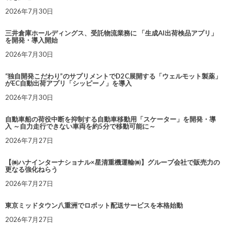
2026年7月30日
三井倉庫ホールディングス、受託物流業務に 「生成AI出荷検品アプリ」
を開発・導入開始
2026年7月30日
“独自開発こだわり”のサプリメントでD2C展開する「ウェルモット製薬」
がEC自動出荷アプリ「シッピーノ」を導入
2026年7月30日
自動車船の荷役中断を抑制する自動車移動用「スケーター」を開発・導
入 ～自力走行できない車両を約5分で移動可能に～
2026年7月27日
【㈱ハナインターナショナル×星清重機運輸㈱】グループ会社で販売力の
更なる強化ねらう
2026年7月27日
東京ミッドタウン八重洲でロボット配送サービスを本格始動
2026年7月27日