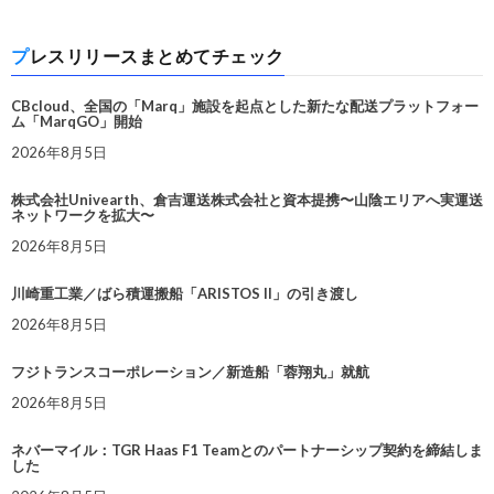
プレスリリースまとめてチェック
CBcloud、全国の「Marq」施設を起点とした新たな配送プラットフォー
ム「MarqGO」開始
2026年8月5日
株式会社Univearth、倉吉運送株式会社と資本提携〜山陰エリアへ実運送
ネットワークを拡大〜
2026年8月5日
川崎重工業／ばら積運搬船「ARISTOS II」の引き渡し
2026年8月5日
フジトランスコーポレーション／新造船「蓉翔丸」就航
2026年8月5日
ネバーマイル：TGR Haas F1 Teamとのパートナーシップ契約を締結しま
した