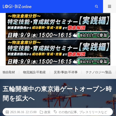
独自取材
物流施設/不動産
災害/事故/不祥事
テクノロジー/製品
五輪開催中の東京港ゲートオープン時
間を拡大へ
2021.06.16 22:15:00
政策
その他の記事
,
プレスリリースなど