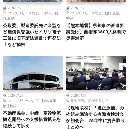
2026.07.29
2026.07.29
プレスリリースなど
,
不祥事
,
動
プレスリリースなど
,
動向/展望
,
向/展望
災害
公取委、製造委託先に金型な
【熊本地震】県知事の派遣要
ど無償保管強いたイリソ電子
請受け、自衛隊3600人体制で
工業に旧下請法違反で再発防
災害対応
止など勧告
2026.07.23
2026.07.17
プレスリリースなど
,
動向/展望
,
動向/展望
,
記者会見など
物流施設
【現地取材】「適正原価」の
不動産協会、中継・基幹物流
枠組み議論する有識者検討会
拠点開発への支援措置拡充を
が初会合、26年中に提言取り
継続して訴え
まとめへ