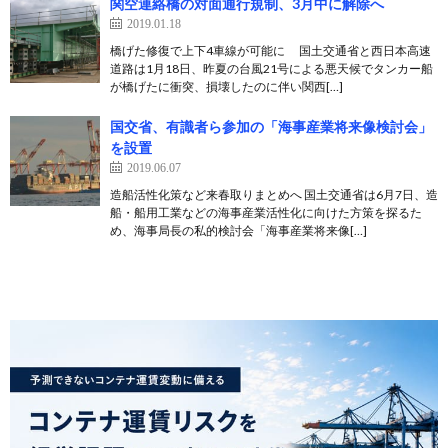
関空連絡橋の対面通行規制、3月中に解除へ
2019.01.18
橋げた修復で上下4車線が可能に 国土交通省と西日本高速
道路は1月18日、昨夏の台風21号による悪天候でタンカー船
が橋げたに衝突、損壊したのに伴い関西[…]
国交省、有識者ら参加の「海事産業将来像検討会」
を設置
2019.06.07
造船活性化策など来春取りまとめへ 国土交通省は6月7日、造
船・船用工業などの海事産業活性化に向けた方策を探るた
め、海事局長の私的検討会「海事産業将来像[…]