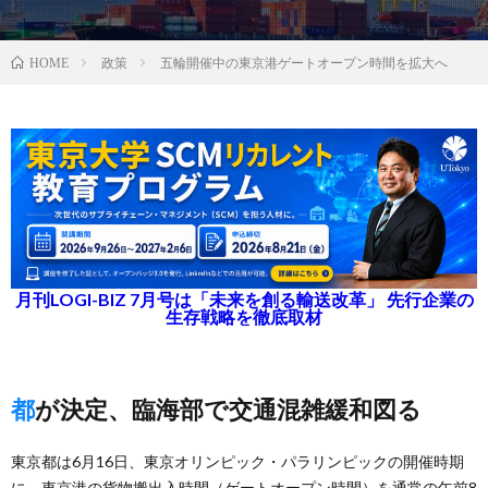
政策
五輪開催中の東京港ゲートオープン時間を拡大へ
HOME
月刊LOGI-BIZ 7月号は「未来を創る輸送改革」 先行企業の
生存戦略を徹底取材
都が決定、臨海部で交通混雑緩和図る
東京都は6月16日、東京オリンピック・パラリンピックの開催時期
に、東京港の貨物搬出入時間（ゲートオープン時間）を通常の午前8