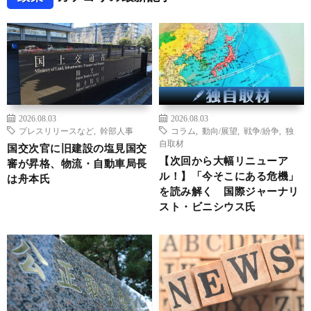
2026.08.03
2026.08.03
プレスリリースなど
,
幹部人事
コラム
,
動向/展望
,
戦争/紛争
,
独
自取材
国交次官に旧建設の塩見国交
【次回から大幅リニューア
審が昇格、物流・自動車局長
ル！】「今そこにある危機」
は舟本氏
を読み解く 国際ジャーナリ
スト・ビニシウス氏