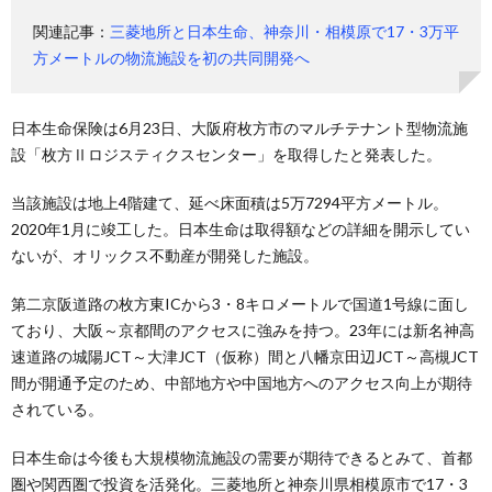
関連記事：
三菱地所と日本生命、神奈川・相模原で17・3万平
方メートルの物流施設を初の共同開発へ
日本生命保険は6月23日、大阪府枚方市のマルチテナント型物流施
設「枚方Ⅱロジスティクスセンター」を取得したと発表した。
当該施設は地上4階建て、延べ床面積は5万7294平方メートル。
2020年1月に竣工した。日本生命は取得額などの詳細を開示してい
ないが、オリックス不動産が開発した施設。
第二京阪道路の枚方東ICから3・8キロメートルで国道1号線に面し
ており、大阪～京都間のアクセスに強みを持つ。23年には新名神高
速道路の城陽JCT～大津JCT（仮称）間と八幡京田辺JCT～高槻JCT
間が開通予定のため、中部地方や中国地方へのアクセス向上が期待
されている。
日本生命は今後も大規模物流施設の需要が期待できるとみて、首都
圏や関西圏で投資を活発化。三菱地所と神奈川県相模原市で17・3