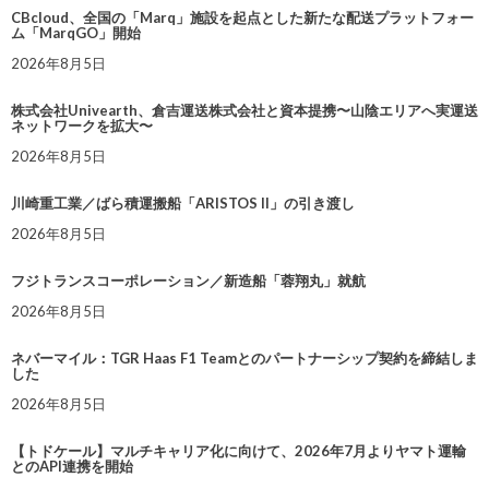
CBcloud、全国の「Marq」施設を起点とした新たな配送プラットフォー
ム「MarqGO」開始
2026年8月5日
株式会社Univearth、倉吉運送株式会社と資本提携〜山陰エリアへ実運送
ネットワークを拡大〜
2026年8月5日
川崎重工業／ばら積運搬船「ARISTOS II」の引き渡し
2026年8月5日
フジトランスコーポレーション／新造船「蓉翔丸」就航
2026年8月5日
ネバーマイル：TGR Haas F1 Teamとのパートナーシップ契約を締結しま
した
2026年8月5日
【トドケール】マルチキャリア化に向けて、2026年7月よりヤマト運輸
とのAPI連携を開始