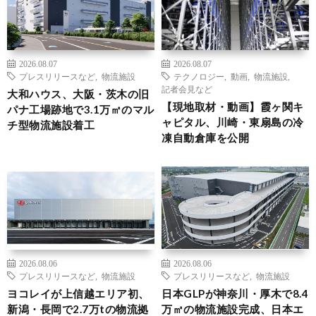
2026.08.07
2026.08.07
プレスリリースなど
,
物流施設
テクノロジー
,
動画
,
物流施設
,
記者会見など
大和ハウス、大阪・茨木の旧
【現地取材・動画】霞ヶ関キ
パナ工場跡地で3.1万㎡のマル
ャピタル、川崎・東扇島の冷
チ型物流施設着工
凍自動倉庫を公開
2026.08.06
2026.08.06
プレスリリースなど
,
物流施設
プレスリリースなど
,
物流施設
ヨコレイが上信越エリア初、
日本GLPが神奈川・厚木で8.4
新潟・長岡で2.7万tの物流拠
万㎡の物流施設完成、日本エ