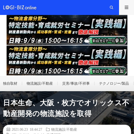
独自取材
物流施設/不動産
災害/事故/不祥事
テクノロジー/製品
日本生命、大阪・枚方でオリックス不
動産開発の物流施設を取得
2021.06.23 18:44:27
物流施設/不動産