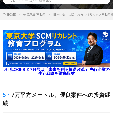
プレスリリースなど
,
物流施設
物流施設/不動産
日本生命、大阪・枚方でオリックス不動産
HOME
月刊LOGI-BIZ 7月号は「未来を創る輸送改革」 先行企業の
生存戦略を徹底取材
5・7万平方メートル、優良案件への投資継
続