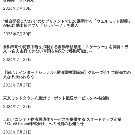
2026年7月30日
“独自開発こだわり”のサプリメントでD2C展開する「ウェルモット製薬」
がEC自動出荷アプリ「シッピーノ」を導入
2026年7月30日
自動車船の荷役中断を抑制する自動車移動用「スケーター」を開発・導
入 ～自力走行できない車両を約5分で移動可能に～
2026年7月27日
【㈱ハナインターナショナル×星清重機運輸㈱】グループ会社で販売力の
更なる強化ねらう
2026年7月27日
東京ミッドタウン八重洲でロボット配送サービスを本格始動
2026年7月27日
上組／コンテナ物流最適化サービスを提供する スタートアップ企業
「OneStream株式会社」への出資のお知らせ
2026年7月21日