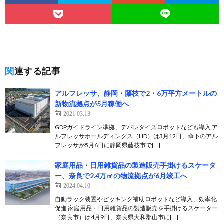
関連する記事
アルフレッサ、静岡・藤枝で2・6万平方メートルの
新物流拠点が5月稼働へ
2021.03.13
GDPガイドライン準拠、デパレタイズロボットなども導入 ア
ルフレッサホールディングス（HD）は3月12日、傘下のアル
フレッサが5月6日に静岡県藤枝市で[…]
家庭用品・日用雑貨品の製造販売手掛けるスケータ
ー、奈良で2.4万㎡の物流拠点が6月竣工へ
2024.04.10
自動ラック装置やピッキング補助ロボットなど導入、効率化
促進 家庭用品・日用雑貨品の製造販売を手掛けるスケーター
（奈良市）は4月9日、奈良県大和郡山市に[…]