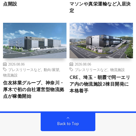
点開設
マソンや真栄運輸など入居決
定
2026.08.06
2026.08.06
プレスリリースなど
,
動向/展望
,
プレスリリースなど
,
物流施設
物流施設
CRE、埼玉・朝霞で同一エリ
住友林業グループ、神奈川・
ア内の物流施設2棟目開発に
厚木で初の自社運営型物流拠
本格着手
点が稼働開始
Back to Top