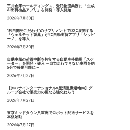
三井倉庫ホールディングス、受託物流業務に 「生成
AI出荷検品アプリ」を開発・導入開始
2026年7月30日
“独自開発こだわり”のサプリメントでD2C展開する
「ウェルモット製薬」がEC自動出荷アプリ「シッピ
ーノ」を導入
2026年7月30日
自動車船の荷役中断を抑制する自動車移動用「スケ
ーター」を開発・導入 ～自力走行できない車両を約
5分で移動可能に～
2026年7月27日
【㈱ハナインターナショナル×星清重機運輸㈱】グ
ループ会社で販売力の更なる強化ねらう
2026年7月27日
東京ミッドタウン八重洲でロボット配送サービスを
本格始動
2026年7月27日