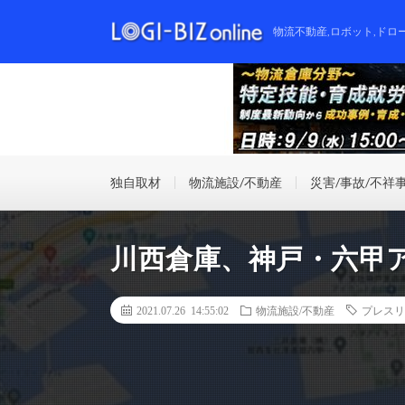
物流不動産,ロボット,ドロ
独自取材
物流施設/不動産
災害/事故/不祥
川西倉庫、神戸・六甲
2021.07.26 14:55:02
物流施設/不動産
プレスリ