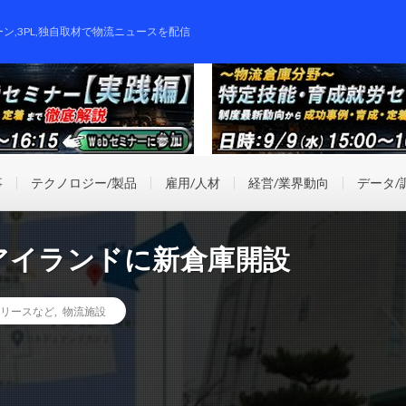
ーン,3PL,独自取材で物流ニュースを配信
事
テクノロジー/製品
雇用/人材
経営/業界動向
データ/
アイランドに新倉庫開設
リースなど
,
物流施設