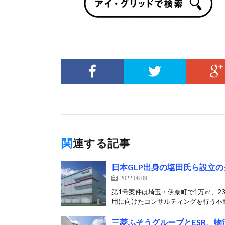
関連する記事
日本GLP出身の塩田氏ら設立
2022.06.09
第1号案件は埼玉・伊奈町で1万㎡、2
用に向けたコンサルティングを行う不動
三菱ふそうグループとESR、