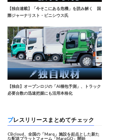
【独自連載】「今そこにある危機」を読み解く 国
際ジャーナリスト・ビニシウス氏
【独自】オープンロジの「AI梱包予測」、トラック
必要台数の迅速把握にも活用本格化
プレスリリースまとめてチェック
CBcloud、全国の「Marq」施設を起点とした新た
な配送プラットフォーム「MarqGO」開始