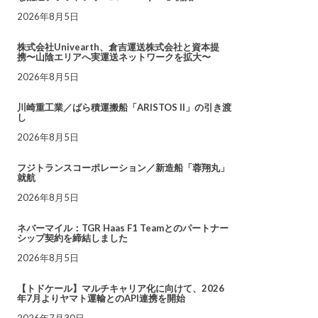
2026年8月5日
株式会社Univearth、倉吉運送株式会社と資本提
携〜山陰エリアへ実運送ネットワークを拡大〜
2026年8月5日
川崎重工業／ばら積運搬船「ARISTOS II」の引き渡
し
2026年8月5日
フジトランスコーポレーション／新造船「蓉翔丸」
就航
2026年8月5日
ネバーマイル：TGR Haas F1 Teamとのパートナー
シップ契約を締結しました
2026年8月5日
【トドケール】マルチキャリア化に向けて、2026
年7月よりヤマト運輸とのAPI連携を開始
2026年7月30日