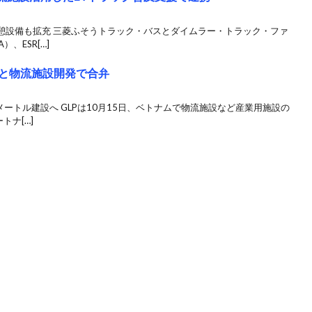
憩設備も拡充 三菱ふそうトラック・バスとダイムラー・トラック・ファ
、ESR[…]
ーと物流施設開発で合弁
ートル建設へ GLPは10月15日、ベトナムで物流施設など産業用施設の
トナ[…]