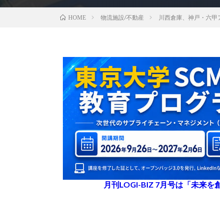
物流施設/不動産
川西倉庫、神戸・六甲
HOME
月刊LOGI-BIZ 7月号は「未