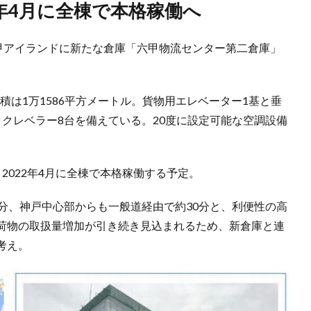
22年4月に全棟で本格稼働へ
六甲アイランドに新たな倉庫「六甲物流センター第二倉庫」
積は1万1586平方メートル。貨物用エレベーター1基と垂
クレベラー8台を備えている。20度に設定可能な空調設備
2022年4月に全棟で本格稼働する予定。
分、神戸中心部からも一般道経由で約30分と、利便性の高
荷物の取扱量増加が引き続き見込まれるため、新倉庫と連
考え。