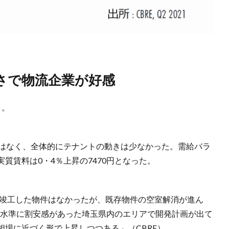
さで物流企業が好感
り。
給はなく、全体的にテナントの動きは少なかった。需給バラ
質賃料は0・4％上昇の7470円となった。
期竣工した物件はなかったが、既存物件の空室解消が進ん
賃料水準に割安感があった埼玉県内のエリアで開発計画が出て
場に近づく形で上昇しつつある」（CBRE）。