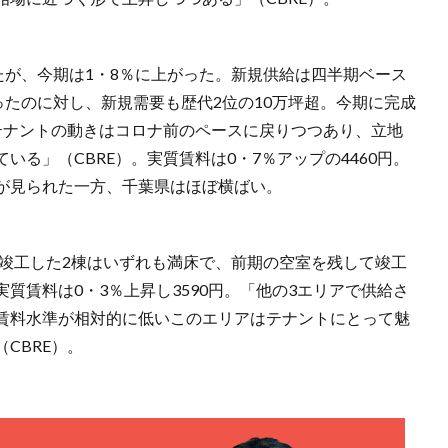
たが、今期は1・8％に上がった。新規供給は四半期ベース
ったのに対し、新規需要も歴代2位の10万坪超。今期に完成
テナントの動きはコロナ前のペースに戻りつつあり、立地
る」（CBRE）。実質賃料は0・7％アップの4460円。
が見られた一方、千葉県はほぼ横ばい。
期竣工した2棟はいずれも満床で、前期の空室を残して竣工
質賃料は0・3％上昇し3590円。「他の3エリアで供給さ
賃料水準が相対的に低いこのエリアはテナントにとって魅
CBRE）。