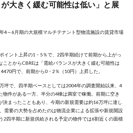
、今年4～6月期の大規模マルチテナント型物流施設の賃貸市場
4ポイント上昇の1・5％で、2四半期続けて前期から上がっ
ことからCBREは「需給バランスが大きく緩む可能性は
470円で、前期から0・2％（10円）上昇した。
8万坪で、四半期ベースとしては2004年の調査開始以来、4
た物件がある一方、半分の4棟は満室で稼働。前期に空き
が決まったこともあり、今期の新規需要は約16万坪に達し
が、需要の大勢を占めたのは物流企業による拡張や新規開設
こう2四半期に新規供給される予定の物件では6割近くの面積