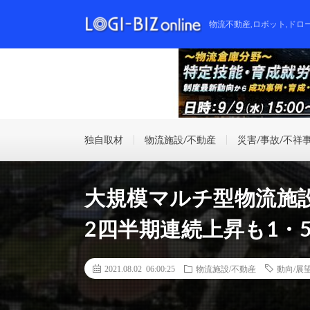
物流不動産,ロボット,ドロ
独自取材
物流施設/不動産
災害/事故/不祥
大規模マルチ型物流施
2四半期連続上昇も1・
2021.08.02 06:00:25
物流施設/不動産
動向/展