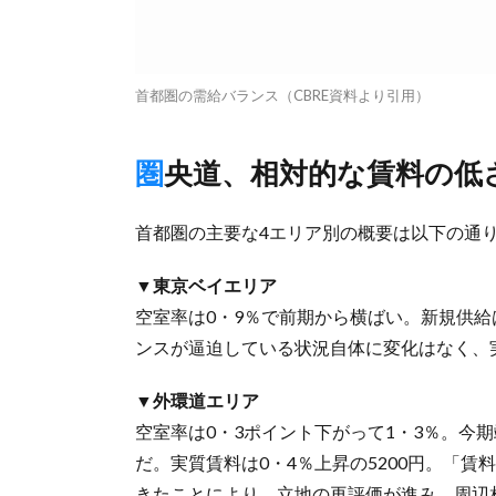
首都圏の需給バランス（CBRE資料より引用）
圏央道、相対的な賃料の低
首都圏の主要な4エリア別の概要は以下の通
▼東京ベイエリア
空室率は0・9％で前期から横ばい。新規供
ンスが逼迫している状況自体に変化はなく、実
▼外環道エリア
空室率は0・3ポイント下がって1・3％。今
だ。実質賃料は0・4％上昇の5200円。「
きたことにより、立地の再評価が進み、周辺相