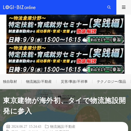
独自取材
物流施設/不動産
災害/事故/不祥事
テクノロジー/製品
東京建物が海外初、タイで物流施設開
発に参入
2024.06.27 15:24:43
物流施設/不動産