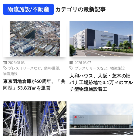
物流施設/不動産
カテゴリの最新記事
2026.08.08
2026.08.07
プレスリリースなど
,
動向/展望
,
プレスリリースなど
,
物流施設
物流施設
大和ハウス、大阪・茨木の旧
東京団地倉庫が60周年、「共
パナ工場跡地で3.1万㎡のマル
同型」53.8万㎡を運営
チ型物流施設着工