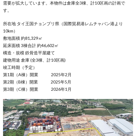
需要が拡大しています。本物件は倉庫全3棟、計10区画の計画で
す。
所在地 タイ王国チョンブリ県（国際貿易港レムチャバン港より
10km）
敷地面積 約81,329㎡
延床面積 3棟合計 約46,602㎡
構造・規模 鉄骨造平屋建て
建物用途 倉庫 (全3棟、計10区画)
竣工時期（予定）
第1期（A棟）開業 2025年2月
第2期（B棟）開業 2025年5月
第3期（C棟）開業 2026年1月