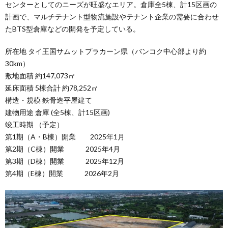
センターとしてのニーズが旺盛なエリア。倉庫全5棟、計15区画の
計画で、マルチテナント型物流施設やテナント企業の需要に合わせ
たBTS型倉庫などの開発を予定している。
所在地 タイ王国サムットプラカーン県（バンコク中心部より約
30km）
敷地面積 約147,073㎡
延床面積 5棟合計 約78,252㎡
構造・規模 鉄骨造平屋建て
建物用途 倉庫 (全5棟、計15区画)
竣工時期 （予定）
第1期（A・B棟）開業 2025年1月
第2期（C棟）開業 2025年4月
第3期（D棟）開業 2025年12月
第4期（E棟）開業 2026年2月