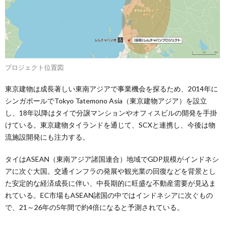
プロジェクト位置図
東京建物は成長著しい東南アジアで事業機会を探るため、2014年に
シンガポールでTokyo Tatemono Asia（東京建物アジア）を設立
し、18年以降はタイで分譲マンションやオフィスビルの開発を手掛
けている。東京建物タイランドを通じて、SCXと連携し、今後は物
流施設開発にも注力する。
タイはASEAN（東南アジア諸国連合）地域でGDP規模がインドネシ
アに次ぐ大国。交通インフラの発展や観光業の回復などを背景とし
た安定的な経済成長に伴い、中長期的に旺盛な不動産需要が見込ま
れている。EC市場もASEAN諸国の中ではインドネシアに次ぐもの
で、21～26年の5年間で約4倍になると予測されている。