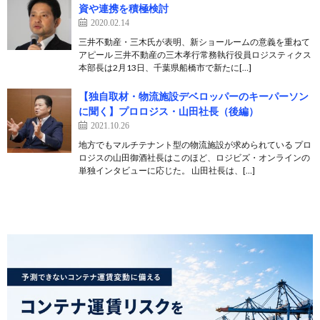
資や連携を積極検討
2020.02.14
三井不動産・三木氏が表明、新ショールームの意義を重ねて
アピール 三井不動産の三木孝行常務執行役員ロジスティクス
本部長は2月13日、千葉県船橋市で新たに[…]
【独自取材・物流施設デベロッパーのキーパーソン
に聞く】プロロジス・山田社長（後編）
2021.10.26
地方でもマルチテナント型の物流施設が求められている プロ
ロジスの山田御酒社長はこのほど、ロジビズ・オンラインの
単独インタビューに応じた。 山田社長は、[…]