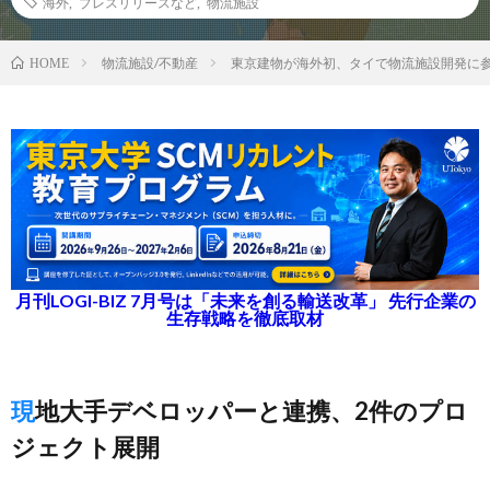
海外
,
プレスリリースなど
,
物流施設
物流施設/不動産
東京建物が海外初、タイで物流施設開発に
HOME
月刊LOGI-BIZ 7月号は「未来を創る輸送改革」 先行企業の
生存戦略を徹底取材
現地大手デベロッパーと連携、2件のプロ
ジェクト展開