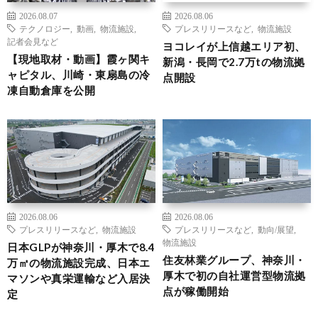
2026.08.07
2026.08.06
テクノロジー
,
動画
,
物流施設
,
プレスリリースなど
,
物流施設
記者会見など
ヨコレイが上信越エリア初、
【現地取材・動画】霞ヶ関キ
新潟・長岡で2.7万tの物流拠
ャピタル、川崎・東扇島の冷
点開設
凍自動倉庫を公開
2026.08.06
2026.08.06
プレスリリースなど
,
物流施設
プレスリリースなど
,
動向/展望
,
物流施設
日本GLPが神奈川・厚木で8.4
住友林業グループ、神奈川・
万㎡の物流施設完成、日本エ
厚木で初の自社運営型物流拠
マソンや真栄運輸など入居決
点が稼働開始
定