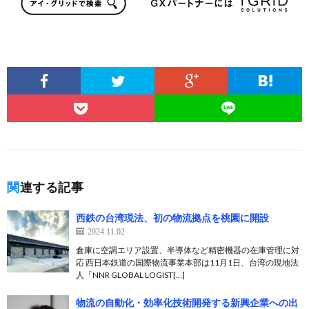
関連する記事
西鉄の台湾現法、初の物流拠点を桃園に開設
2024.11.02
倉庫に空調エリア設置、半導体など精密機器の在庫管理に対
応 西日本鉄道の国際物流事業本部は11月1日、台湾の現地法
人「NNR GLOBAL LOGIST[…]
物流の自動化・効率化技術開発する新興企業への出