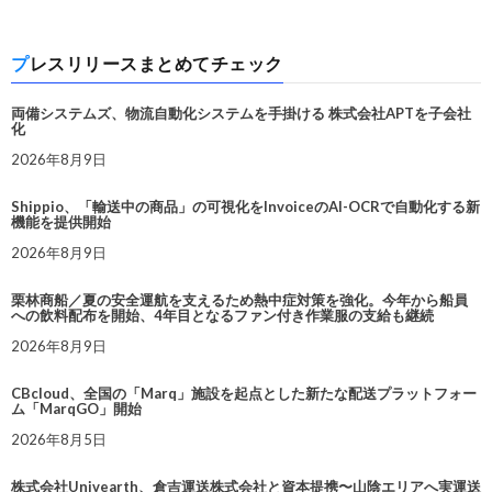
プレスリリースまとめてチェック
両備システムズ、物流自動化システムを手掛ける 株式会社APTを子会社
化
2026年8月9日
Shippio、「輸送中の商品」の可視化をInvoiceのAI-OCRで自動化する新
機能を提供開始
2026年8月9日
栗林商船／夏の安全運航を支えるため熱中症対策を強化。今年から船員
への飲料配布を開始、4年目となるファン付き作業服の支給も継続
2026年8月9日
CBcloud、全国の「Marq」施設を起点とした新たな配送プラットフォー
ム「MarqGO」開始
2026年8月5日
株式会社Univearth、倉吉運送株式会社と資本提携〜山陰エリアへ実運送