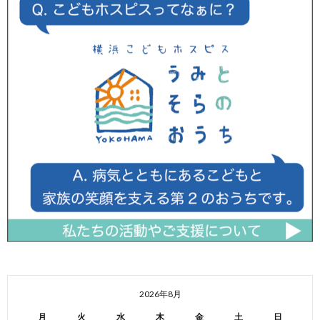
2026年8月
月
火
水
木
金
土
日